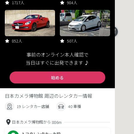
1717人
984人
852人
507人
事前のオンライン本人確認で
当日はすぐに出発できます ♪
始める
日本カメラ博物館 周辺のレンタカー情報
19 レンタカー店舗
40 車種
日本カメラ博物館から
886m
トヨタレンタカー九段