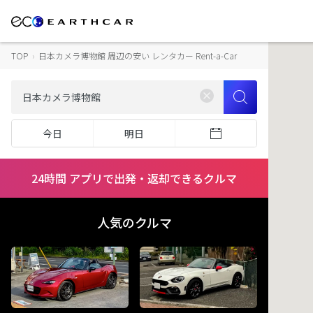
TOP
›
日本カメラ博物館 周辺の安い レンタカー Rent-a-Car
今日
明日
24時間 アプリで出発・返却できるクルマ
人気のクルマ