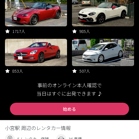
1717人
985人
853人
507人
事前のオンライン本人確認で
当日はすぐに出発できます ♪
始める
小宮駅 周辺のレンタカー情報
5 レンタカー店舗
36 車種