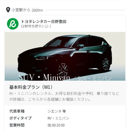
小宮駅から
2889m
トヨタレンタカー日野豊田
日野市多摩平2-12-1
基本料金プラン（W1）
RV・ミニバンのレンタル、お得な割引料金や予約、乗り捨てなど
の詳細は、こちらから各店舗にお電話ください。
代表車種
シエンタ 等
ボディタイプ
RV・ミニバン
営業時間
08:00-20:00