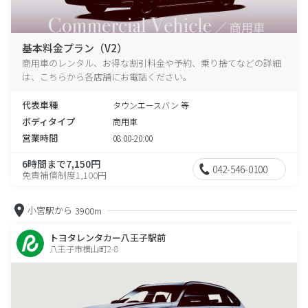
基本料金プラン（V2）
商用車のレンタル、お得な割引料金や予約、乗り捨てなどの詳細
は、こちらから各店舗にお電話ください。
代表車種
タウンエースバン 等
ボディタイプ
商用車
営業時間
08:00-20:00
6時間まで7,150円
042-546-0100
免責補償制度1,100円
小宮駅から
3900m
トヨタレンタカー八王子駅前
八王子市横山町2-8