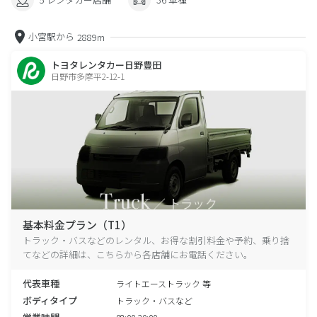
小宮駅から
2889m
トヨタレンタカー日野豊田
日野市多摩平2-12-1
基本料金プラン（T1）
トラック・バスなどのレンタル、お得な割引料金や予約、乗り捨
てなどの詳細は、こちらから各店舗にお電話ください。
代表車種
ライトエーストラック 等
ボディタイプ
トラック・バスなど