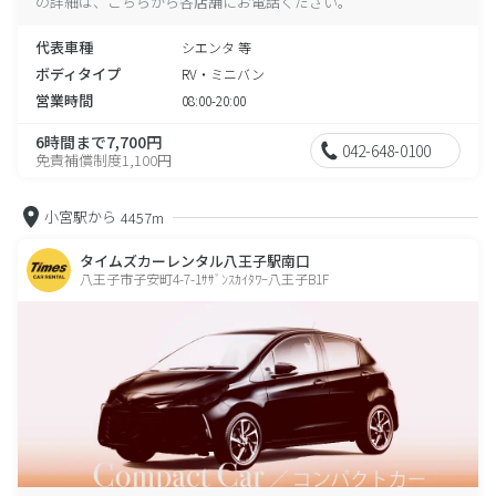
の詳細は、こちらから各店舗にお電話ください。
代表車種
シエンタ 等
ボディタイプ
RV・ミニバン
営業時間
08:00-20:00
6時間まで7,700円
042-648-0100
免責補償制度1,100円
小宮駅から
4457m
タイムズカーレンタル八王子駅南口
八王子市子安町4-7-1ｻｻﾞﾝｽｶｲﾀﾜｰ八王子B1F