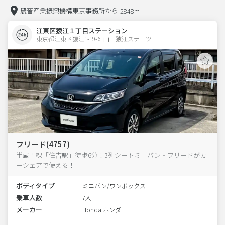
農畜産業振興機構東京事務所から
2848m
江東区猿江１丁目ステーション
東京都江東区猿江1-19-6  山一猿江ステーツ
フリード(4757)
半蔵門線「住吉駅」徒歩6分！3列シートミニバン・フリードがカ
ーシェアで使える！
ボディタイプ
ミニバン/ワンボックス
乗車人数
7人
メーカー
Honda ホンダ