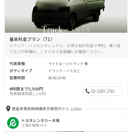
基本料金プラン（T1）
トラック・バスなどのレンタル、お得な割引料金や予約、乗り捨
てなどの詳細は、こちらから各店舗にお電話ください。
代表車種
ライトエーストラック 等
ボディタイプ
トラック・バスなど
営業時間
08:00-20:00
6時間まで5,500円
03-3263-2781
免責補償制度1,100円
農畜産業振興機構東京事務所から
3206m
トヨタレンタカー木場
江東区東陽3-9-6