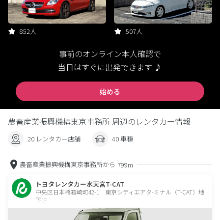
852人
507人
事前のオンライン本人確認で
当日はすぐに出発できます ♪
始める
農畜産業振興機構東京事務所 周辺のレンタカー情報
20 レンタカー店舗
40 車種
農畜産業振興機構東京事務所から
799m
トヨタレンタカー水天宮T-CAT
中央区日本橋箱崎町42-1 東京シティエアタ-ミナル（T-CAT）地
下1F