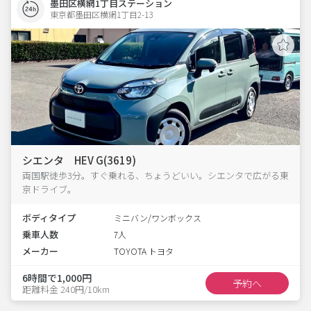
墨田区横網1丁目ステーション
東京都墨田区横網1丁目2-13  
シエンタ HEV G(3619)
両国駅徒歩3分。すぐ乗れる、ちょうどいい。シエンタで広がる東
京ドライブ。
ボディタイプ
ミニバン/ワンボックス
乗車人数
7人
メーカー
TOYOTA トヨタ
6時間で1,000円
予約へ
距離料金 240円/10km