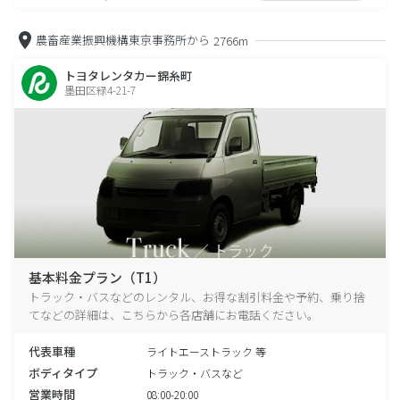
農畜産業振興機構東京事務所から
2766m
トヨタレンタカー錦糸町
墨田区緑4-21-7
基本料金プラン（T1）
トラック・バスなどのレンタル、お得な割引料金や予約、乗り捨
てなどの詳細は、こちらから各店舗にお電話ください。
代表車種
ライトエーストラック 等
ボディタイプ
トラック・バスなど
営業時間
08:00-20:00