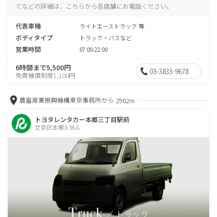
てなどの詳細は、こちらから各店舗にお電話ください。
代表車種
ライトエーストラック 等
ボディタイプ
トラック・バスなど
営業時間
07:00-22:00
6時間まで5,500円
03-3833-9678
免責補償制度1,100円
農畜産業振興機構東京事務所から
2962m
トヨタレンタカー本郷三丁目駅前
文京区本郷3-36-8