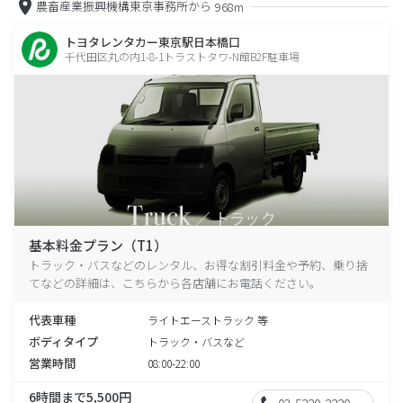
農畜産業振興機構東京事務所から
968m
トヨタレンタカー東京駅日本橋口
千代田区丸の内1-8-1トラストタワ-N館B2F駐車場
基本料金プラン（T1）
トラック・バスなどのレンタル、お得な割引料金や予約、乗り捨
てなどの詳細は、こちらから各店舗にお電話ください。
代表車種
ライトエーストラック 等
ボディタイプ
トラック・バスなど
営業時間
08:00-22:00
6時間まで5,500円