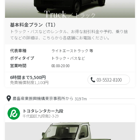
基本料金プラン（T1）
トラック・バスなどのレンタル、お得な割引料金や予約、乗り捨
てなどの詳細は、こちらから各店舗にお電話ください。
代表車種
ライトエーストラック 等
ボディタイプ
トラック・バスなど
営業時間
08:00-20:00
6時間まで5,500円
03-5532-8100
免責補償制度1,100円
農畜産業振興機構東京事務所から
3197m
トヨタレンタカー九段
千代田区九段南2-3-29