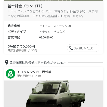
基本料金プラン（T1）
トラック・バスなどのレンタル、お得な割引料金や予約、乗り捨
てなどの詳細は、こちらから各店舗にお電話ください。
代表車種
ライトエーストラック 等
ボディタイプ
トラック・バスなど
営業時間
08:00-20:00
6時間まで5,500円
03-3817-7100
免責補償制度1,100円
農畜産業振興機構東京事務所から
3043m
トヨタレンタカー西新橋
港区西新橋1-12-10