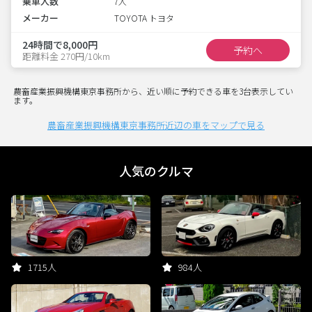
乗車人数
7人
メーカー
TOYOTA トヨタ
24時間で8,000円
予約へ
距離料金 270円/10km
農畜産業振興機構東京事務所から、近い順に予約できる車を3台表示してい
ます。
農畜産業振興機構東京事務所近辺の車をマップで見る
人気のクルマ
1715人
984人