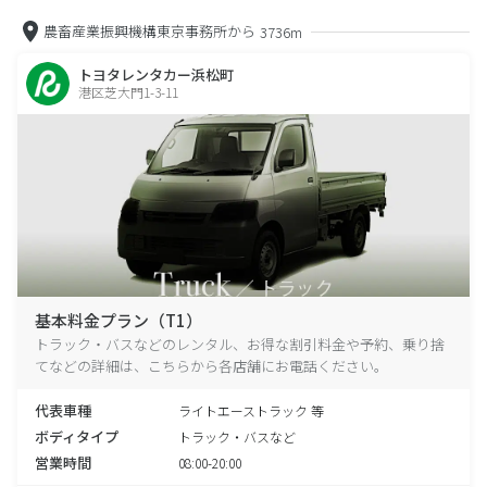
農畜産業振興機構東京事務所から
3736m
トヨタレンタカー浜松町
港区芝大門1-3-11
基本料金プラン（T1）
トラック・バスなどのレンタル、お得な割引料金や予約、乗り捨
てなどの詳細は、こちらから各店舗にお電話ください。
代表車種
ライトエーストラック 等
ボディタイプ
トラック・バスなど
営業時間
08:00-20:00