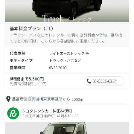
基本料金プラン（T1）
トラック・バスなどのレンタル、お得な割引料金や予約、乗り捨
てなどの詳細は、こちらから各店舗にお電話ください。
代表車種
ライトエーストラック 等
ボディタイプ
トラック・バスなど
営業時間
08:00-20:00
6時間まで5,500円
03-5821-6324
免責補償制度1,100円
農畜産業振興機構東京事務所から
2000m
トヨタレンタカー神田神保町
千代田区神田神保町1-41岡本ビル1F