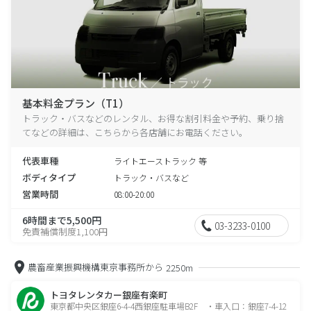
基本料金プラン（T1）
トラック・バスなどのレンタル、お得な割引料金や予約、乗り捨
てなどの詳細は、こちらから各店舗にお電話ください。
代表車種
ライトエーストラック 等
ボディタイプ
トラック・バスなど
営業時間
08:00-20:00
6時間まで5,500円
03-3233-0100
免責補償制度1,100円
農畜産業振興機構東京事務所から
2250m
トヨタレンタカー銀座有楽町
東京都中央区銀座6-4-4西銀座駐車場B2F ・車入口：銀座7-4-12