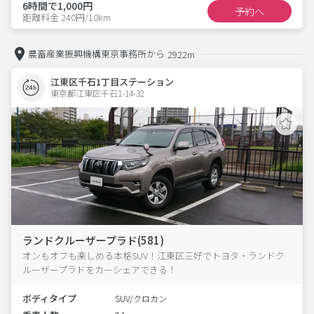
6時間で1,000円
予約へ
距離料金 240円/10km
農畜産業振興機構東京事務所から
2922m
江東区千石1丁目ステーション
東京都江東区千石1-14-32  
ランドクルーザープラド(581)
オンもオフも楽しめる本格SUV！江東区三好でトヨタ・ランドク
ルーザープラドをカーシェアできる！
ボディタイプ
SUV/クロカン