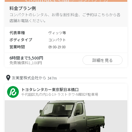
料金プラン例
コンパクトのレンタル、お得な割引料金、ご予約はこちらから各
店舗お電話ください。
代表車種
ヴィッツ等
ボディタイプ
コンパクト
営業時間
09:00-19:00
6時間まで5,500円
詳細を見る
免責補償料1,100円
友美堂株式会社から
347m
トヨタレンタカー東京駅日本橋口
千代田区丸の内1-8-1トラストタワ-N館B2F駐車場