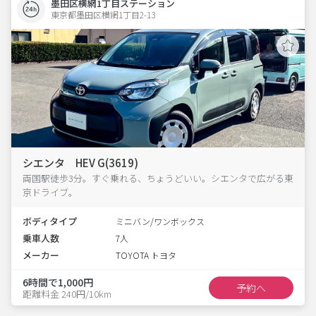
墨田区横網1丁目ステーション
東京都墨田区横網1丁目2-13  
シエンタ HEV G(3619)
両国駅徒歩3分。すぐ乗れる、ちょうどいい。シエンタで広がる東
京ドライブ。
ボディタイプ
ミニバン/ワンボックス
乗車人数
7人
メーカー
TOYOTA トヨタ
6時間で1,000円
予約へ
距離料金 240円/10km