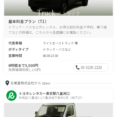
基本料金プラン（T1）
トラック・バスなどのレンタル、お得な割引料金や予約、乗り捨
てなどの詳細は、こちらから各店舗にお電話ください。
代表車種
ライトエーストラック 等
ボディタイプ
トラック・バスなど
営業時間
08:00-22:00
6時間まで5,500円
03-5220-2220
免責補償制度1,100円
友美堂株式会社から
584m
トヨタレンタカー東京駅八重洲口
中央区八重洲2-1八重洲地下街中2号（地下2F）