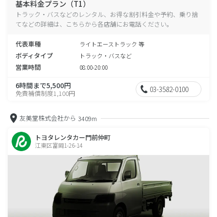
基本料金プラン（T1）
トラック・バスなどのレンタル、お得な割引料金や予約、乗り捨
てなどの詳細は、こちらから各店舗にお電話ください。
代表車種
ライトエーストラック 等
ボディタイプ
トラック・バスなど
営業時間
08:00-20:00
6時間まで5,500円
03-3582-0100
免責補償制度1,100円
友美堂株式会社から
3409m
トヨタレンタカー門前仲町
江東区富岡1-26-14