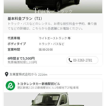
基本料金プラン（T1）
トラック・バスなどのレンタル、お得な割引料金や予約、乗り捨
てなどの詳細は、こちらから各店舗にお電話ください。
代表車種
ライトエーストラック 等
ボディタイプ
トラック・バスなど
営業時間
08:00-20:00
6時間まで5,500円
03-3263-2781
免責補償制度1,100円
友美堂株式会社から
2214m
トヨタレンタカー新橋駅前ビル
港区新橋2-20-15新橋駅前ビル1号館地下2F駐車場