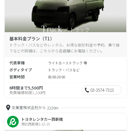
基本料金プラン（T1）
トラック・バスなどのレンタル、お得な割引料金や予約、乗り捨
てなどの詳細は、こちらから各店舗にお電話ください。
代表車種
ライトエーストラック 等
ボディタイプ
トラック・バスなど
営業時間
08:00-20:00
6時間まで5,500円
03-3574-7313
免責補償制度1,100円
友美堂株式会社から
2220m
トヨタレンタカー西新橋
港区西新橋1-12-10