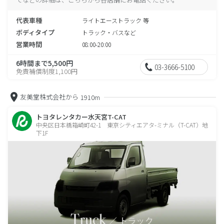
代表車種
ライトエーストラック 等
ボディタイプ
トラック・バスなど
営業時間
08:00-20:00
6時間まで5,500円
03-3666-5100
免責補償制度1,100円
友美堂株式会社から
1910m
トヨタレンタカー水天宮T-CAT
中央区日本橋箱崎町42-1 東京シティエアタ-ミナル（T-CAT）地
下1F