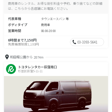
商用車のレンタル、お得な割引料金や予約、乗り捨てなどの詳細
は、こちらから各店舗にお電話ください。
代表車種
タウンエースバン 等
ボディタイプ
商用車
営業時間
08:00-20:00
6時間まで7,150円
03-3393-5641
免責補償制度1,100円
和田堀公園から
2874m
トヨタレンタカー荻窪南口
杉並区荻窪5-11-11