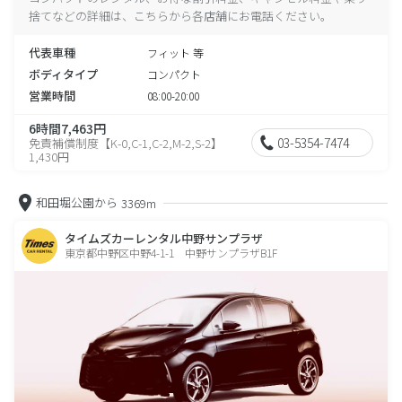
捨てなどの詳細は、こちらから各店舗にお電話ください。
代表車種
フィット 等
ボディタイプ
コンパクト
営業時間
08:00-20:00
6時間7,463円
03-5354-7474
免責補償制度【K-0,C-1,C-2,M-2,S-2】
1,430円
和田堀公園から
3369m
タイムズカーレンタル中野サンプラザ
東京都中野区中野4-1-1 中野サンプラザB1F