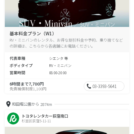
基本料金プラン（W1）
RV・ミニバンのレンタル、お得な割引料金や予約、乗り捨てなど
の詳細は、こちらから各店舗にお電話ください。
代表車種
シエンタ 等
ボディタイプ
RV・ミニバン
営業時間
08:00-20:00
6時間まで7,700円
03-3393-5641
免責補償制度1,100円
和田堀公園から
2874m
トヨタレンタカー荻窪南口
杉並区荻窪5-11-11