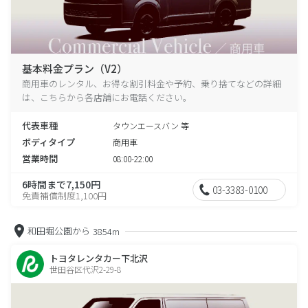
基本料金プラン（V2）
商用車のレンタル、お得な割引料金や予約、乗り捨てなどの詳細
は、こちらから各店舗にお電話ください。
代表車種
タウンエースバン 等
ボディタイプ
商用車
営業時間
08:00-22:00
6時間まで7,150円
03-3383-0100
免責補償制度1,100円
和田堀公園から
3854m
トヨタレンタカー下北沢
世田谷区代沢2-29-8