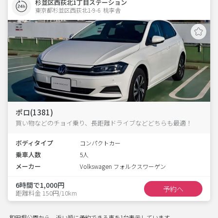
杉並区西荻北1丁目ステーション
東京都杉並区西荻北1-9-6  桃李舎
ポロ(1381)
買い物などのチョイ乗り、長距離ドライブなどどちらも最適！
ボディタイプ
コンパクトカー
乗車人数
5人
メーカー
Volkswagen フォルクスワーゲン
6時間で1,000円
予約へ
距離料金 150円/10km
和田堀公園から、近い順に予約できる車を1台表示しています。