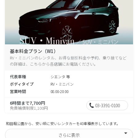
基本料金プラン（W1）
RV・ミニバンのレンタル、お得な割引料金や予約、乗り捨てなど
の詳細は、こちらから各店舗にお電話ください。
代表車種
シエンタ 等
ボディタイプ
RV・ミニバン
営業時間
08:00-20:00
6時間まで7,700円
03-3391-0100
免責補償制度1,100円
和田堀公園から、安い順に安いレンタカーを40車種表示しています。
さらに表示