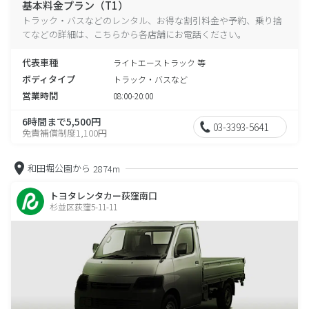
基本料金プラン（T1）
トラック・バスなどのレンタル、お得な割引料金や予約、乗り捨
てなどの詳細は、こちらから各店舗にお電話ください。
代表車種
ライトエーストラック 等
ボディタイプ
トラック・バスなど
営業時間
08:00-20:00
6時間まで5,500円
03-3393-5641
免責補償制度1,100円
和田堀公園から
2874m
トヨタレンタカー荻窪南口
杉並区荻窪5-11-11