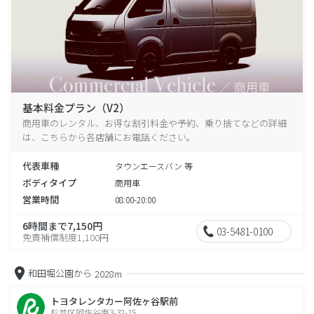
基本料金プラン（V2）
商用車のレンタル、お得な割引料金や予約、乗り捨てなどの詳細
は、こちらから各店舗にお電話ください。
代表車種
タウンエースバン 等
ボディタイプ
商用車
営業時間
08:00-20:00
6時間まで7,150円
03-5481-0100
免責補償制度1,100円
和田堀公園から
2028m
トヨタレンタカー阿佐ヶ谷駅前
杉並区阿佐谷南3-32-15