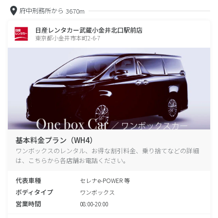
府中刑務所から
3670m
日産レンタカー武蔵小金井北口駅前店
東京都小金井市本町2-6-7
基本料金プラン（WH4）
ワンボックスのレンタル、お得な割引料金、乗り捨てなどの詳細
は、こちらから各店舗お電話ください。
代表車種
セレナe-POWER 等
ボディタイプ
ワンボックス
営業時間
08:00-20:00