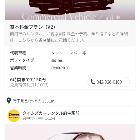
基本料金プラン（V2）
商用車のレンタル、お得な割引料金や予約、乗り捨てなどの詳細
は、こちらから各店舗にお電話ください。
代表車種
タウンエースバン 等
ボディタイプ
商用車
営業時間
08:00-20:00
6時間まで7,150円
042-326-0100
免責補償制度1,100円
府中刑務所から
1351m
タイムズカーレンタル府中駅前
府中市府中町1-12-4