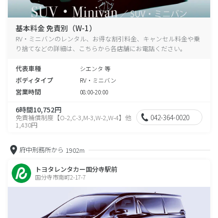
基本料金 免責別（W-1）
RV・ミニバンのレンタル、お得な割引料金、キャンセル料金や乗
り捨てなどの詳細は、こちらから各店舗にお電話ください。
代表車種
シエンタ 等
ボディタイプ
RV・ミニバン
営業時間
08:00-20:00
6時間10,752円
042-364-0020
免責補償制度【O-2,C-3,M-3,W-2,W-4】他
1,430円
府中刑務所から
1902m
トヨタレンタカー国分寺駅前
国分寺市南町2-17-7