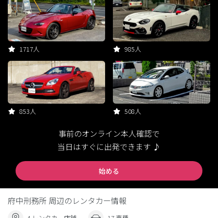
1717人
985人
853人
508人
事前のオンライン本人確認で
当日はすぐに出発できます ♪
始める
府中刑務所 周辺のレンタカー情報
4 レンタカー店舗
17 車種