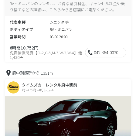
RV・ミニバンのレンタル、お得な割引料金、キャンセル料金や乗
り捨てなどの詳細は、こちらから各店舗にお電話ください。
代表車種
シエンタ 等
ボディタイプ
RV・ミニバン
営業時間
08:00-20:00
6時間10,752円
042-364-0020
免責補償制度【O-2,C-3,M-3,W-2,W-4】他
1,430円
府中刑務所から
1351m
タイムズカーレンタル府中駅前
府中市府中町1-12-4