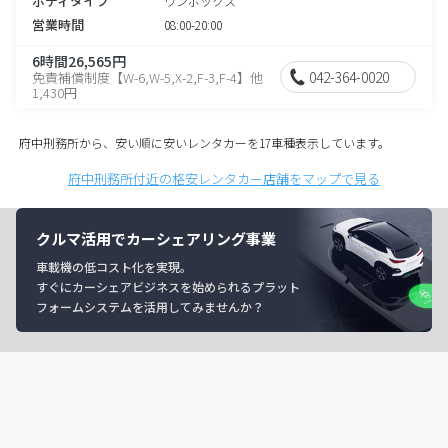
ボディタイプ
ワンボックス
営業時間
08:00-20:00
6時間26,565円
042-364-0020
免責補償制度【W-6,W-5,X-2,F-3,F-4】他
1,430円
府中刑務所から、安い順に安いレンタカーを17車種表示しています。
府中刑務所付近の格安レンタカー店舗をマップで見る
クルマ活用でカーシェアリング事業
車載機の低コスト化を実現。
すぐにカーシェアビジネスを始められるプラット
フォームシステムを活用してみませんか？