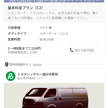
基本料金プラン（C2）
スタンダード・ミドルのレンタル、お得な割引料金や予約、乗り
捨てなどの詳細は、こちらから各店舗にお電話ください。
代表車種
アクア 等
ボディタイプ
スタンダード・ミドル
営業時間
08:00-20:00
3～6時間まで7,150円
042-326-0100
免責補償制度1,100円
府中刑務所から
1902m
トヨタレンタカー国分寺駅前
国分寺市南町2-17-7