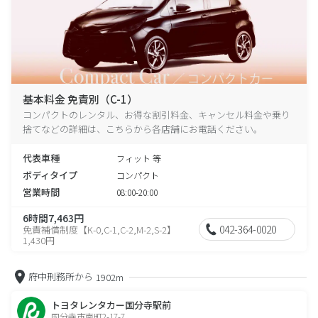
基本料金 免責別（C-1）
コンパクトのレンタル、お得な割引料金、キャンセル料金や乗り
捨てなどの詳細は、こちらから各店舗にお電話ください。
代表車種
フィット 等
ボディタイプ
コンパクト
営業時間
08:00-20:00
6時間7,463円
042-364-0020
免責補償制度【K-0,C-1,C-2,M-2,S-2】
1,430円
府中刑務所から
1902m
トヨタレンタカー国分寺駅前
国分寺市南町2-17-7