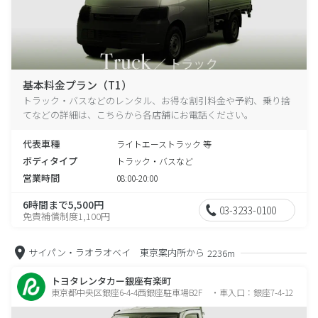
基本料金プラン（T1）
トラック・バスなどのレンタル、お得な割引料金や予約、乗り捨
てなどの詳細は、こちらから各店舗にお電話ください。
代表車種
ライトエーストラック 等
ボディタイプ
トラック・バスなど
営業時間
08:00-20:00
6時間まで5,500円
03-3233-0100
免責補償制度1,100円
サイパン・ラオラオベイ 東京案内所から
2236m
トヨタレンタカー銀座有楽町
東京都中央区銀座6-4-4西銀座駐車場B2F ・車入口：銀座7-4-12