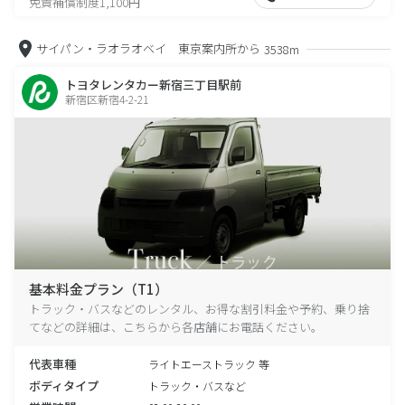
免責補償制度1,100円
サイパン・ラオラオベイ 東京案内所から
3538m
トヨタレンタカー新宿三丁目駅前
新宿区新宿4-2-21
基本料金プラン（T1）
トラック・バスなどのレンタル、お得な割引料金や予約、乗り捨
てなどの詳細は、こちらから各店舗にお電話ください。
代表車種
ライトエーストラック 等
ボディタイプ
トラック・バスなど