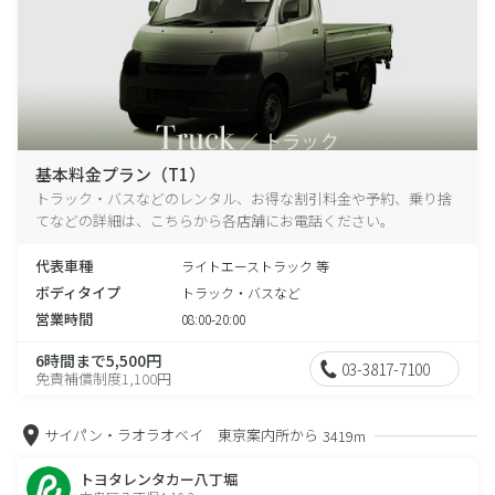
基本料金プラン（T1）
トラック・バスなどのレンタル、お得な割引料金や予約、乗り捨
てなどの詳細は、こちらから各店舗にお電話ください。
代表車種
ライトエーストラック 等
ボディタイプ
トラック・バスなど
営業時間
08:00-20:00
6時間まで5,500円
03-3817-7100
免責補償制度1,100円
サイパン・ラオラオベイ 東京案内所から
3419m
トヨタレンタカー八丁堀