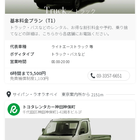
基本料金プラン（T1）
トラック・バスなどのレンタル、お得な割引料金や予約、乗り捨
てなどの詳細は、こちらから各店舗にお電話ください。
代表車種
ライトエーストラック 等
ボディタイプ
トラック・バスなど
営業時間
08:00-20:00
6時間まで5,500円
03-3357-6651
免責補償制度1,100円
サイパン・ラオラオベイ 東京案内所から
2151m
トヨタレンタカー神田神保町
千代田区神田神保町1-41岡本ビル1F