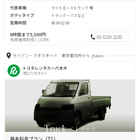
代表車種
ライトエーストラック 等
ボディタイプ
トラック・バスなど
営業時間
08:00-22:00
6時間まで5,500円
03-5220-2220
免責補償制度1,100円
サイパン・ラオラオベイ 東京案内所から
2544m
トヨタレンタカー六本木
港区六本木5-5
基本料金プラン（T1）