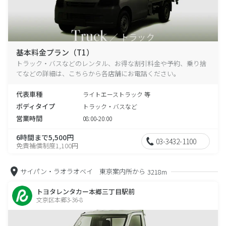
基本料金プラン（T1）
トラック・バスなどのレンタル、お得な割引料金や予約、乗り捨
てなどの詳細は、こちらから各店舗にお電話ください。
代表車種
ライトエーストラック 等
ボディタイプ
トラック・バスなど
営業時間
08:00-20:00
6時間まで5,500円
03-3432-1100
免責補償制度1,100円
サイパン・ラオラオベイ 東京案内所から
3218m
トヨタレンタカー本郷三丁目駅前
文京区本郷3-36-8