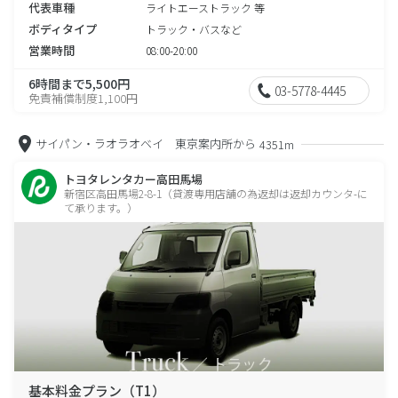
代表車種
ライトエーストラック 等
ボディタイプ
トラック・バスなど
営業時間
08:00-20:00
6時間まで5,500円
03-5778-4445
免責補償制度1,100円
サイパン・ラオラオベイ 東京案内所から
4351m
トヨタレンタカー高田馬場
新宿区高田馬場2-8-1（貸渡専用店舗の為返却は返却カウンタ-に
て承ります。）
基本料金プラン（T1）