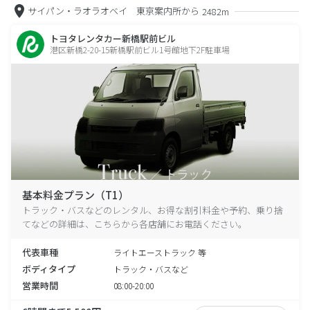
サイパン・ラオラオベイ 東京案内所から
2482m
トヨタレンタカー新橋駅前ビル
港区新橋2-20-15新橋駅前ビル1号館地下2F駐車場
基本料金プラン（T1）
トラック・バスなどのレンタル、お得な割引料金や予約、乗り捨
てなどの詳細は、こちらから各店舗にお電話ください。
代表車種
ライトエーストラック 等
ボディタイプ
トラック・バスなど
営業時間
08:00-20:00