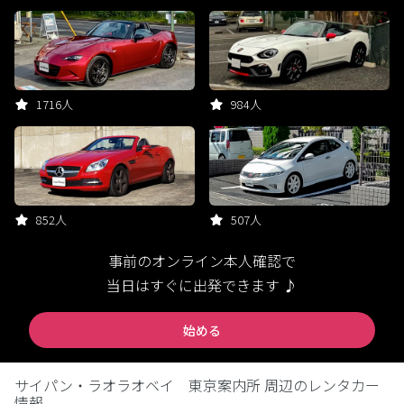
1716人
984人
852人
507人
事前のオンライン本人確認で
当日はすぐに出発できます ♪
始める
サイパン・ラオラオベイ 東京案内所 周辺のレンタカー
情報