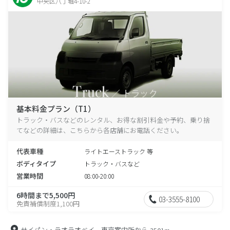
中央区八丁堀4-10-2
基本料金プラン（T1）
トラック・バスなどのレンタル、お得な割引料金や予約、乗り捨
てなどの詳細は、こちらから各店舗にお電話ください。
代表車種
ライトエーストラック 等
ボディタイプ
トラック・バスなど
営業時間
08:00-20:00
6時間まで5,500円
03-3555-8100
免責補償制度1,100円
サイパン・ラオラオベイ 東京案内所から