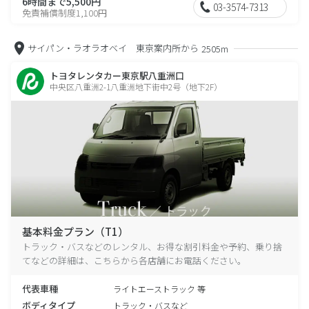
6時間まで5,500円
03-3574-7313
免責補償制度1,100円
サイパン・ラオラオベイ 東京案内所から
2505m
トヨタレンタカー東京駅八重洲口
中央区八重洲2-1八重洲地下街中2号（地下2F）
基本料金プラン（T1）
トラック・バスなどのレンタル、お得な割引料金や予約、乗り捨
てなどの詳細は、こちらから各店舗にお電話ください。
代表車種
ライトエーストラック 等
ボディタイプ
トラック・バスなど