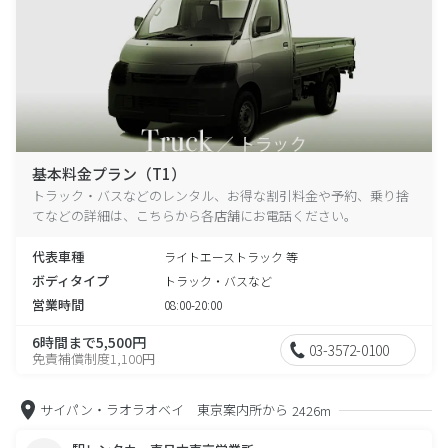
基本料金プラン（T1）
トラック・バスなどのレンタル、お得な割引料金や予約、乗り捨
てなどの詳細は、こちらから各店舗にお電話ください。
代表車種
ライトエーストラック 等
ボディタイプ
トラック・バスなど
営業時間
08:00-20:00
6時間まで5,500円
03-3572-0100
免責補償制度1,100円
サイパン・ラオラオベイ 東京案内所から
2426m