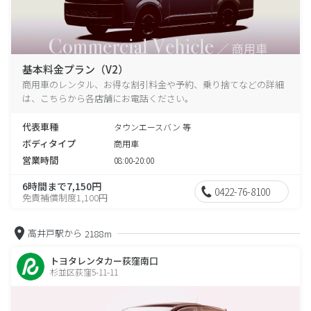
基本料金プラン（V2）
商用車のレンタル、お得な割引料金や予約、乗り捨てなどの詳細
は、こちらから各店舗にお電話ください。
代表車種
タウンエースバン 等
ボディタイプ
商用車
営業時間
08:00-20:00
6時間まで7,150円
0422-76-8100
免責補償制度1,100円
高井戸駅から
2188m
トヨタレンタカー荻窪南口
杉並区荻窪5-11-11