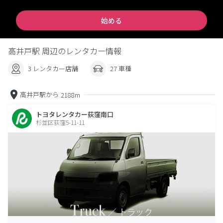
始める
高井戸駅 周辺のレンタカー情報
3 レンタカー店舗
27 車種
高井戸駅から
2188m
トヨタレンタカー荻窪南口
杉並区荻窪5-11-11