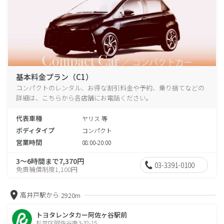
基本料金プラン（C1）
コンパクトのレンタル、お得な割引料金や予約、乗り捨てなどの
詳細は、こちらから各店舗にお電話ください。
代表車種
ヤリス 等
ボディタイプ
コンパクト
営業時間
08:00-20:00
3～6時間まで7,370円
03-3391-0100
免責補償制度1,100円
高井戸駅から
2920m
トヨタレンタカー阿佐ヶ谷駅前
杉並区阿佐谷南3-32-15