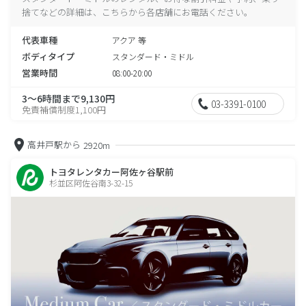
捨てなどの詳細は、こちらから各店舗にお電話ください。
代表車種
アクア 等
ボディタイプ
スタンダード・ミドル
営業時間
08:00-20:00
3～6時間まで9,130円
03-3391-0100
免責補償制度1,100円
高井戸駅から
2920m
トヨタレンタカー阿佐ヶ谷駅前
杉並区阿佐谷南3-32-15