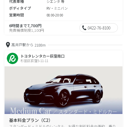
代表車種
シエンタ 等
ボディタイプ
RV・ミニバン
営業時間
08:00-20:00
6時間まで7,700円
0422-76-8100
免責補償制度1,100円
高井戸駅から
2188m
トヨタレンタカー荻窪南口
杉並区荻窪5-11-11
基本料金プラン（C2）
スタンダード・ミドルのレンタル、お得な割引料金や予約、乗り