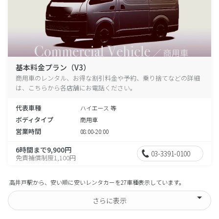
基本料金プラン（V3）
商用車のレンタル、お得な割引料金や予約、乗り捨てなどの詳細
は、こちらから各店舗にお電話ください。
代表車種
ハイエース 等
ボディタイプ
商用車
営業時間
08:00-20:00
6時間まで9,900円
03-3391-0100
免責補償制度1,100円
高井戸駅から、安い順に安いレンタカーを27車種表示しています。
さらに表示