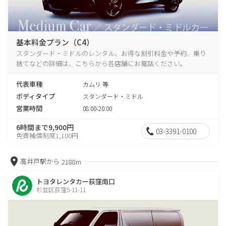
基本料金プラン（C4）
スタンダード・ミドルのレンタル、お得な割引料金や予約、乗り
捨てなどの詳細は、こちらから各店舗にお電話ください。
代表車種
カムリ 等
ボディタイプ
スタンダード・ミドル
営業時間
08:00-20:00
6時間まで9,900円
03-3391-0100
免責補償制度1,100円
高井戸駅から
2188m
トヨタレンタカー荻窪南口
杉並区荻窪5-11-11