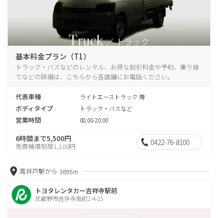
基本料金プラン（T1）
トラック・バスなどのレンタル、お得な割引料金や予約、乗り捨
てなどの詳細は、こちらから各店舗にお電話ください。
代表車種
ライトエーストラック 等
ボディタイプ
トラック・バスなど
営業時間
08:00-20:00
6時間まで5,500円
0422-76-8100
免責補償制度1,100円
高井戸駅から
3695m
トヨタレンタカー吉祥寺駅前
武蔵野市吉祥寺南町2-4-15