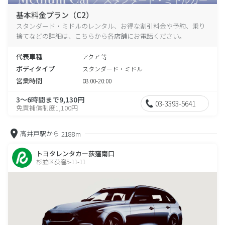
基本料金プラン（C2）
スタンダード・ミドルのレンタル、お得な割引料金や予約、乗り
捨てなどの詳細は、こちらから各店舗にお電話ください。
代表車種
アクア 等
ボディタイプ
スタンダード・ミドル
営業時間
08:00-20:00
3～6時間まで9,130円
03-3393-5641
免責補償制度1,100円
高井戸駅から
2188m
トヨタレンタカー荻窪南口
杉並区荻窪5-11-11