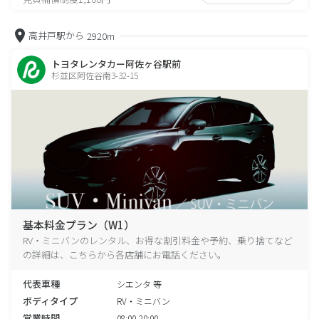
高井戸駅から
2920m
トヨタレンタカー阿佐ヶ谷駅前
杉並区阿佐谷南3-32-15
基本料金プラン（W1）
RV・ミニバンのレンタル、お得な割引料金や予約、乗り捨てなど
の詳細は、こちらから各店舗にお電話ください。
代表車種
シエンタ 等
ボディタイプ
RV・ミニバン
営業時間
08:00-20:00