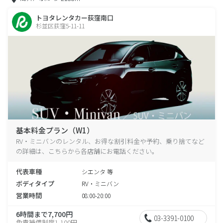
トヨタレンタカー荻窪南口
杉並区荻窪5-11-11
基本料金プラン（W1）
RV・ミニバンのレンタル、お得な割引料金や予約、乗り捨てなど
の詳細は、こちらから各店舗にお電話ください。
代表車種
シエンタ 等
ボディタイプ
RV・ミニバン
営業時間
08:00-20:00
6時間まで7,700円
03-3391-0100
免責補償制度1,100円