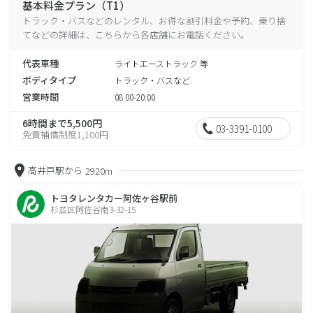
基本料金プラン（T1）
トラック・バスなどのレンタル、お得な割引料金や予約、乗り捨
てなどの詳細は、こちらから各店舗にお電話ください。
代表車種
ライトエーストラック 等
ボディタイプ
トラック・バスなど
営業時間
08:00-20:00
6時間まで5,500円
03-3391-0100
免責補償制度1,100円
高井戸駅から
2920m
トヨタレンタカー阿佐ヶ谷駅前
杉並区阿佐谷南3-32-15