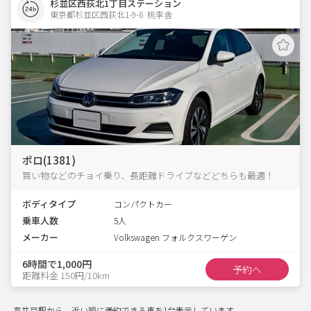
杉並区西荻北1丁目ステーション
東京都杉並区西荻北1-9-6  桃李舎
ポロ(1381)
買い物などのチョイ乗り、長距離ドライブなどどちらも最適！
ボディタイプ
コンパクトカー
乗車人数
5人
メーカー
Volkswagen フォルクスワーゲン
6時間で1,000円
予約へ
距離料金 150円/10km
高井戸駅から、近い順に予約できる車を1台表示しています。