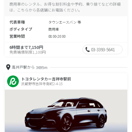
商用車のレンタル、お得な割引料金や予約、乗り捨てなどの詳細
は、こちらから各店舗にお電話ください。
代表車種
タウンエースバン 等
ボディタイプ
商用車
営業時間
08:00-20:00
6時間まで7,150円
03-3393-5641
免責補償制度1,100円
高井戸駅から
3695m
トヨタレンタカー吉祥寺駅前
武蔵野市吉祥寺南町2-4-15