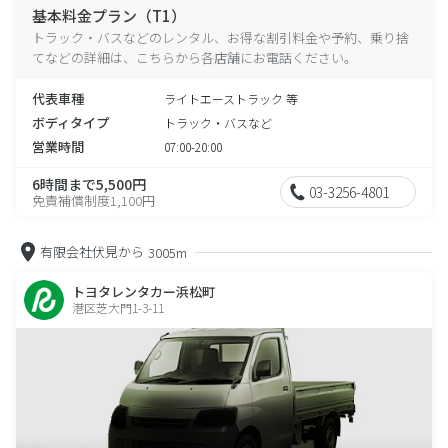
基本料金プラン（T1）
トラック・バスなどのレンタル、お得な割引料金や予約、乗り捨
てなどの詳細は、こちらから各店舗にお電話ください。
代表車種
ライトエーストラック 等
ボディタイプ
トラック・バスなど
営業時間
07:00-20:00
6時間まで5,500円
03-3256-4801
免責補償制度1,100円
有限会社伏見から
3005m
トヨタレンタカー浜松町
港区芝大門1-3-11