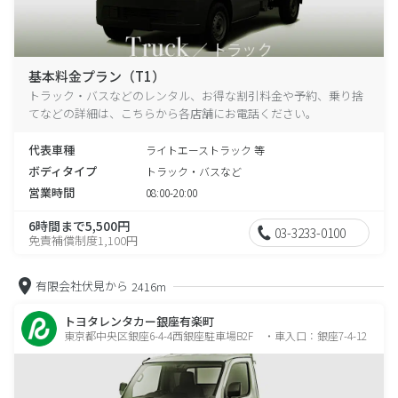
基本料金プラン（T1）
トラック・バスなどのレンタル、お得な割引料金や予約、乗り捨
てなどの詳細は、こちらから各店舗にお電話ください。
代表車種
ライトエーストラック 等
ボディタイプ
トラック・バスなど
営業時間
08:00-20:00
6時間まで5,500円
03-3233-0100
免責補償制度1,100円
有限会社伏見から
2416m
トヨタレンタカー銀座有楽町
東京都中央区銀座6-4-4西銀座駐車場B2F ・車入口：銀座7-4-12