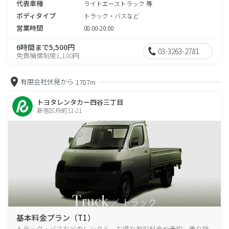
代表車種
ライトエーストラック 等
ボディタイプ
トラック・バスなど
営業時間
08:00-20:00
6時間まで5,500円
03-3263-2781
免責補償制度1,100円
有限会社伏見から
1787m
トヨタレンタカー四谷三丁目
新宿区舟町11-21
基本料金プラン（T1）
トラック・バスなどのレンタル、お得な割引料金や予約、乗り捨