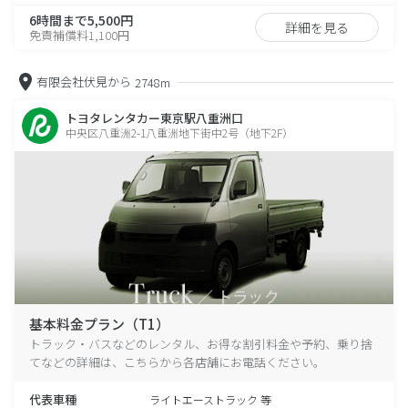
6時間まで5,500円
詳細を見る
免責補償料1,100円
有限会社伏見から
2748m
トヨタレンタカー東京駅八重洲口
中央区八重洲2-1八重洲地下街中2号（地下2F）
基本料金プラン（T1）
トラック・バスなどのレンタル、お得な割引料金や予約、乗り捨
てなどの詳細は、こちらから各店舗にお電話ください。
代表車種
ライトエーストラック 等