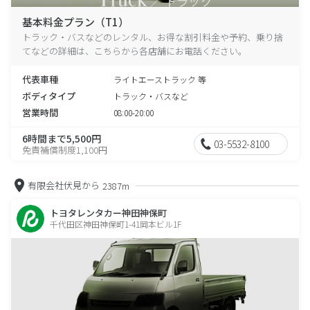
基本料金プラン（T1）
トラック・バスなどのレンタル、お得な割引料金や予約、乗り捨
てなどの詳細は、こちらから各店舗にお電話ください。
代表車種
ライトエーストラック 等
ボディタイプ
トラック・バスなど
営業時間
08:00-20:00
6時間まで5,500円
03-5532-8100
免責補償制度1,100円
有限会社伏見から
2387m
トヨタレンタカー神田神保町
千代田区神田神保町1-41岡本ビル1F