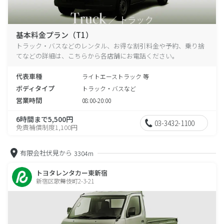
基本料金プラン（T1）
トラック・バスなどのレンタル、お得な割引料金や予約、乗り捨
てなどの詳細は、こちらから各店舗にお電話ください。
代表車種
ライトエーストラック 等
ボディタイプ
トラック・バスなど
営業時間
08:00-20:00
6時間まで5,500円
03-3432-1100
免責補償制度1,100円
有限会社伏見から
3304m
トヨタレンタカー東新宿
新宿区歌舞伎町2-3-21