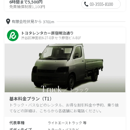
6時間まで5,500円
03-3555-8100
免責補償制度1,100円
有限会社伏見から
3701m
トヨタレンタカー原宿明治通り
渋谷区神宮前6-27-8京セラ原宿ビルB1F
基本料金プラン（T1）
トラック・バスなどのレンタル、お得な割引料金や予約、乗り捨
てなどの詳細は、こちらから各店舗にお電話ください。
代表車種
ライトエーストラック 等
ボディタイプ
トラック・バスなど