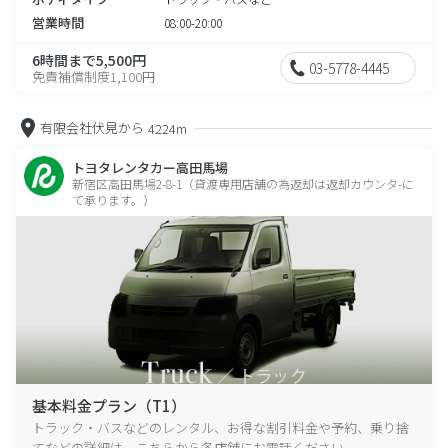
営業時間
08:00-20:00
6時間まで5,500円
03-5778-4445
免責補償制度1,100円
有限会社伏見から
4224m
トヨタレンタカー高田馬場
新宿区高田馬場2-8-1（貸渡専用店舗の為返却は返却カウンタ-に
て承ります。）
基本料金プラン（T1）
トラック・バスなどのレンタル、お得な割引料金や予約、乗り捨
てなどの詳細は、こちらから各店舗にお電話ください。