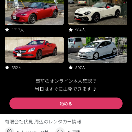
1717人
984人
852人
507人
事前のオンライン本人確認で
当日はすぐに出発できます ♪
始める
有限会社伏見 周辺のレンタカー情報
19 レンタカー店舗
40 車種