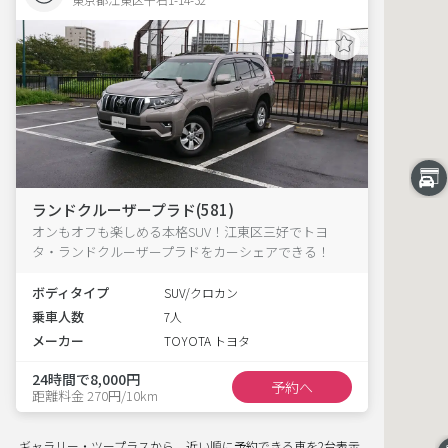
ランドクルーザープラド(581)
オンもオフも楽しめる本格SUV！江東区三好でトヨ
タ・ランドクルーザープラドをカーシェアできる！
ボディタイプ
SUV/クロカン
乗車人数
7人
メーカー
TOYOTA トヨタ
24時間で8,000円
予約へ
距離料金 270円/10km
ギャラリー・ツープラスから、近い順に予約できる車を2台表示