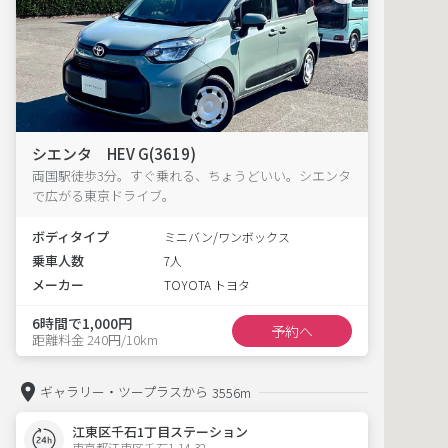
シエンタ HEV G(3619)
両国駅徒歩3分。すぐ乗れる、ちょうどいい。シエンタ
で広がる東京ドライブ。
ボディタイプ
ミニバン/ワンボックス
乗車人数
7人
メーカー
TOYOTA トヨタ
6時間で1,000円
予約へ
距離料金 240円/10km
ギャラリー・ツープラスから
3556m
江東区千石1丁目ステーション
東京都江東区千石1-14-32  