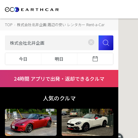
TOP
›
株式会社北井企画 周辺の安い レンタカー Rent-a-Car
今日
明日
24時間 アプリで出発・返却できるクルマ
人気のクルマ