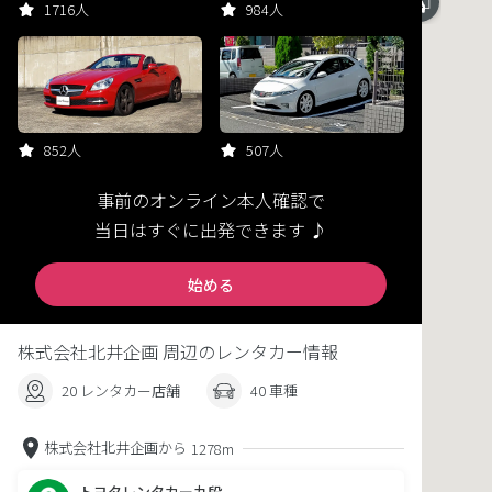
1716人
984人
852人
507人
事前のオンライン本人確認で
当日はすぐに出発できます ♪
始める
株式会社北井企画 周辺のレンタカー情報
20 レンタカー店舗
40 車種
株式会社北井企画から
1278m
トヨタレンタカー九段