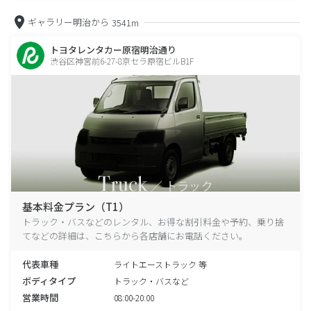
ギャラリー明治から
3541m
トヨタレンタカー原宿明治通り
渋谷区神宮前6-27-8京セラ原宿ビルB1F
基本料金プラン（T1）
トラック・バスなどのレンタル、お得な割引料金や予約、乗り捨
てなどの詳細は、こちらから各店舗にお電話ください。
代表車種
ライトエーストラック 等
ボディタイプ
トラック・バスなど
営業時間
08:00-20:00