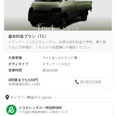
基本料金プラン（T1）
トラック・バスなどのレンタル、お得な割引料金や予約、乗り捨
てなどの詳細は、こちらから各店舗にお電話ください。
代表車種
ライトエーストラック 等
ボディタイプ
トラック・バスなど
営業時間
08:00-20:00
6時間まで5,500円
03-3572-0100
免責補償制度1,100円
ギャラリー明治から
2547m
トヨタレンタカー神田神保町
千代田区神田神保町1-41岡本ビル1F