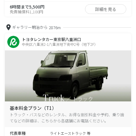
6時間まで5,500円
詳細を見る
免責補償料1,100円
ギャラリー明治から
2876m
トヨタレンタカー東京駅八重洲口
中央区八重洲2-1八重洲地下街中2号（地下2F）
基本料金プラン（T1）
トラック・バスなどのレンタル、お得な割引料金や予約、乗り捨
てなどの詳細は、こちらから各店舗にお電話ください。
代表車種
ライトエーストラック 等