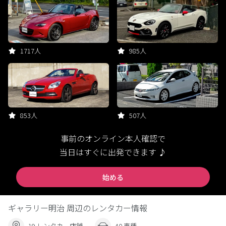
1717人
985人
853人
507人
事前のオンライン本人確認で
当日はすぐに出発できます ♪
始める
ギャラリー明治 周辺のレンタカー情報
19 レンタカー店舗
40 車種