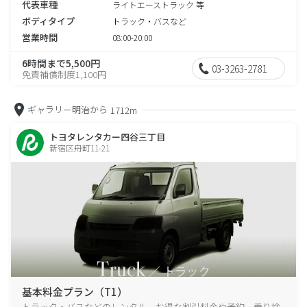
代表車種
ライトエーストラック 等
ボディタイプ
トラック・バスなど
営業時間
08:00-20:00
6時間まで5,500円
03-3263-2781
免責補償制度1,100円
ギャラリー明治から
1712m
トヨタレンタカー四谷三丁目
新宿区舟町11-21
基本料金プラン（T1）
トラック・バスなどのレンタル、お得な割引料金や予約、乗り捨