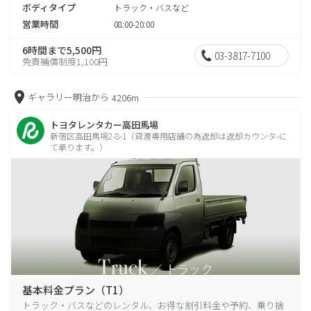
ボディタイプ
トラック・バスなど
営業時間
08:00-20:00
6時間まで5,500円
03-3817-7100
免責補償制度1,100円
ギャラリー明治から
4206m
トヨタレンタカー高田馬場
新宿区高田馬場2-8-1（貸渡専用店舗の為返却は返却カウンタ-に
て承ります。）
基本料金プラン（T1）
トラック・バスなどのレンタル、お得な割引料金や予約、乗り捨