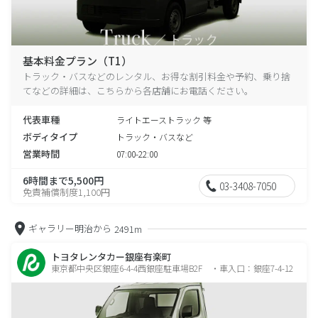
基本料金プラン（T1）
トラック・バスなどのレンタル、お得な割引料金や予約、乗り捨
てなどの詳細は、こちらから各店舗にお電話ください。
代表車種
ライトエーストラック 等
ボディタイプ
トラック・バスなど
営業時間
07:00-22:00
6時間まで5,500円
03-3408-7050
免責補償制度1,100円
ギャラリー明治から
2491m
トヨタレンタカー銀座有楽町
東京都中央区銀座6-4-4西銀座駐車場B2F ・車入口：銀座7-4-12