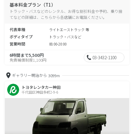
基本料金プラン（T1）
トラック・バスなどのレンタル、お得な割引料金や予約、乗り捨
てなどの詳細は、こちらから各店舗にお電話ください。
代表車種
ライトエーストラック 等
ボディタイプ
トラック・バスなど
営業時間
08:00-20:00
6時間まで5,500円
03-3432-1100
免責補償制度1,100円
ギャラリー明治から
3099m
トヨタレンタカー神田
千代田区神田多町2-9-6