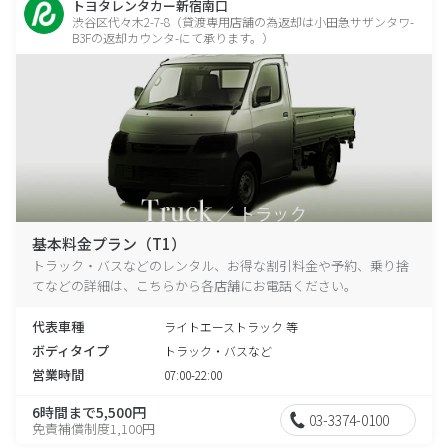
トヨタレンタカー新宿南口
渋谷区代々木2-7-8（貸渡専用店舗の為返却は小田急サザンタワ-
B3Fの返却カウンタ-にて承ります。）
基本料金プラン（T1）
トラック・バスなどのレンタル、お得な割引料金や予約、乗り捨
てなどの詳細は、こちらから各店舗にお電話ください。
代表車種
ライトエーストラック 等
ボディタイプ
トラック・バスなど
営業時間
07:00-22:00
6時間まで5,500円
03-3374-0100
免責補償制度1,100円