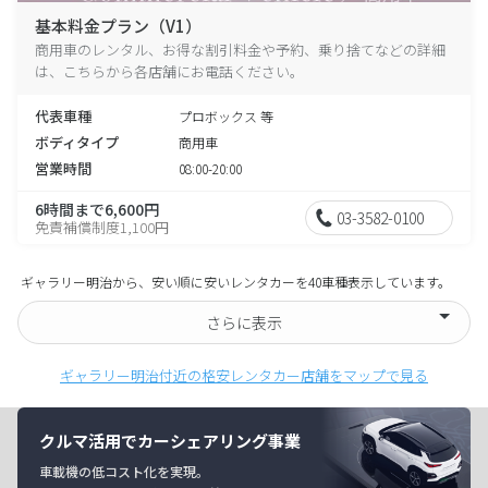
基本料金プラン（V1）
商用車のレンタル、お得な割引料金や予約、乗り捨てなどの詳細
は、こちらから各店舗にお電話ください。
代表車種
プロボックス 等
ボディタイプ
商用車
営業時間
08:00-20:00
6時間まで6,600円
03-3582-0100
免責補償制度1,100円
ギャラリー明治から、安い順に安いレンタカーを40車種表示しています。
さらに表示
ギャラリー明治付近の格安レンタカー店舗をマップで見る
クルマ活用でカーシェアリング事業
車載機の低コスト化を実現。