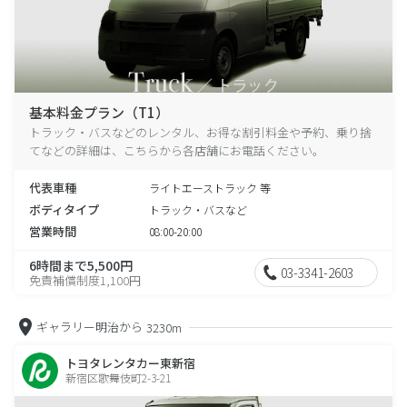
基本料金プラン（T1）
トラック・バスなどのレンタル、お得な割引料金や予約、乗り捨
てなどの詳細は、こちらから各店舗にお電話ください。
代表車種
ライトエーストラック 等
ボディタイプ
トラック・バスなど
営業時間
08:00-20:00
6時間まで5,500円
03-3341-2603
免責補償制度1,100円
ギャラリー明治から
3230m
トヨタレンタカー東新宿
新宿区歌舞伎町2-3-21