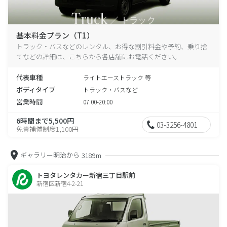
基本料金プラン（T1）
トラック・バスなどのレンタル、お得な割引料金や予約、乗り捨
てなどの詳細は、こちらから各店舗にお電話ください。
代表車種
ライトエーストラック 等
ボディタイプ
トラック・バスなど
営業時間
07:00-20:00
6時間まで5,500円
03-3256-4801
免責補償制度1,100円
ギャラリー明治から
3189m
トヨタレンタカー新宿三丁目駅前
新宿区新宿4-2-21