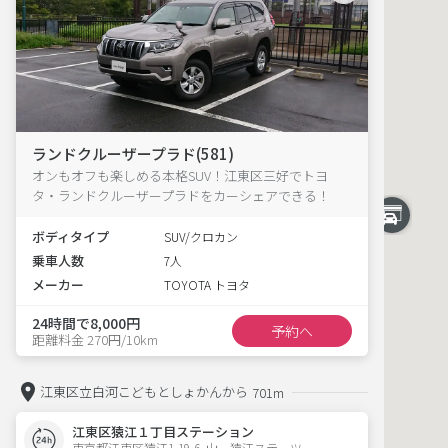
ランドクルーザープラド(581)
オンもオフも楽しめる本格SUV！江東区三好でトヨ
タ・ランドクルーザープラドをカーシェアできる！
ボディタイプ
SUV/クロカン
乗車人数
7人
メーカー
TOYOTA トヨタ
24時間で8,000円
予約へ
距離料金 270円/10km
江東区立白河こどもとしょかんから
701m
江東区猿江１丁目ステーション
東京都江東区猿江1-19-6  山一猿江ステーツ