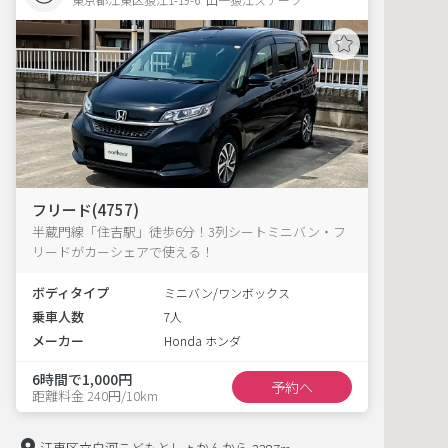
フリード(4757)
半蔵門線「住吉駅」徒歩6分！3列シートミニバン・フ
リードがカーシェアで使える！
ボディタイプ
ミニバン/ワンボックス
乗車人数
7人
メーカー
Honda ホンダ
6時間で1,000円
予約へ
距離料金 240円/10km
江東区立白河こどもとしょかんから