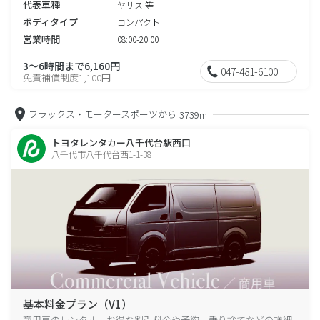
代表車種
ヤリス 等
ボディタイプ
コンパクト
営業時間
08:00-20:00
3～6時間まで6,160円
047-481-6100
免責補償制度1,100円
フラックス・モータースポーツから
3739m
トヨタレンタカー八千代台駅西口
八千代市八千代台西1-1-38
基本料金プラン（V1）
商用車のレンタル、お得な割引料金や予約、乗り捨てなどの詳細