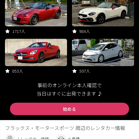
1717人
984人
853人
507人
事前のオンライン本人確認で
当日はすぐに出発できます ♪
始める
フラックス・モータースポーツ 周辺のレンタカー情報
1 レンタカー店舗
9 車種