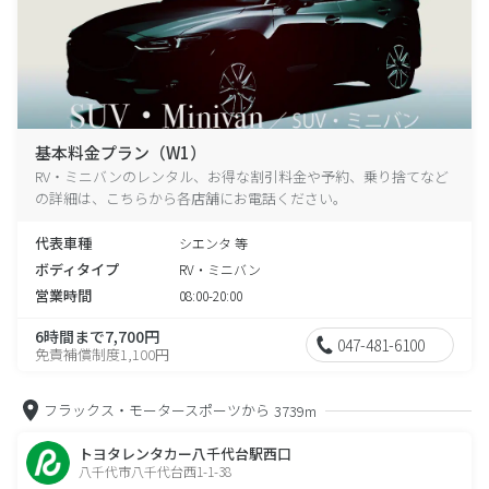
基本料金プラン（W1）
RV・ミニバンのレンタル、お得な割引料金や予約、乗り捨てなど
の詳細は、こちらから各店舗にお電話ください。
代表車種
シエンタ 等
ボディタイプ
RV・ミニバン
営業時間
08:00-20:00
6時間まで7,700円
047-481-6100
免責補償制度1,100円
フラックス・モータースポーツから
3739m
トヨタレンタカー八千代台駅西口
八千代市八千代台西1-1-38