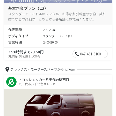
基本料金プラン（C2）
スタンダード・ミドルのレンタル、お得な割引料金や予約、乗り
捨てなどの詳細は、こちらから各店舗にお電話ください。
代表車種
アクア 等
ボディタイプ
スタンダード・ミドル
営業時間
08:00-20:00
3～6時間まで7,150円
047-481-6100
免責補償制度1,100円
フラックス・モータースポーツから
3739m
トヨタレンタカー八千代台駅西口
八千代市八千代台西1-1-38