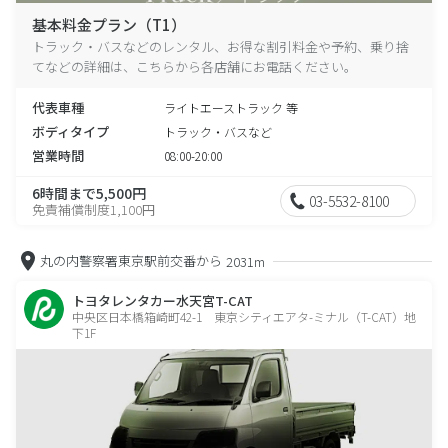
基本料金プラン（T1）
トラック・バスなどのレンタル、お得な割引料金や予約、乗り捨
てなどの詳細は、こちらから各店舗にお電話ください。
代表車種
ライトエーストラック 等
ボディタイプ
トラック・バスなど
営業時間
08:00-20:00
6時間まで5,500円
03-5532-8100
免責補償制度1,100円
丸の内警察署東京駅前交番から
2031m
トヨタレンタカー水天宮T-CAT
中央区日本橋箱崎町42-1 東京シティエアタ-ミナル（T-CAT）地
下1F