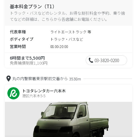
基本料金プラン（T1）
トラック・バスなどのレンタル、お得な割引料金や予約、乗り捨
てなどの詳細は、こちらから各店舗にお電話ください。
代表車種
ライトエーストラック 等
ボディタイプ
トラック・バスなど
営業時間
08:00-20:00
6時間まで5,500円
03-3820-0200
免責補償制度1,100円
丸の内警察署東京駅前交番から
3538m
トヨタレンタカー六本木
港区六本木5-5