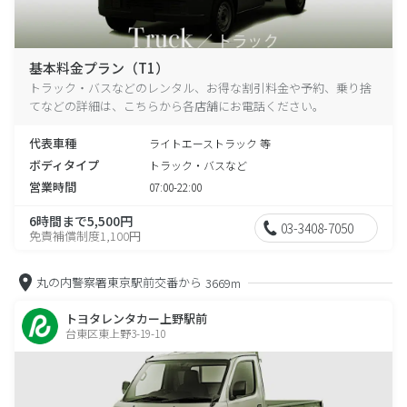
基本料金プラン（T1）
トラック・バスなどのレンタル、お得な割引料金や予約、乗り捨
てなどの詳細は、こちらから各店舗にお電話ください。
代表車種
ライトエーストラック 等
ボディタイプ
トラック・バスなど
営業時間
07:00-22:00
6時間まで5,500円
03-3408-7050
免責補償制度1,100円
丸の内警察署東京駅前交番から
3669m
トヨタレンタカー上野駅前
台東区東上野3-19-10