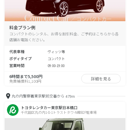
料金プラン例
コンパクトのレンタル、お得な割引料金、ご予約はこちらから各
店舗お電話ください。
代表車種
ヴィッツ等
ボディタイプ
コンパクト
営業時間
09:00-19:00
6時間まで5,500円
詳細を見る
免責補償料1,100円
丸の内警察署東京駅前交番から
479m
トヨタレンタカー東京駅日本橋口
千代田区丸の内1-8-1トラストタワ-N館B2F駐車場