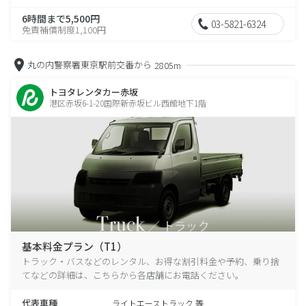
6時間まで5,500円
03-5821-6324
免責補償制度1,100円
丸の内警察署東京駅前交番から
2805m
トヨタレンタカー赤坂
港区赤坂6-1-20国際新赤坂ビル西館地下1階
基本料金プラン（T1）
トラック・バスなどのレンタル、お得な割引料金や予約、乗り捨
てなどの詳細は、こちらから各店舗にお電話ください。
代表車種
ライトエーストラック 等