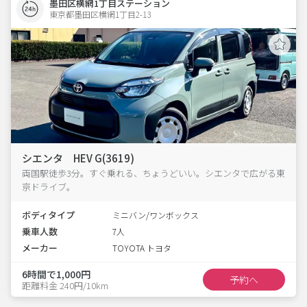
墨田区横網1丁目ステーション
東京都墨田区横網1丁目2-13  
シエンタ HEV G(3619)
両国駅徒歩3分。すぐ乗れる、ちょうどいい。シエンタで広がる東
京ドライブ。
ボディタイプ
ミニバン/ワンボックス
乗車人数
7人
メーカー
TOYOTA トヨタ
6時間で1,000円
予約へ
距離料金 240円/10km