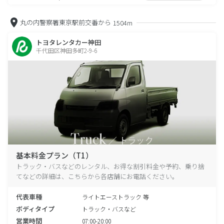
丸の内警察署東京駅前交番から
1504m
トヨタレンタカー神田
千代田区神田多町2-9-6
基本料金プラン（T1）
トラック・バスなどのレンタル、お得な割引料金や予約、乗り捨
てなどの詳細は、こちらから各店舗にお電話ください。
代表車種
ライトエーストラック 等
ボディタイプ
トラック・バスなど
営業時間
07:00-20:00