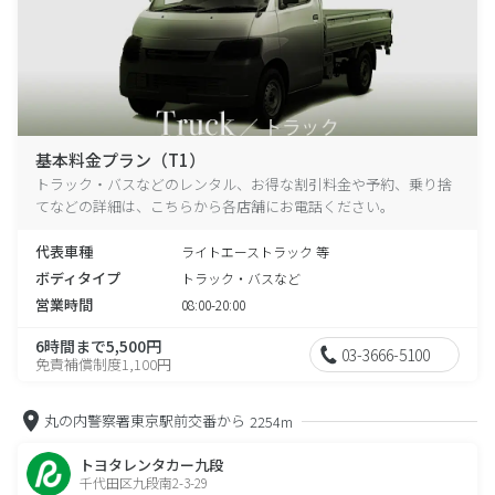
基本料金プラン（T1）
トラック・バスなどのレンタル、お得な割引料金や予約、乗り捨
てなどの詳細は、こちらから各店舗にお電話ください。
代表車種
ライトエーストラック 等
ボディタイプ
トラック・バスなど
営業時間
08:00-20:00
6時間まで5,500円
03-3666-5100
免責補償制度1,100円
丸の内警察署東京駅前交番から
2254m
トヨタレンタカー九段
千代田区九段南2-3-29