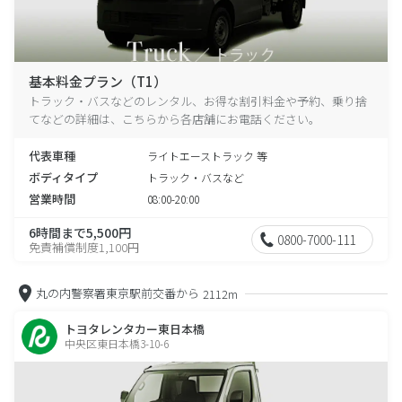
基本料金プラン（T1）
トラック・バスなどのレンタル、お得な割引料金や予約、乗り捨
てなどの詳細は、こちらから各店舗にお電話ください。
代表車種
ライトエーストラック 等
ボディタイプ
トラック・バスなど
営業時間
08:00-20:00
6時間まで5,500円
0800-7000-111
免責補償制度1,100円
丸の内警察署東京駅前交番から
2112m
トヨタレンタカー東日本橋
中央区東日本橋3-10-6