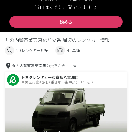
当日はすぐに出発できます ♪
始める
丸の内警察署東京駅前交番 周辺のレンタカー情報
20 レンタカー店舗
40 車種
丸の内警察署東京駅前交番から
353m
トヨタレンタカー東京駅八重洲口
中央区八重洲2-1八重洲地下街中2号（地下2F）