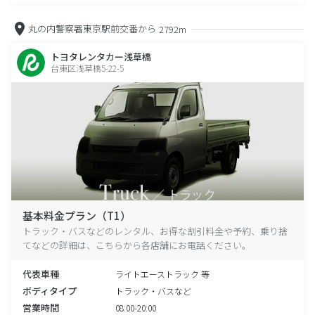
丸の内警察署東京駅前交番から
2792m
トヨタレンタカー浅草橋
台東区浅草橋5-22-5
基本料金プラン（T1）
トラック・バスなどのレンタル、お得な割引料金や予約、乗り捨
てなどの詳細は、こちらから各店舗にお電話ください。
代表車種
ライトエーストラック 等
ボディタイプ
トラック・バスなど
営業時間
08:00-20:00