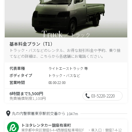
基本料金プラン（T1）
トラック・バスなどのレンタル、お得な割引料金や予約、乗り捨
てなどの詳細は、こちらから各店舗にお電話ください。
代表車種
ライトエーストラック 等
ボディタイプ
トラック・バスなど
営業時間
08:00-22:00
6時間まで5,500円
03-5220-2220
免責補償制度1,100円
丸の内警察署東京駅前交番から
1047m
トヨタレンタカー銀座有楽町
東京都中央区銀座6-4-4西銀座駐車場B2F ・車入口：銀座7-4-12