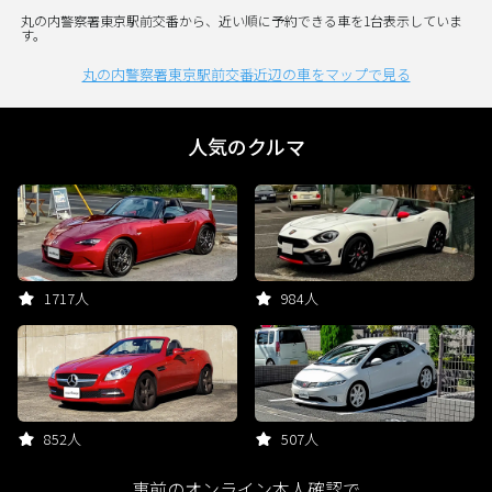
丸の内警察署東京駅前交番から、近い順に予約できる車を1台表示していま
す。
丸の内警察署東京駅前交番近辺の車をマップで見る
人気のクルマ
1717人
984人
852人
507人
事前のオンライン本人確認で