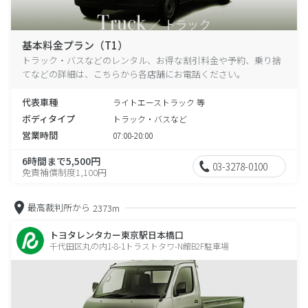
基本料金プラン（T1）
トラック・バスなどのレンタル、お得な割引料金や予約、乗り捨
てなどの詳細は、こちらから各店舗にお電話ください。
代表車種
ライトエーストラック 等
ボディタイプ
トラック・バスなど
営業時間
07:00-20:00
6時間まで5,500円
03-3278-0100
免責補償制度1,100円
最高裁判所から
2373m
トヨタレンタカー東京駅日本橋口
千代田区丸の内1-8-1トラストタワ-N館B2F駐車場