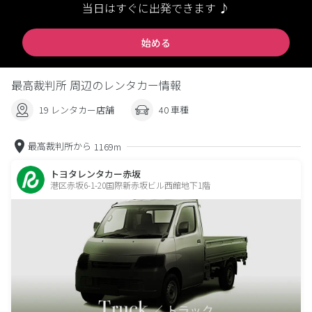
当日はすぐに出発できます ♪
始める
最高裁判所 周辺のレンタカー情報
19 レンタカー店舗
40 車種
最高裁判所から
1169m
トヨタレンタカー赤坂
港区赤坂6-1-20国際新赤坂ビル西館地下1階