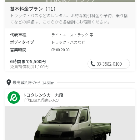
基本料金プラン（T1）
トラック・バスなどのレンタル、お得な割引料金や予約、乗り捨
てなどの詳細は、こちらから各店舗にお電話ください。
代表車種
ライトエーストラック 等
ボディタイプ
トラック・バスなど
営業時間
08:00-20:00
6時間まで5,500円
03-3582-0100
免責補償制度1,100円
最高裁判所から
1460m
トヨタレンタカー九段
千代田区九段南2-3-29