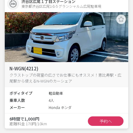
渋谷区広尾１丁目ステーション
東京都渋谷区広尾1-8-5 グランシャルム広尾駐車場 
N-WGN(4212)
クラストップの荷室の広さでお仕事にもオススメ！恵比寿駅・広
尾駅から使えるN-WGNのカーシェア
ボディタイプ
軽自動車
乗車人数
4人
メーカー
Honda ホンダ
6時間で1,000円
予約へ
距離料金 170円/10km