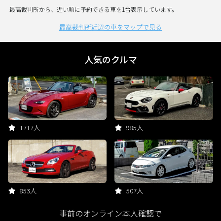
最高裁判所から、近い順に予約できる車を1台表示しています。
最高裁判所近辺の車をマップで見る
人気のクルマ
1717人
985人
853人
507人
事前のオンライン本人確認で