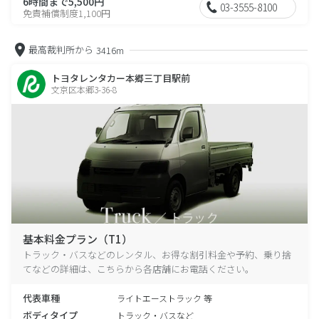
6時間まで5,500円
03-3555-8100
免責補償制度1,100円
最高裁判所から
3416m
トヨタレンタカー本郷三丁目駅前
文京区本郷3-36-8
基本料金プラン（T1）
トラック・バスなどのレンタル、お得な割引料金や予約、乗り捨
てなどの詳細は、こちらから各店舗にお電話ください。
代表車種
ライトエーストラック 等
ボディタイプ
トラック・バスなど