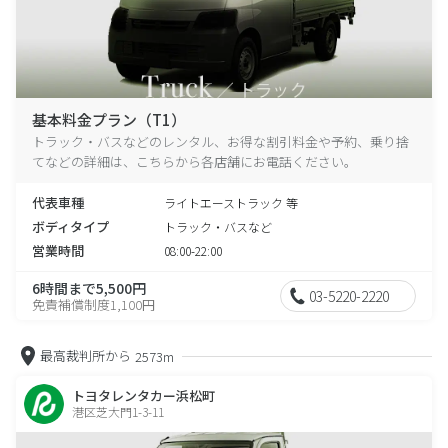
基本料金プラン（T1）
トラック・バスなどのレンタル、お得な割引料金や予約、乗り捨
てなどの詳細は、こちらから各店舗にお電話ください。
代表車種
ライトエーストラック 等
ボディタイプ
トラック・バスなど
営業時間
08:00-22:00
6時間まで5,500円
03-5220-2220
免責補償制度1,100円
最高裁判所から
2573m
トヨタレンタカー浜松町
港区芝大門1-3-11