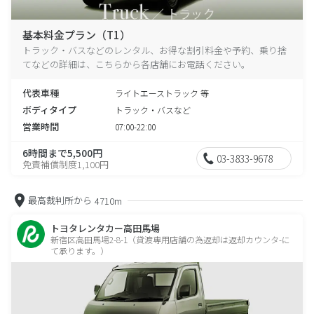
基本料金プラン（T1）
トラック・バスなどのレンタル、お得な割引料金や予約、乗り捨
てなどの詳細は、こちらから各店舗にお電話ください。
代表車種
ライトエーストラック 等
ボディタイプ
トラック・バスなど
営業時間
07:00-22:00
6時間まで5,500円
03-3833-9678
免責補償制度1,100円
最高裁判所から
4710m
トヨタレンタカー高田馬場
新宿区高田馬場2-8-1（貸渡専用店舗の為返却は返却カウンタ-に
て承ります。）