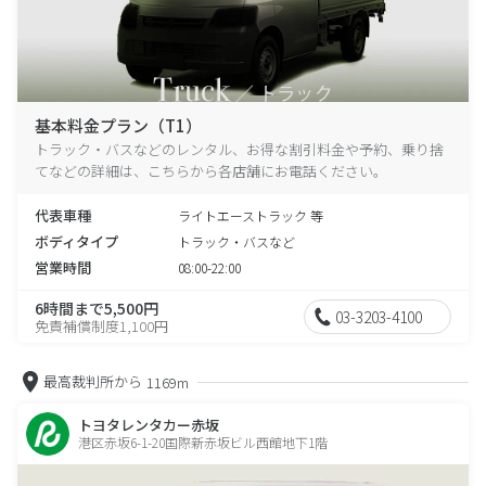
基本料金プラン（T1）
トラック・バスなどのレンタル、お得な割引料金や予約、乗り捨
てなどの詳細は、こちらから各店舗にお電話ください。
代表車種
ライトエーストラック 等
ボディタイプ
トラック・バスなど
営業時間
08:00-22:00
6時間まで5,500円
03-3203-4100
免責補償制度1,100円
最高裁判所から
1169m
トヨタレンタカー赤坂
港区赤坂6-1-20国際新赤坂ビル西館地下1階