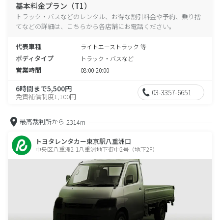
基本料金プラン（T1）
トラック・バスなどのレンタル、お得な割引料金や予約、乗り捨
てなどの詳細は、こちらから各店舗にお電話ください。
代表車種
ライトエーストラック 等
ボディタイプ
トラック・バスなど
営業時間
08:00-20:00
6時間まで5,500円
03-3357-6651
免責補償制度1,100円
最高裁判所から
2314m
トヨタレンタカー東京駅八重洲口
中央区八重洲2-1八重洲地下街中2号（地下2F）