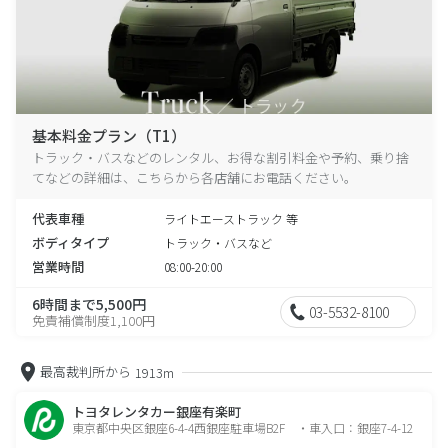
基本料金プラン（T1）
トラック・バスなどのレンタル、お得な割引料金や予約、乗り捨
てなどの詳細は、こちらから各店舗にお電話ください。
代表車種
ライトエーストラック 等
ボディタイプ
トラック・バスなど
営業時間
08:00-20:00
6時間まで5,500円
03-5532-8100
免責補償制度1,100円
最高裁判所から
1913m
トヨタレンタカー銀座有楽町
東京都中央区銀座6-4-4西銀座駐車場B2F ・車入口：銀座7-4-12