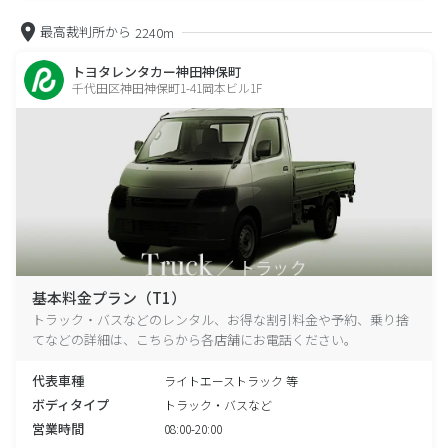
最高裁判所から
2240m
トヨタレンタカー神田神保町
千代田区神田神保町1-41岡本ビル1F
基本料金プラン（T1）
トラック・バスなどのレンタル、お得な割引料金や予約、乗り捨
てなどの詳細は、こちらから各店舗にお電話ください。
代表車種
ライトエーストラック 等
ボディタイプ
トラック・バスなど
営業時間
08:00-20:00