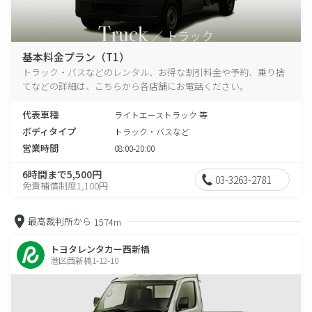
基本料金プラン（T1）
トラック・バスなどのレンタル、お得な割引料金や予約、乗り捨
てなどの詳細は、こちらから各店舗にお電話ください。
代表車種
ライトエーストラック 等
ボディタイプ
トラック・バスなど
営業時間
08:00-20:00
6時間まで5,500円
03-3263-2781
免責補償制度1,100円
最高裁判所から
1574m
トヨタレンタカー西新橋
港区西新橋1-12-10