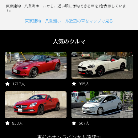
東京建物 八重洲ホールから、近い順に予約できる車を1台表示していま
す。
東京建物 八重洲ホール近辺の車をマップで見る
人気のクルマ
1717人
985人
853人
507人
事前のオンライン本人確認で