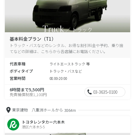
基本料金プラン（T1）
トラック・バスなどのレンタル、お得な割引料金や予約、乗り捨
てなどの詳細は、こちらから各店舗にお電話ください。
代表車種
ライトエーストラック 等
ボディタイプ
トラック・バスなど
営業時間
08:00-20:00
6時間まで5,500円
03-3635-0100
免責補償制度1,100円
東京建物 八重洲ホールから
3864m
トヨタレンタカー六本木
港区六本木5-5