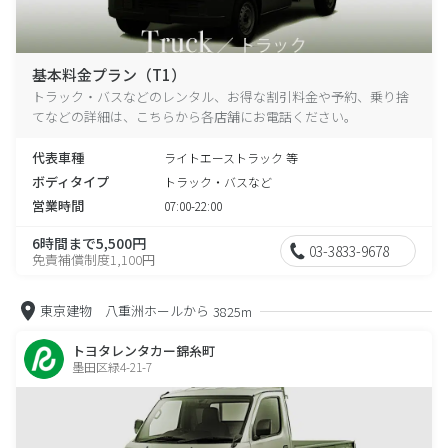
基本料金プラン（T1）
トラック・バスなどのレンタル、お得な割引料金や予約、乗り捨
てなどの詳細は、こちらから各店舗にお電話ください。
代表車種
ライトエーストラック 等
ボディタイプ
トラック・バスなど
営業時間
07:00-22:00
6時間まで5,500円
03-3833-9678
免責補償制度1,100円
東京建物 八重洲ホールから
3825m
トヨタレンタカー錦糸町
墨田区緑4-21-7