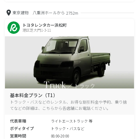
東京建物 八重洲ホールから
2752m
トヨタレンタカー浜松町
港区芝大門1-3-11
基本料金プラン（T1）
トラック・バスなどのレンタル、お得な割引料金や予約、乗り捨
てなどの詳細は、こちらから各店舗にお電話ください。
代表車種
ライトエーストラック 等
ボディタイプ
トラック・バスなど
営業時間
08:00-20:00