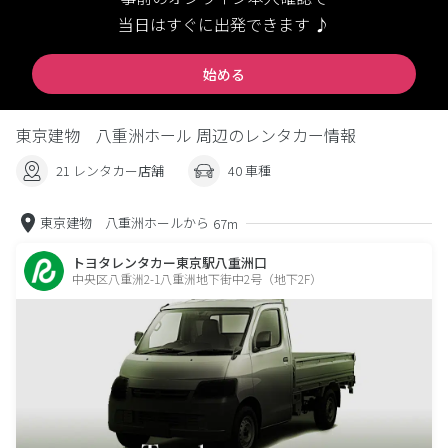
当日はすぐに出発できます ♪
始める
東京建物 八重洲ホール 周辺のレンタカー情報
21 レンタカー店舗
40 車種
東京建物 八重洲ホールから
67m
トヨタレンタカー東京駅八重洲口
中央区八重洲2-1八重洲地下街中2号（地下2F）