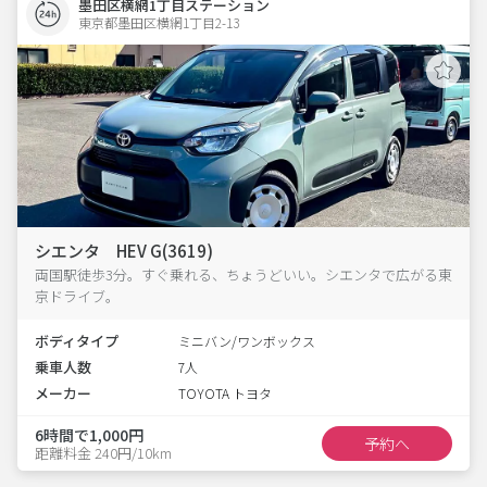
墨田区横網1丁目ステーション
東京都墨田区横網1丁目2-13  
シエンタ HEV G(3619)
両国駅徒歩3分。すぐ乗れる、ちょうどいい。シエンタで広がる東
京ドライブ。
ボディタイプ
ミニバン/ワンボックス
乗車人数
7人
メーカー
TOYOTA トヨタ
6時間で1,000円
予約へ
距離料金 240円/10km