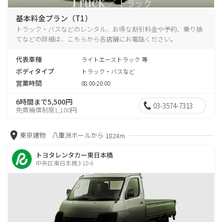
基本料金プラン（T1）
トラック・バスなどのレンタル、お得な割引料金や予約、乗り捨
てなどの詳細は、こちらから各店舗にお電話ください。
代表車種
ライトエーストラック 等
ボディタイプ
トラック・バスなど
営業時間
08:00-20:00
6時間まで5,500円
03-3574-7313
免責補償制度1,100円
東京建物 八重洲ホールから
1824m
トヨタレンタカー東日本橋
中央区東日本橋3-10-6