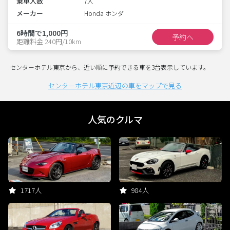
乗車人数
7人
メーカー
Honda ホンダ
6時間で1,000円
予約へ
距離料金 240円/10km
センターホテル東京から、近い順に予約できる車を3台表示しています。
センターホテル東京近辺の車をマップで見る
人気のクルマ
1717人
984人