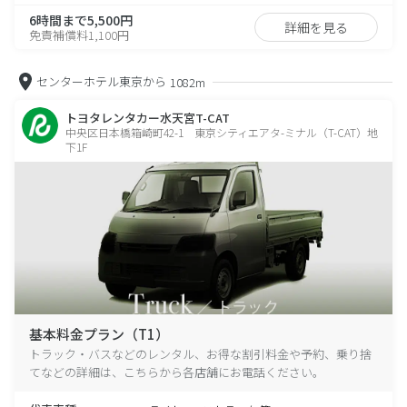
6時間まで5,500円
詳細を見る
免責補償料1,100円
センターホテル東京から
1082m
トヨタレンタカー水天宮T-CAT
中央区日本橋箱崎町42-1 東京シティエアタ-ミナル（T-CAT）地
下1F
基本料金プラン（T1）
トラック・バスなどのレンタル、お得な割引料金や予約、乗り捨
てなどの詳細は、こちらから各店舗にお電話ください。