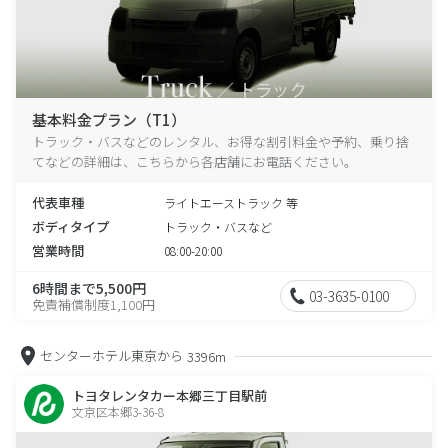
基本料金プラン（T1）
トラック・バスなどのレンタル、お得な割引料金や予約、乗り捨
てなどの詳細は、こちらから各店舗にお電話ください。
代表車種
ライトエーストラック 等
ボディタイプ
トラック・バスなど
営業時間
08:00-20:00
6時間まで5,500円
03-3635-0100
免責補償制度1,100円
センターホテル東京から
3396m
トヨタレンタカー本郷三丁目駅前
文京区本郷3-36-8