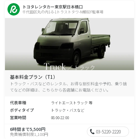
トヨタレンタカー東京駅日本橋口
千代田区丸の内1-8-1トラストタワ-N館B2F駐車場
基本料金プラン（T1）
トラック・バスなどのレンタル、お得な割引料金や予約、乗り捨
てなどの詳細は、こちらから各店舗にお電話ください。
代表車種
ライトエーストラック 等
ボディタイプ
トラック・バスなど
営業時間
08:00-22:00
6時間まで5,500円
03-5220-2220
免責補償制度1,100円