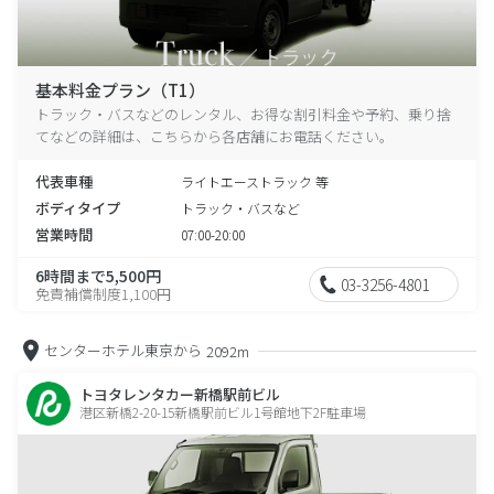
基本料金プラン（T1）
トラック・バスなどのレンタル、お得な割引料金や予約、乗り捨
てなどの詳細は、こちらから各店舗にお電話ください。
代表車種
ライトエーストラック 等
ボディタイプ
トラック・バスなど
営業時間
07:00-20:00
6時間まで5,500円
03-3256-4801
免責補償制度1,100円
センターホテル東京から
2092m
トヨタレンタカー新橋駅前ビル
港区新橋2-20-15新橋駅前ビル1号館地下2F駐車場