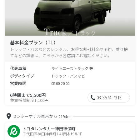
基本料金プラン（T1）
トラック・バスなどのレンタル、お得な割引料金や予約、乗り捨
てなどの詳細は、こちらから各店舗にお電話ください。
代表車種
ライトエーストラック 等
ボディタイプ
トラック・バスなど
営業時間
08:00-20:00
6時間まで5,500円
03-3574-7313
免責補償制度1,100円
センターホテル東京から
2194m
トヨタレンタカー神田神保町
千代田区神田神保町1-41岡本ビル1F