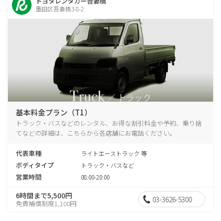
トヨタレンタカー吾妻橋
墨田区吾妻橋3-8-2
基本料金プラン（T1）
トラック・バスなどのレンタル、お得な割引料金や予約、乗り捨
てなどの詳細は、こちらから各店舗にお電話ください。
代表車種
ライトエーストラック 等
ボディタイプ
トラック・バスなど
営業時間
08:00-20:00
6時間まで5,500円
03-3626-5300
免責補償制度1,100円