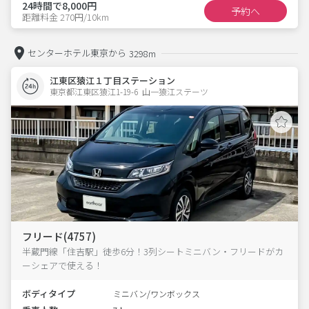
24時間で8,000円
予約へ
距離料金 270円/10km
センターホテル東京から
3298m
江東区猿江１丁目ステーション
東京都江東区猿江1-19-6  山一猿江ステーツ
フリード(4757)
半蔵門線「住吉駅」徒歩6分！3列シートミニバン・フリードがカ
ーシェアで使える！
ボディタイプ
ミニバン/ワンボックス