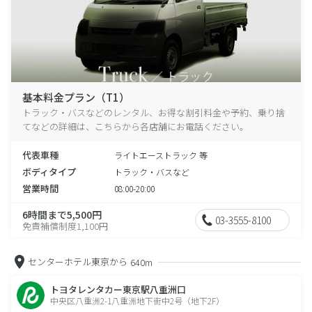
基本料金プラン（T1）
トラック・バスなどのレンタル、お得な割引料金や予約、乗り捨
てなどの詳細は、こちらから各店舗にお電話ください。
代表車種
ライトエーストラック 等
ボディタイプ
トラック・バスなど
営業時間
08:00-20:00
6時間まで5,500円
03-3555-8100
免責補償制度1,100円
センターホテル東京から
640m
トヨタレンタカー東京駅八重洲口
中央区八重洲2-1八重洲地下街中2号（地下2F）