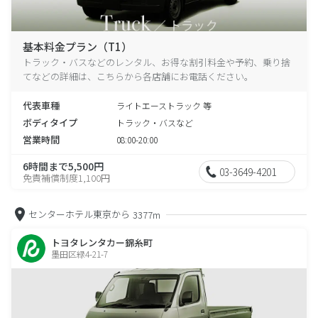
基本料金プラン（T1）
トラック・バスなどのレンタル、お得な割引料金や予約、乗り捨
てなどの詳細は、こちらから各店舗にお電話ください。
代表車種
ライトエーストラック 等
ボディタイプ
トラック・バスなど
営業時間
08:00-20:00
6時間まで5,500円
03-3649-4201
免責補償制度1,100円
センターホテル東京から
3377m
トヨタレンタカー錦糸町
墨田区緑4-21-7