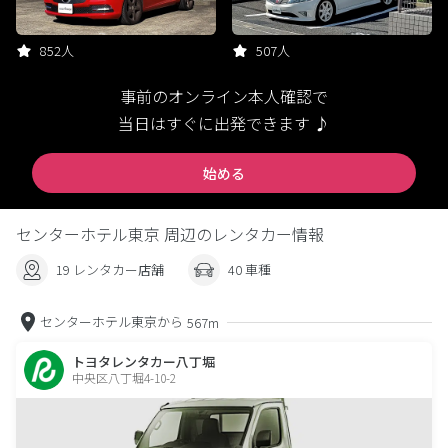
852人
507人
事前のオンライン本人確認で
当日はすぐに出発できます ♪
始める
センターホテル東京 周辺のレンタカー情報
19 レンタカー店舗
40 車種
センターホテル東京から
567m
トヨタレンタカー八丁堀
中央区八丁堀4-10-2