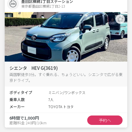
墨田区横網1丁目ステーション
東京都墨田区横網1丁目2-13  
シエンタ HEV G(3619)
両国駅徒歩3分。すぐ乗れる、ちょうどいい。シエンタで広がる東
京ドライブ。
ボディタイプ
ミニバン/ワンボックス
乗車人数
7人
メーカー
TOYOTA トヨタ
6時間で1,000円
予約へ
距離料金 240円/10km