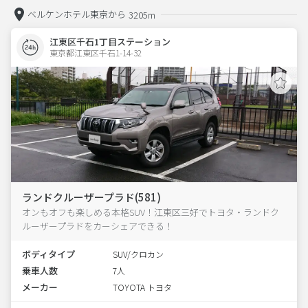
ベルケンホテル東京から
3205m
江東区千石1丁目ステーション
東京都江東区千石1-14-32  
ランドクルーザープラド(581)
オンもオフも楽しめる本格SUV！江東区三好でトヨタ・ランドク
ルーザープラドをカーシェアできる！
ボディタイプ
SUV/クロカン
乗車人数
7人
メーカー
TOYOTA トヨタ