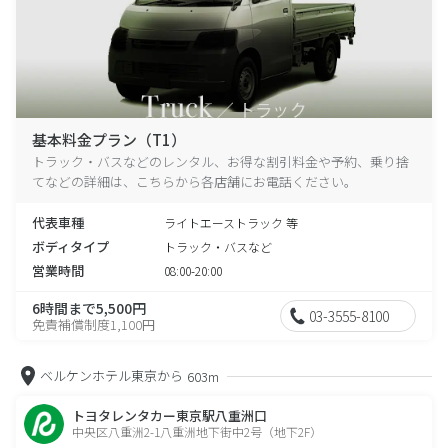
基本料金プラン（T1）
トラック・バスなどのレンタル、お得な割引料金や予約、乗り捨
てなどの詳細は、こちらから各店舗にお電話ください。
代表車種
ライトエーストラック 等
ボディタイプ
トラック・バスなど
営業時間
08:00-20:00
6時間まで5,500円
03-3555-8100
免責補償制度1,100円
ベルケンホテル東京から
603m
トヨタレンタカー東京駅八重洲口
中央区八重洲2-1八重洲地下街中2号（地下2F）