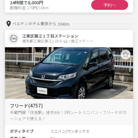
24時間で8,000円
予約へ
距離料金 270円/10km
ベルケンホテル東京から
3348m
江東区猿江１丁目ステーション
東京都江東区猿江1-19-6  山一猿江ステーツ
フリード(4757)
半蔵門線「住吉駅」徒歩6分！3列シートミニバン・フリードがカ
ーシェアで使える！
ボディタイプ
ミニバン/ワンボックス