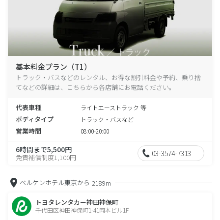
基本料金プラン（T1）
トラック・バスなどのレンタル、お得な割引料金や予約、乗り捨
てなどの詳細は、こちらから各店舗にお電話ください。
代表車種
ライトエーストラック 等
ボディタイプ
トラック・バスなど
営業時間
08:00-20:00
6時間まで5,500円
03-3574-7313
免責補償制度1,100円
ベルケンホテル東京から
2189m
トヨタレンタカー神田神保町
千代田区神田神保町1-41岡本ビル1F