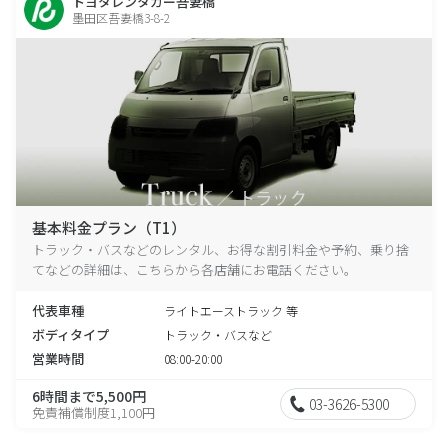
トヨタレンタカー吾妻橋
墨田区吾妻橋3-8-2
基本料金プラン（T1）
トラック・バスなどのレンタル、お得な割引料金や予約、乗り捨
てなどの詳細は、こちらから各店舗にお電話ください。
代表車種
ライトエーストラック 等
ボディタイプ
トラック・バスなど
営業時間
08:00-20:00
6時間まで5,500円
03-3626-5300
免責補償制度1,100円