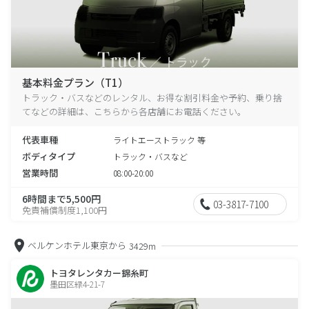
基本料金プラン（T1）
トラック・バスなどのレンタル、お得な割引料金や予約、乗り捨
てなどの詳細は、こちらから各店舗にお電話ください。
代表車種
ライトエーストラック 等
ボディタイプ
トラック・バスなど
営業時間
08:00-20:00
6時間まで5,500円
03-3817-7100
免責補償制度1,100円
ベルケンホテル東京から
3429m
トヨタレンタカー錦糸町
墨田区緑4-21-7