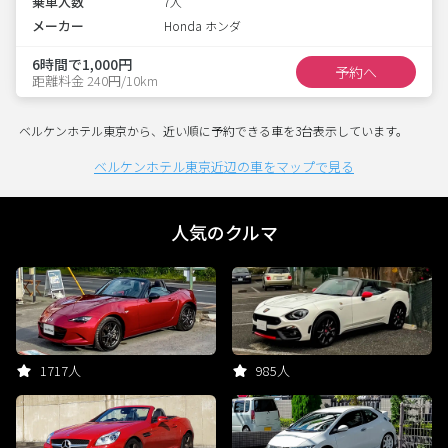
乗車人数
7人
メーカー
Honda ホンダ
6時間で1,000円
予約へ
距離料金 240円/10km
ベルケンホテル東京から、近い順に予約できる車を3台表示しています。
ベルケンホテル東京近辺の車をマップで見る
人気のクルマ
1717人
985人