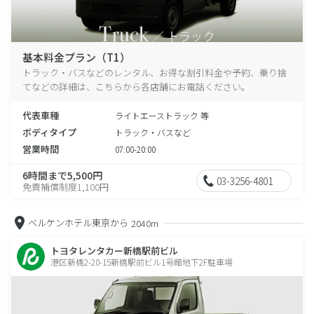
基本料金プラン（T1）
トラック・バスなどのレンタル、お得な割引料金や予約、乗り捨
てなどの詳細は、こちらから各店舗にお電話ください。
代表車種
ライトエーストラック 等
ボディタイプ
トラック・バスなど
営業時間
07:00-20:00
6時間まで5,500円
03-3256-4801
免責補償制度1,100円
ベルケンホテル東京から
2040m
トヨタレンタカー新橋駅前ビル
港区新橋2-20-15新橋駅前ビル1号館地下2F駐車場