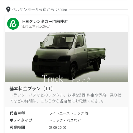
ベルケンホテル東京から
2390m
トヨタレンタカー門前仲町
江東区富岡1-26-14
基本料金プラン（T1）
トラック・バスなどのレンタル、お得な割引料金や予約、乗り捨
てなどの詳細は、こちらから各店舗にお電話ください。
代表車種
ライトエーストラック 等
ボディタイプ
トラック・バスなど
営業時間
08:00-20:00