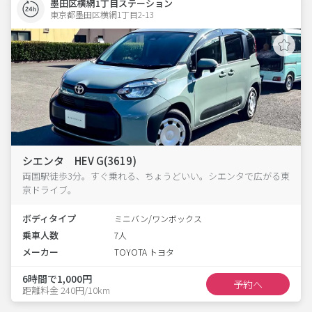
墨田区横網1丁目ステーション
東京都墨田区横網1丁目2-13  
シエンタ HEV G(3619)
両国駅徒歩3分。すぐ乗れる、ちょうどいい。シエンタで広がる東
京ドライブ。
ボディタイプ
ミニバン/ワンボックス
乗車人数
7人
メーカー
TOYOTA トヨタ
6時間で1,000円
予約へ
距離料金 240円/10km