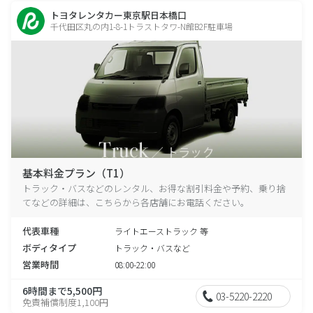
トヨタレンタカー東京駅日本橋口
千代田区丸の内1-8-1トラストタワ-N館B2F駐車場
基本料金プラン（T1）
トラック・バスなどのレンタル、お得な割引料金や予約、乗り捨
てなどの詳細は、こちらから各店舗にお電話ください。
代表車種
ライトエーストラック 等
ボディタイプ
トラック・バスなど
営業時間
08:00-22:00
6時間まで5,500円
03-5220-2220
免責補償制度1,100円