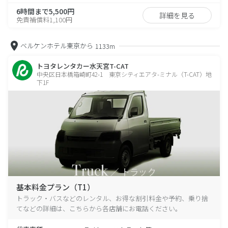
6時間まで5,500円
詳細を見る
免責補償料1,100円
ベルケンホテル東京から
1133m
トヨタレンタカー水天宮T-CAT
中央区日本橋箱崎町42-1 東京シティエアタ-ミナル（T-CAT）地
下1F
基本料金プラン（T1）
トラック・バスなどのレンタル、お得な割引料金や予約、乗り捨
てなどの詳細は、こちらから各店舗にお電話ください。