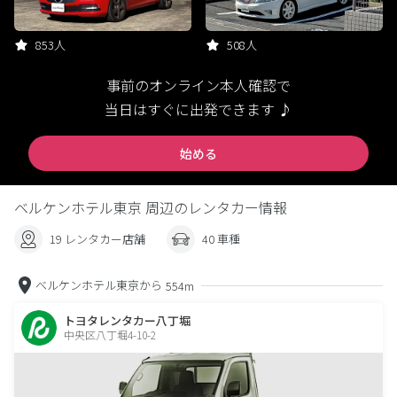
853人
508人
事前のオンライン本人確認で
当日はすぐに出発できます ♪
始める
ベルケンホテル東京 周辺のレンタカー情報
19 レンタカー店舗
40 車種
ベルケンホテル東京から
554m
トヨタレンタカー八丁堀
中央区八丁堀4-10-2