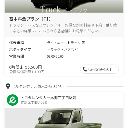
基本料金プラン（T1）
トラック・バスなどのレンタル、お得な割引料金や予約、乗り捨
てなどの詳細は、こちらから各店舗にお電話ください。
代表車種
ライトエーストラック 等
ボディタイプ
トラック・バスなど
営業時間
08:00-20:00
6時間まで5,500円
03-3649-4201
免責補償制度1,100円
ベルケンホテル東京から
3406m
トヨタレンタカー本郷三丁目駅前
文京区本郷3-36-8