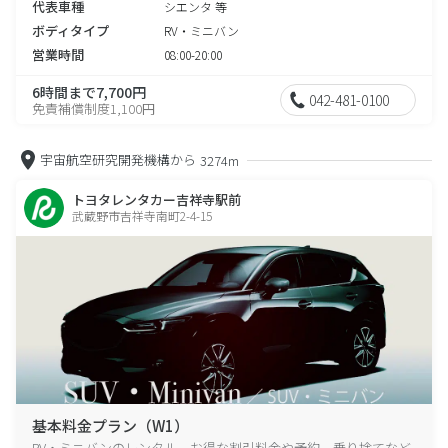
代表車種
シエンタ 等
ボディタイプ
RV・ミニバン
営業時間
08:00-20:00
6時間まで7,700円
042-481-0100
免責補償制度1,100円
宇宙航空研究開発機構から
3274m
トヨタレンタカー吉祥寺駅前
武蔵野市吉祥寺南町2-4-15
基本料金プラン（W1）
RV・ミニバンのレンタル、お得な割引料金や予約、乗り捨てなど