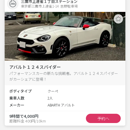
三鷹市上連雀１丁目ステーション
東京都三鷹市上連雀1-14  吉野駐車場
アバルト１２４スパイダー
パフォーマンスカーの新たな挑戦者。アバルト１２４スパイダー
がカーシェアに登場！
ボディタイプ
クーペ
乗車人数
2人
メーカー
ABARTH アバルト
9時間で4,000円
予約へ
距離料金 400円/10km