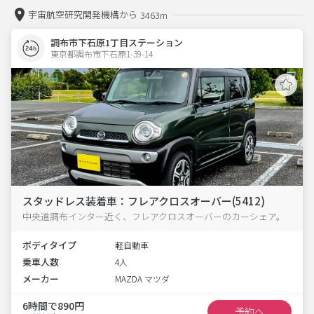
宇宙航空研究開発機構から
3463m
調布市下石原1丁目ステーション
東京都調布市下石原1-39-14  
スタッドレス装着車：フレアクロスオーバー(5412)
中央道調布インター近く、フレアクロスオーバーのカーシェア。
ボディタイプ
軽自動車
乗車人数
4人
メーカー
MAZDA マツダ
6時間で890円
予約へ