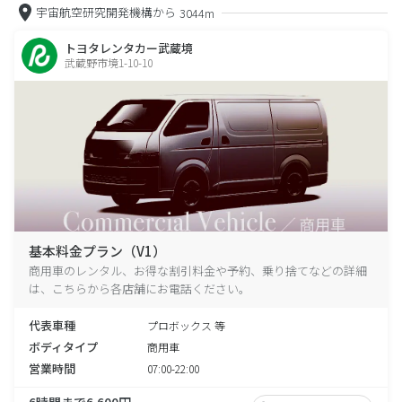
宇宙航空研究開発機構から
3044m
トヨタレンタカー武蔵境
武蔵野市境1-10-10
基本料金プラン（V1）
商用車のレンタル、お得な割引料金や予約、乗り捨てなどの詳細
は、こちらから各店舗にお電話ください。
代表車種
プロボックス 等
ボディタイプ
商用車
営業時間
07:00-22:00
6時間まで6,600円