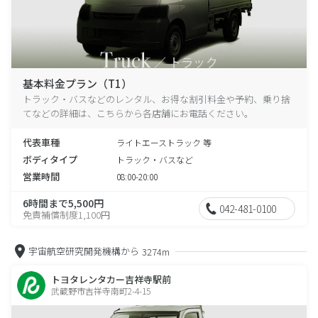
基本料金プラン（T1）
トラック・バスなどのレンタル、お得な割引料金や予約、乗り捨
てなどの詳細は、こちらから各店舗にお電話ください。
代表車種
ライトエーストラック 等
ボディタイプ
トラック・バスなど
営業時間
08:00-20:00
6時間まで5,500円
042-481-0100
免責補償制度1,100円
宇宙航空研究開発機構から
3274m
トヨタレンタカー吉祥寺駅前
武蔵野市吉祥寺南町2-4-15