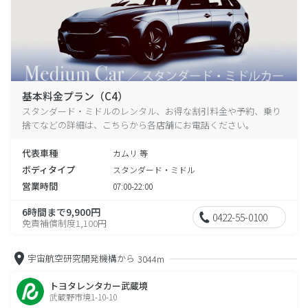
基本料金プラン（C4）
スタンダード・ミドルのレンタル、お得な割引料金や予約、乗り
捨てなどの詳細は、こちらから各店舗にお電話ください。
代表車種
カムリ 等
ボディタイプ
スタンダード・ミドル
営業時間
07:00-22:00
6時間まで9,900円
0422-55-0100
免責補償制度1,100円
宇宙航空研究開発機構から
3044m
トヨタレンタカー武蔵境
武蔵野市境1-10-10