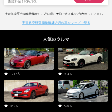
距離料金 170円/10km
宇宙航空研究開発機構から、近い順に予約できる車を2台表示しています。
宇宙航空研究開発機構近辺の車をマップで見る
人気のクルマ
1717人
984人
852人
507人