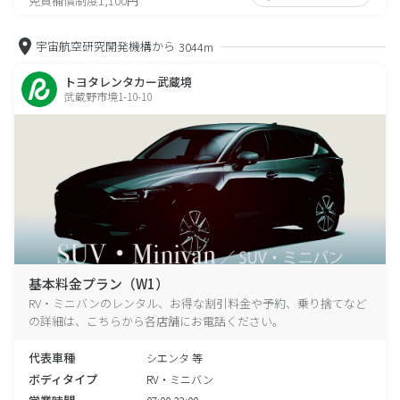
免責補償制度1,100円
宇宙航空研究開発機構から
3044m
トヨタレンタカー武蔵境
武蔵野市境1-10-10
基本料金プラン（W1）
RV・ミニバンのレンタル、お得な割引料金や予約、乗り捨てなど
の詳細は、こちらから各店舗にお電話ください。
代表車種
シエンタ 等
ボディタイプ
RV・ミニバン