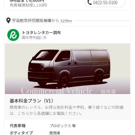
0422-55-0100
免責補償制度1,100円
宇宙航空研究開発機構から
3199m
トヨタレンタカー調布
調布市布田2-39
基本料金プラン（V1）
商用車のレンタル、お得な割引料金や予約、乗り捨てなどの詳細
は、こちらから各店舗にお電話ください。
代表車種
プロボックス 等
ボディタイプ
商用車