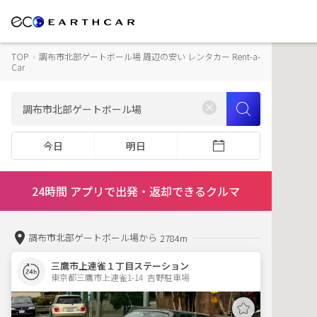
TOP
›
調布市北部ゲートボール場 周辺の安い レンタカー Rent-a-
Car
今日
明日
24時間 アプリで出発・返却できるクルマ
調布市北部ゲートボール場から
2784m
三鷹市上連雀１丁目ステーション
東京都三鷹市上連雀1-14  吉野駐車場