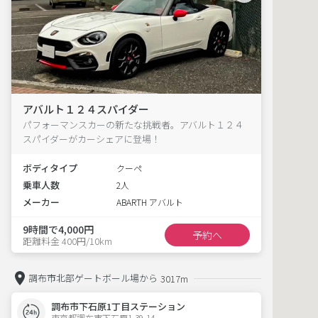
アバルト１２４スパイダー
パフォーマンスカーの新たな挑戦者。アバルト１２４
スパイダーがカーシェアに登場！
ボディタイプ
クーペ
乗車人数
2人
メーカー
ABARTH アバルト
9時間で4,000円
予約へ
距離料金 400円/10km
調布市北部ゲートボール場から
3017m
調布市下石原1丁目ステーション
東京都調布市下石原1-39-14  