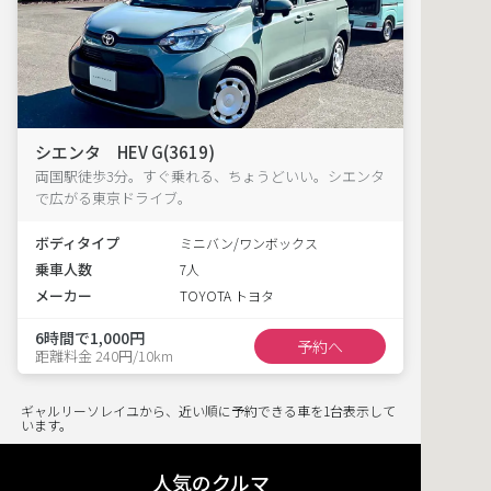
シエンタ HEV G(3619)
両国駅徒歩3分。すぐ乗れる、ちょうどいい。シエンタ
で広がる東京ドライブ。
ボディタイプ
ミニバン/ワンボックス
乗車人数
7人
メーカー
TOYOTA トヨタ
6時間で1,000円
予約へ
距離料金 240円/10km
ギャルリーソレイユから、近い順に予約できる車を1台表示して
います。
人気のクルマ