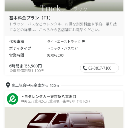
基本料金プラン（T1）
トラック・バスなどのレンタル、お得な割引料金や予約、乗り捨
てなどの詳細は、こちらから各店舗にお電話ください。
代表車種
ライトエーストラック 等
ボディタイプ
トラック・バスなど
営業時間
08:00-20:00
6時間まで5,500円
03-3817-7100
免責補償制度1,100円
商工組合中央金庫から
520m
トヨタレンタカー東京駅八重洲口
中央区八重洲2-1八重洲地下街中2号（地下2F）