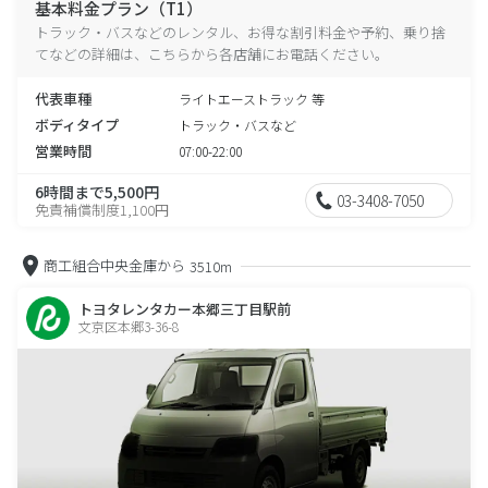
基本料金プラン（T1）
トラック・バスなどのレンタル、お得な割引料金や予約、乗り捨
てなどの詳細は、こちらから各店舗にお電話ください。
代表車種
ライトエーストラック 等
ボディタイプ
トラック・バスなど
営業時間
07:00-22:00
6時間まで5,500円
03-3408-7050
免責補償制度1,100円
商工組合中央金庫から
3510m
トヨタレンタカー本郷三丁目駅前
文京区本郷3-36-8