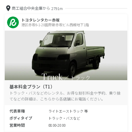
商工組合中央金庫から
2791m
トヨタレンタカー赤坂
港区赤坂6-1-20国際新赤坂ビル西館地下1階
基本料金プラン（T1）
トラック・バスなどのレンタル、お得な割引料金や予約、乗り捨
てなどの詳細は、こちらから各店舗にお電話ください。
代表車種
ライトエーストラック 等
ボディタイプ
トラック・バスなど
営業時間
08:00-20:00