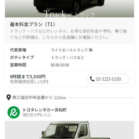
基本料金プラン（T1）
トラック・バスなどのレンタル、お得な割引料金や予約、乗り捨
てなどの詳細は、こちらから各店舗にお電話ください。
代表車種
ライトエーストラック 等
ボディタイプ
トラック・バスなど
営業時間
08:00-20:00
6時間まで5,500円
03-3233-0100
免責補償制度1,100円
商工組合中央金庫から
2203m
トヨタレンタカー浜松町
港区芝大門1-3-11