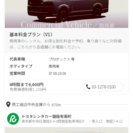
基本料金プラン（V1）
商用車のレンタル、お得な割引料金や予約、乗り捨てなどの詳細
は、こちらから各店舗にお電話ください。
代表車種
プロボックス 等
ボディタイプ
商用車
営業時間
07:00-20:00
6時間まで6,600円
03-3278-0100
免責補償制度1,100円
商工組合中央金庫から
670m
トヨタレンタカー銀座有楽町
東京都中央区銀座6-4-4西銀座駐車場B2F ・車入口：銀座7-4-12