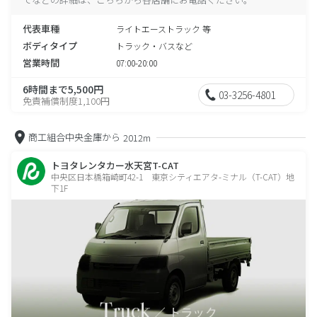
代表車種
ライトエーストラック 等
ボディタイプ
トラック・バスなど
営業時間
07:00-20:00
6時間まで5,500円
03-3256-4801
免責補償制度1,100円
商工組合中央金庫から
2012m
トヨタレンタカー水天宮T-CAT
中央区日本橋箱崎町42-1 東京シティエアタ-ミナル（T-CAT）地
下1F