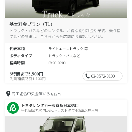
基本料金プラン（T1）
トラック・バスなどのレンタル、お得な割引料金や予約、乗り捨
てなどの詳細は、こちらから各店舗にお電話ください。
代表車種
ライトエーストラック 等
ボディタイプ
トラック・バスなど
営業時間
08:00-20:00
6時間まで5,500円
03-3572-0100
免責補償制度1,100円
商工組合中央金庫から
812m
トヨタレンタカー東京駅日本橋口
千代田区丸の内1-8-1トラストタワ-N館B2F駐車場