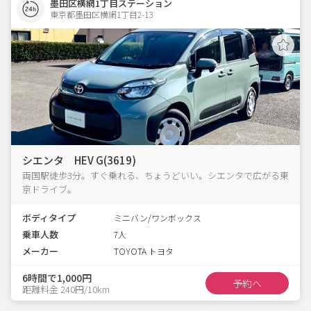
墨田区横網1丁目ステーション
東京都墨田区横網1丁目2-13  
シエンタ HEV G(3619)
両国駅徒歩3分。すぐ乗れる、ちょうどいい。シエンタで広がる東
京ドライブ。
ボディタイプ
ミニバン/ワンボックス
乗車人数
7人
メーカー
TOYOTA トヨタ
6時間で1,000円
予約へ
距離料金 240円/10km