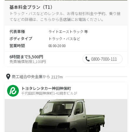
基本料金プラン（T1）
トラック・バスなどのレンタル、お得な割引料金や予約、乗り捨
てなどの詳細は、こちらから各店舗にお電話ください。
代表車種
ライトエーストラック 等
ボディタイプ
トラック・バスなど
営業時間
08:00-20:00
6時間まで5,500円
0800-7000-111
免責補償制度1,100円
商工組合中央金庫から
2127m
トヨタレンタカー神田神保町
千代田区神田神保町1-41岡本ビル1F