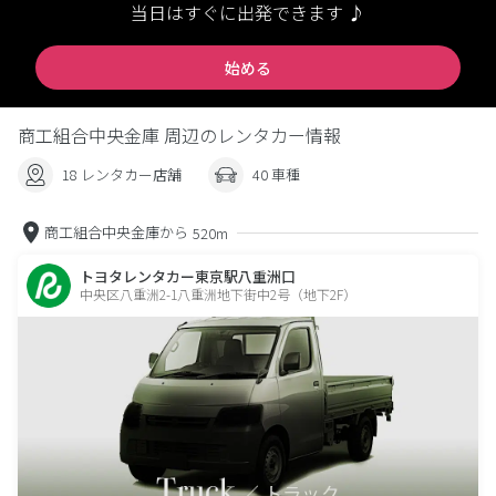
当日はすぐに出発できます ♪
始める
商工組合中央金庫 周辺のレンタカー情報
18 レンタカー店舗
40 車種
商工組合中央金庫から
520m
トヨタレンタカー東京駅八重洲口
中央区八重洲2-1八重洲地下街中2号（地下2F）