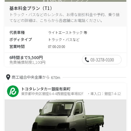
基本料金プラン（T1）
トラック・バスなどのレンタル、お得な割引料金や予約、乗り捨
てなどの詳細は、こちらから各店舗にお電話ください。
代表車種
ライトエーストラック 等
ボディタイプ
トラック・バスなど
営業時間
07:00-20:00
6時間まで5,500円
03-3278-0100
免責補償制度1,100円
商工組合中央金庫から
670m
トヨタレンタカー銀座有楽町
東京都中央区銀座6-4-4西銀座駐車場B2F ・車入口：銀座7-4-12