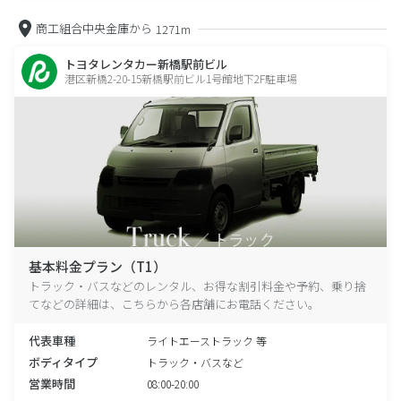
商工組合中央金庫から
1271m
トヨタレンタカー新橋駅前ビル
港区新橋2-20-15新橋駅前ビル1号館地下2F駐車場
基本料金プラン（T1）
トラック・バスなどのレンタル、お得な割引料金や予約、乗り捨
てなどの詳細は、こちらから各店舗にお電話ください。
代表車種
ライトエーストラック 等
ボディタイプ
トラック・バスなど
営業時間
08:00-20:00