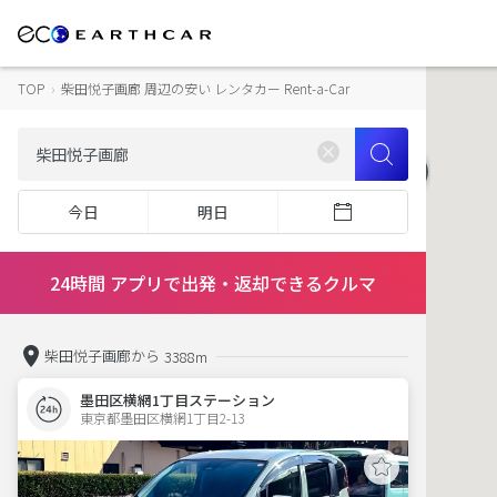
TOP
›
柴田悦子画廊 周辺の安い レンタカー Rent-a-Car
今日
明日
24時間 アプリで出発・返却できるクルマ
柴田悦子画廊から
3388m
墨田区横網1丁目ステーション
東京都墨田区横網1丁目2-13  