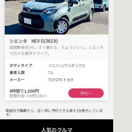
シエンタ HEV G(3619)
両国駅徒歩3分。すぐ乗れる、ちょうどいい。シエンタ
で広がる東京ドライブ。
ボディタイプ
ミニバン/ワンボックス
乗車人数
7人
メーカー
TOYOTA トヨタ
6時間で1,000円
予約へ
距離料金 240円/10km
柴田悦子画廊から、近い順に予約できる車を1台表示していま
す。
人気のクルマ