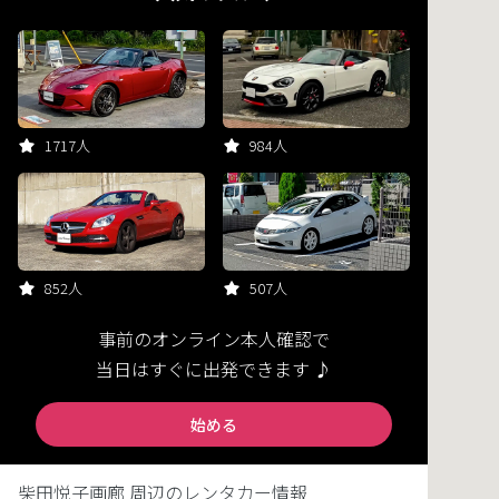
1717人
984人
852人
507人
事前のオンライン本人確認で
当日はすぐに出発できます ♪
始める
柴田悦子画廊 周辺のレンタカー情報