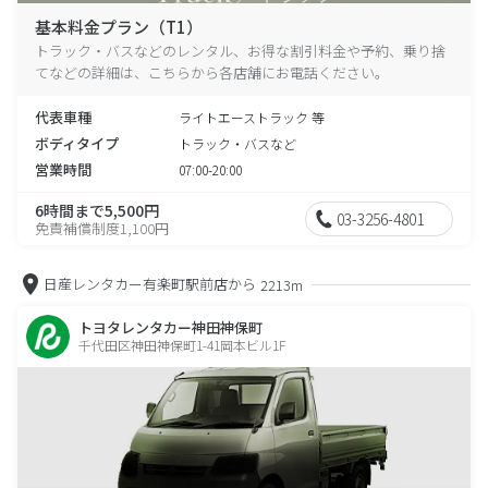
基本料金プラン（T1）
トラック・バスなどのレンタル、お得な割引料金や予約、乗り捨
てなどの詳細は、こちらから各店舗にお電話ください。
代表車種
ライトエーストラック 等
ボディタイプ
トラック・バスなど
営業時間
07:00-20:00
6時間まで5,500円
03-3256-4801
免責補償制度1,100円
日産レンタカー有楽町駅前店から
2213m
トヨタレンタカー神田神保町
千代田区神田神保町1-41岡本ビル1F