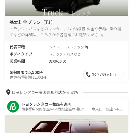
基本料金プラン（T1）
トラック・バスなどのレンタル、お得な割引料金や予約、乗り捨
てなどの詳細は、こちらから各店舗にお電話ください。
代表車種
ライトエーストラック 等
ボディタイプ
トラック・バスなど
営業時間
08:00-20:00
6時間まで5,500円
03-3769-6100
免責補償制度1,100円
日産レンタカー有楽町駅前店から
437m
トヨタレンタカー銀座有楽町
東京都中央区銀座6-4-4西銀座駐車場B2F ・車入口：銀座7-4-12