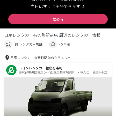
当日はすぐに出発できます ♪
始める
日産レンタカー有楽町駅前店 周辺のレンタカー情報
18 レンタカー店舗
40 車種
日産レンタカー有楽町駅前店から
437m
トヨタレンタカー銀座有楽町
東京都中央区銀座6-4-4西銀座駐車場B2F ・車入口：銀座7-4-12