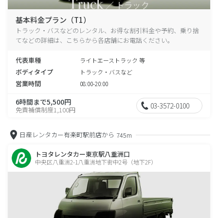
基本料金プラン（T1）
トラック・バスなどのレンタル、お得な割引料金や予約、乗り捨
てなどの詳細は、こちらから各店舗にお電話ください。
代表車種
ライトエーストラック 等
ボディタイプ
トラック・バスなど
営業時間
08:00-20:00
6時間まで5,500円
03-3572-0100
免責補償制度1,100円
日産レンタカー有楽町駅前店から
745m
トヨタレンタカー東京駅八重洲口
中央区八重洲2-1八重洲地下街中2号（地下2F）