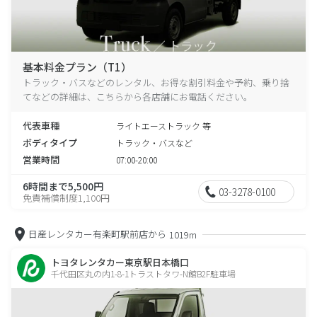
基本料金プラン（T1）
トラック・バスなどのレンタル、お得な割引料金や予約、乗り捨
てなどの詳細は、こちらから各店舗にお電話ください。
代表車種
ライトエーストラック 等
ボディタイプ
トラック・バスなど
営業時間
07:00-20:00
6時間まで5,500円
03-3278-0100
免責補償制度1,100円
日産レンタカー有楽町駅前店から
1019m
トヨタレンタカー東京駅日本橋口
千代田区丸の内1-8-1トラストタワ-N館B2F駐車場