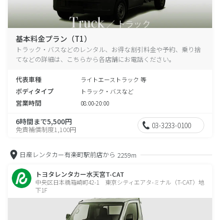
基本料金プラン（T1）
トラック・バスなどのレンタル、お得な割引料金や予約、乗り捨
てなどの詳細は、こちらから各店舗にお電話ください。
代表車種
ライトエーストラック 等
ボディタイプ
トラック・バスなど
営業時間
08:00-20:00
6時間まで5,500円
03-3233-0100
免責補償制度1,100円
日産レンタカー有楽町駅前店から
2259m
トヨタレンタカー水天宮T-CAT
中央区日本橋箱崎町42-1 東京シティエアタ-ミナル（T-CAT）地
下1F