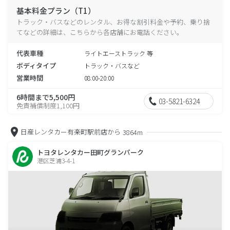
基本料金プラン（T1）
トラック・バスなどのレンタル、お得な割引料金や予約、乗り捨
てなどの詳細は、こちらから各店舗にお電話ください。
代表車種
ライトエーストラック 等
ボディタイプ
トラック・バスなど
営業時間
08:00-20:00
6時間まで5,500円
03-5821-6324
免責補償制度1,100円
日産レンタカー有楽町駅前店から
3864m
トヨタレンタカー田町グランパーク
港区芝浦3-4-1