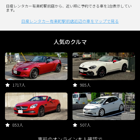
日産レンタカー有楽町駅前店から、近い順に予約できる車を1台表示してい
ます。
日産レンタカー有楽町駅前店近辺の車をマップで見る
人気のクルマ
1717人
985人
853人
507人
事前のオンライン本人確認で