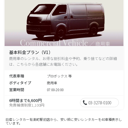
基本料金プラン（V1）
商用車のレンタル、お得な割引料金や予約、乗り捨てなどの詳細
は、こちらから各店舗にお電話ください。
代表車種
プロボックス 等
ボディタイプ
商用車
営業時間
07:00-20:00
6時間まで6,600円
03-3278-0100
免責補償制度1,100円
日産レンタカー有楽町駅前店から、安い順に安いレンタカーを40車種表示し
ています。