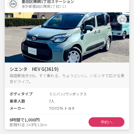
墨田区横網1丁目ステーション
東京都墨田区横網1丁目2-13  
シエンタ HEV G(3619)
両国駅徒歩3分。すぐ乗れる、ちょうどいい。シエンタで広がる東
京ドライブ。
ボディタイプ
ミニバン/ワンボックス
乗車人数
7人
メーカー
TOYOTA トヨタ
6時間で1,000円
予約へ
距離料金 240円/10km