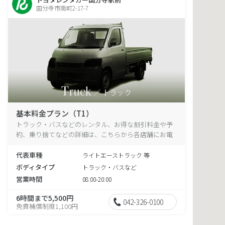
国分寺市南町2-17-7
基本料金プラン（T1）
トラック・バスなどのレンタル、お得な割引料金や予
約、乗り捨てなどの詳細は、こちらから各店舗にお電
話ください。
代表車種
ライトエーストラック 等
ボディタイプ
トラック・バスなど
営業時間
08:00-20:00
6時間まで5,500円
042-326-0100
免責補償制度1,100円