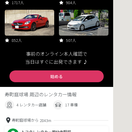
1717人
984人
852人
507人
事前のオンライン本人確認で
当日はすぐに出発できます ♪
始める
寿町庭球場 周辺のレンタカー情報
4 レンタカー店舗
17 車種
寿町庭球場から
2843m
トヨタレンタカー国分寺駅前