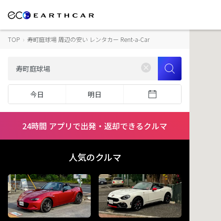
TOP
›
寿町庭球場 周辺の安い レンタカー Rent-a-Car
今日
明日
24時間 アプリで出発・返却できるクルマ
人気のクルマ