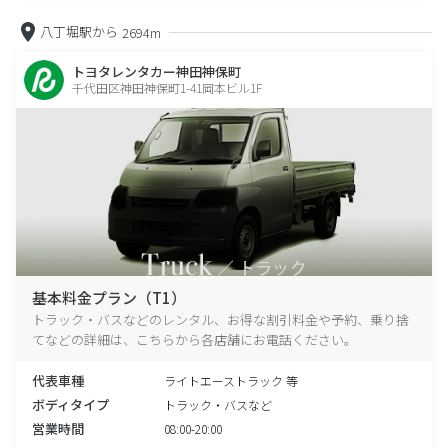
八丁堀駅から
2694m
トヨタレンタカー神田神保町
千代田区神田神保町1-41岡本ビル1F
基本料金プラン（T1）
トラック・バスなどのレンタル、お得な割引料金や予約、乗り捨
てなどの詳細は、こちらから各店舗にお電話ください。
代表車種
ライトエーストラック 等
ボディタイプ
トラック・バスなど
営業時間
08:00-20:00