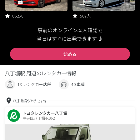
852人
507人
事前のオンライン本人確認で
当日はすぐに出発できます ♪
始める
八丁堀駅 周辺のレンタカー情報
18 レンタカー店舗
40 車種
八丁堀駅から
37m
トヨタレンタカー八丁堀
中央区八丁堀4-10-2