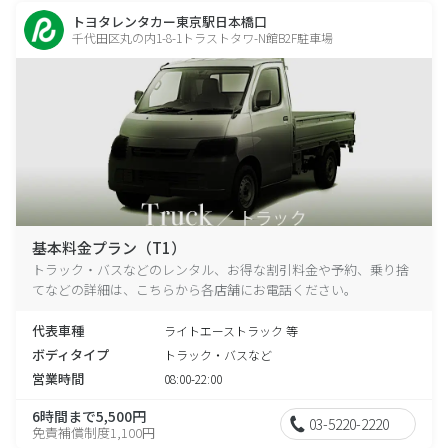
トヨタレンタカー東京駅日本橋口
千代田区丸の内1-8-1トラストタワ-N館B2F駐車場
基本料金プラン（T1）
トラック・バスなどのレンタル、お得な割引料金や予約、乗り捨
てなどの詳細は、こちらから各店舗にお電話ください。
代表車種
ライトエーストラック 等
ボディタイプ
トラック・バスなど
営業時間
08:00-22:00
6時間まで5,500円
03-5220-2220
免責補償制度1,100円