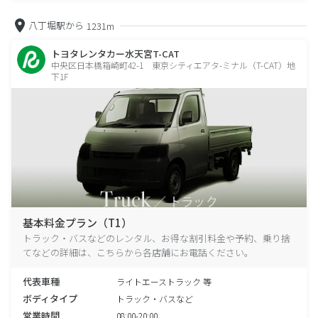
八丁堀駅から
1231m
トヨタレンタカー水天宮T-CAT
中央区日本橋箱崎町42-1 東京シティエアタ-ミナル（T-CAT）地
下1F
基本料金プラン（T1）
トラック・バスなどのレンタル、お得な割引料金や予約、乗り捨
てなどの詳細は、こちらから各店舗にお電話ください。
代表車種
ライトエーストラック 等
ボディタイプ
トラック・バスなど
営業時間
08:00-20:00