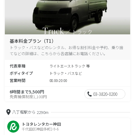
基本料金プラン（T1）
トラック・バスなどのレンタル、お得な割引料金や予約、乗り捨
てなどの詳細は、こちらから各店舗にお電話ください。
代表車種
ライトエーストラック 等
ボディタイプ
トラック・バスなど
営業時間
08:00-20:00
6時間まで5,500円
03-3820-0200
免責補償制度1,100円
八丁堀駅から
2290m
トヨタレンタカー神田
千代田区神田多町2-9-6