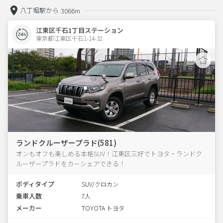
八丁堀駅から
3066m
江東区千石1丁目ステーション
東京都江東区千石1-14-32  
ランドクルーザープラド(581)
オンもオフも楽しめる本格SUV！江東区三好でトヨタ・ランドク
ルーザープラドをカーシェアできる！
ボディタイプ
SUV/クロカン
乗車人数
7人
メーカー
TOYOTA トヨタ