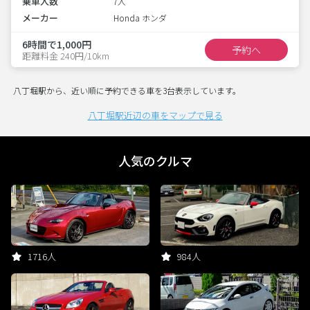
乗車人数
7人
メーカー
Honda ホンダ
6時間で1,000円
予約へ
距離料金 240円/10km
八丁堀駅から、近い順に予約できる車を3台表示しています。
八丁堀駅近辺の車をマップで見る
人気のクルマ
1716人
984人