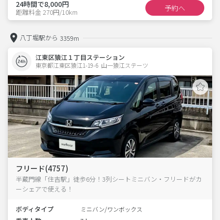
24時間で8,000円
予約へ
距離料金 270円/10km
八丁堀駅から
3359m
江東区猿江１丁目ステーション
東京都江東区猿江1-19-6  山一猿江ステーツ
フリード(4757)
半蔵門線「住吉駅」徒歩6分！3列シートミニバン・フリードがカ
ーシェアで使える！
ボディタイプ
ミニバン/ワンボックス