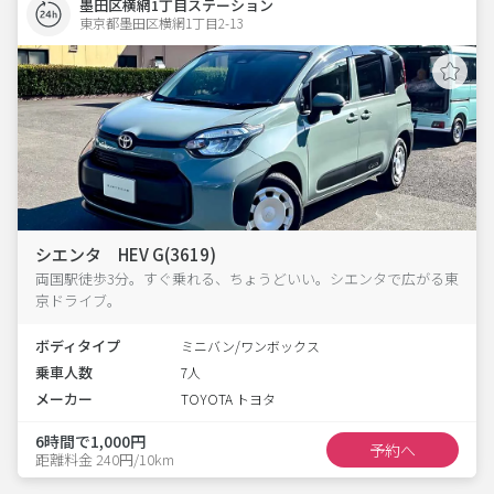
墨田区横網1丁目ステーション
東京都墨田区横網1丁目2-13  
シエンタ HEV G(3619)
両国駅徒歩3分。すぐ乗れる、ちょうどいい。シエンタで広がる東
京ドライブ。
ボディタイプ
ミニバン/ワンボックス
乗車人数
7人
メーカー
TOYOTA トヨタ
6時間で1,000円
予約へ
距離料金 240円/10km