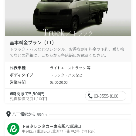
基本料金プラン（T1）
トラック・バスなどのレンタル、お得な割引料金や予約、乗り捨
てなどの詳細は、こちらから各店舗にお電話ください。
代表車種
ライトエーストラック 等
ボディタイプ
トラック・バスなど
営業時間
08:00-20:00
6時間まで5,500円
03-3555-8100
免責補償制度1,100円
八丁堀駅から
990m
トヨタレンタカー東京駅八重洲口
中央区八重洲2-1八重洲地下街中2号（地下2F）