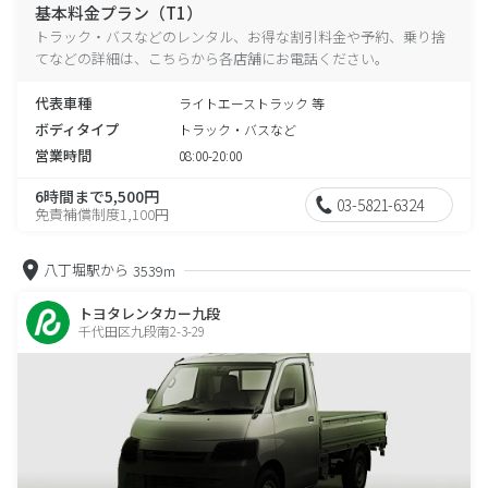
基本料金プラン（T1）
トラック・バスなどのレンタル、お得な割引料金や予約、乗り捨
てなどの詳細は、こちらから各店舗にお電話ください。
代表車種
ライトエーストラック 等
ボディタイプ
トラック・バスなど
営業時間
08:00-20:00
6時間まで5,500円
03-5821-6324
免責補償制度1,100円
八丁堀駅から
3539m
トヨタレンタカー九段
千代田区九段南2-3-29