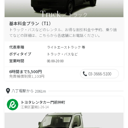
基本料金プラン（T1）
トラック・バスなどのレンタル、お得な割引料金や予約、乗り捨
てなどの詳細は、こちらから各店舗にお電話ください。
代表車種
ライトエーストラック 等
ボディタイプ
トラック・バスなど
営業時間
08:00-20:00
6時間まで5,500円
03-3666-5100
免責補償制度1,100円
八丁堀駅から
2061m
トヨタレンタカー門前仲町
江東区富岡1-26-14