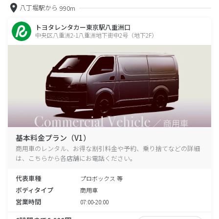
八丁堀駅から
990m
トヨタレンタカー東京駅八重洲口
中央区八重洲2-1八重洲地下街中2号（地下2F）
基本料金プラン（V1）
商用車のレンタル、お得な割引料金や予約、乗り捨てなどの詳細
は、こちらから各店舗にお電話ください。
代表車種
プロボックス 等
ボディタイプ
商用車
営業時間
07:00-20:00