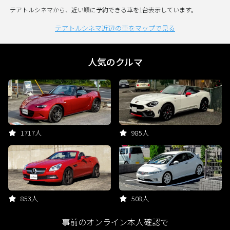
テアトルシネマから、近い順に予約できる車を1台表示しています。
テアトルシネマ近辺の車をマップで見る
人気のクルマ
1717人
985人
853人
508人
事前のオンライン本人確認で