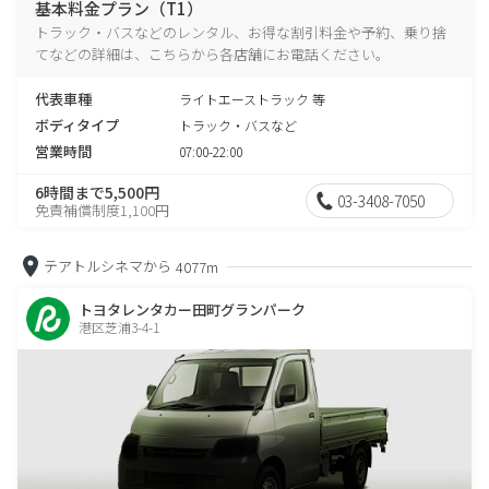
基本料金プラン（T1）
トラック・バスなどのレンタル、お得な割引料金や予約、乗り捨
てなどの詳細は、こちらから各店舗にお電話ください。
代表車種
ライトエーストラック 等
ボディタイプ
トラック・バスなど
営業時間
07:00-22:00
6時間まで5,500円
03-3408-7050
免責補償制度1,100円
テアトルシネマから
4077m
トヨタレンタカー田町グランパーク
港区芝浦3-4-1