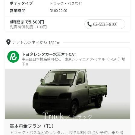
ボディタイプ
トラック・バスなど
営業時間
08:00-20:00
6時間まで5,500円
03-5532-8100
免責補償制度1,100円
テアトルシネマから
1811m
トヨタレンタカー水天宮T-CAT
中央区日本橋箱崎町42-1 東京シティエアタ-ミナル（T-CAT）地
下1F
基本料金プラン（T1）
トラック・バスなどのレンタル、お得な割引料金や予約、乗り捨