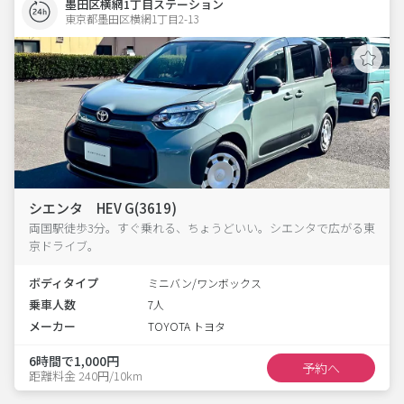
墨田区横網1丁目ステーション
東京都墨田区横網1丁目2-13  
シエンタ HEV G(3619)
両国駅徒歩3分。すぐ乗れる、ちょうどいい。シエンタで広がる東
京ドライブ。
ボディタイプ
ミニバン/ワンボックス
乗車人数
7人
メーカー
TOYOTA トヨタ
6時間で1,000円
予約へ
距離料金 240円/10km