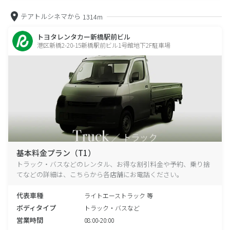
テアトルシネマから
1314m
トヨタレンタカー新橋駅前ビル
港区新橋2-20-15新橋駅前ビル1号館地下2F駐車場
基本料金プラン（T1）
トラック・バスなどのレンタル、お得な割引料金や予約、乗り捨
てなどの詳細は、こちらから各店舗にお電話ください。
代表車種
ライトエーストラック 等
ボディタイプ
トラック・バスなど
営業時間
08:00-20:00