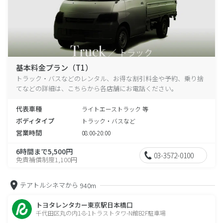
基本料金プラン（T1）
トラック・バスなどのレンタル、お得な割引料金や予約、乗り捨
てなどの詳細は、こちらから各店舗にお電話ください。
代表車種
ライトエーストラック 等
ボディタイプ
トラック・バスなど
営業時間
08:00-20:00
6時間まで5,500円
03-3572-0100
免責補償制度1,100円
テアトルシネマから
940m
トヨタレンタカー東京駅日本橋口
千代田区丸の内1-8-1トラストタワ-N館B2F駐車場