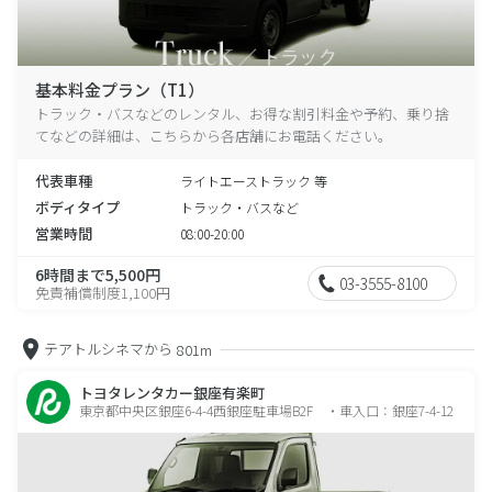
基本料金プラン（T1）
トラック・バスなどのレンタル、お得な割引料金や予約、乗り捨
てなどの詳細は、こちらから各店舗にお電話ください。
代表車種
ライトエーストラック 等
ボディタイプ
トラック・バスなど
営業時間
08:00-20:00
6時間まで5,500円
03-3555-8100
免責補償制度1,100円
テアトルシネマから
801m
トヨタレンタカー銀座有楽町
東京都中央区銀座6-4-4西銀座駐車場B2F ・車入口：銀座7-4-12