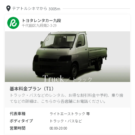
テアトルシネマから
3005m
トヨタレンタカー九段
千代田区九段南2-3-29
基本料金プラン（T1）
トラック・バスなどのレンタル、お得な割引料金や予約、乗り捨
てなどの詳細は、こちらから各店舗にお電話ください。
代表車種
ライトエーストラック 等
ボディタイプ
トラック・バスなど
営業時間
08:00-20:00