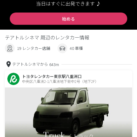
当日はすぐに出発できます ♪
始める
テアトルシネマ 周辺のレンタカー情報
19 レンタカー店舗
40 車種
テアトルシネマから
643m
トヨタレンタカー東京駅八重洲口
中央区八重洲2-1八重洲地下街中2号（地下2F）