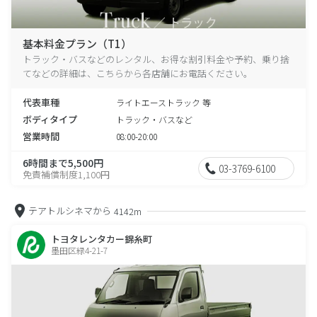
基本料金プラン（T1）
トラック・バスなどのレンタル、お得な割引料金や予約、乗り捨
てなどの詳細は、こちらから各店舗にお電話ください。
代表車種
ライトエーストラック 等
ボディタイプ
トラック・バスなど
営業時間
08:00-20:00
6時間まで5,500円
03-3769-6100
免責補償制度1,100円
テアトルシネマから
4142m
トヨタレンタカー錦糸町
墨田区緑4-21-7