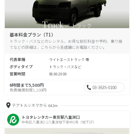
基本料金プラン（T1）
トラック・バスなどのレンタル、お得な割引料金や予約、乗り捨
てなどの詳細は、こちらから各店舗にお電話ください。
代表車種
ライトエーストラック 等
ボディタイプ
トラック・バスなど
営業時間
08:00-20:00
6時間まで5,500円
03-3635-0100
免責補償制度1,100円
テアトルシネマから
643m
トヨタレンタカー東京駅八重洲口
中央区八重洲2-1八重洲地下街中2号（地下2F）