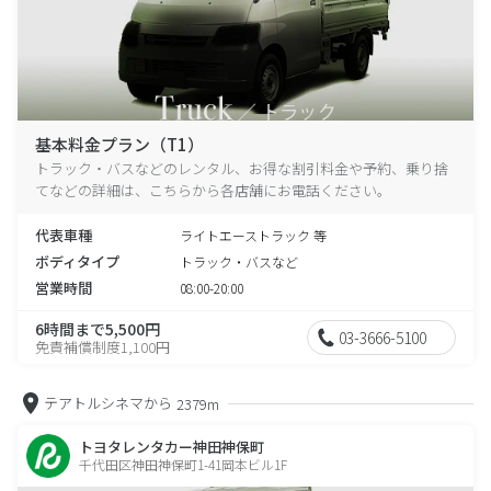
基本料金プラン（T1）
トラック・バスなどのレンタル、お得な割引料金や予約、乗り捨
てなどの詳細は、こちらから各店舗にお電話ください。
代表車種
ライトエーストラック 等
ボディタイプ
トラック・バスなど
営業時間
08:00-20:00
6時間まで5,500円
03-3666-5100
免責補償制度1,100円
テアトルシネマから
2379m
トヨタレンタカー神田神保町
千代田区神田神保町1-41岡本ビル1F