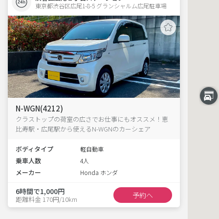
東京都渋谷区広尾1-8-5 グランシャルム広尾駐車場 
N-WGN(4212)
クラストップの荷室の広さでお仕事にもオススメ！恵
比寿駅・広尾駅から使えるN-WGNのカーシェア
ボディタイプ
軽自動車
乗車人数
4人
メーカー
Honda ホンダ
6時間で1,000円
予約へ
距離料金 170円/10km