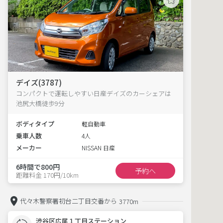
デイズ(3787)
コンパクトで運転しやすい日産デイズのカーシェアは
池尻大橋徒歩9分
ボディタイプ
軽自動車
乗車人数
4人
メーカー
NISSAN 日産
6時間で800円
予約へ
距離料金 170円/10km
代々木警察署初台二丁目交番から
3770m
渋谷区広尾１丁目ステーション