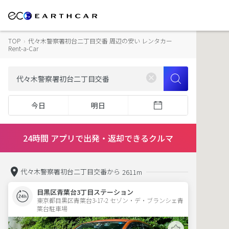
TOP
›
代々木警察署初台二丁目交番 周辺の安い レンタカー
Rent-a-Car
今日
明日
24時間 アプリで出発・返却できるクルマ
代々木警察署初台二丁目交番から
2611m
目黒区青葉台3丁目ステーション
東京都目黒区青葉台3-17-2 セゾン・デ・ブランシェ青
葉台駐車場 