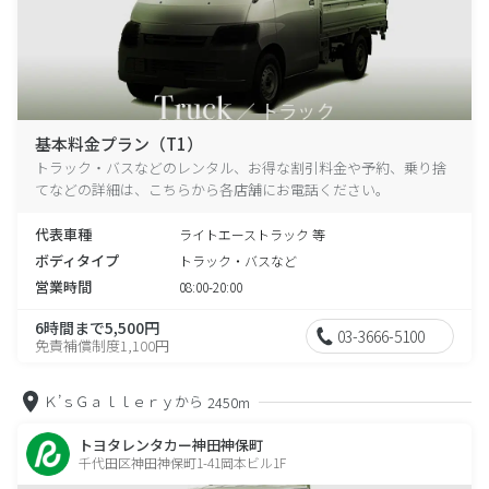
基本料金プラン（T1）
トラック・バスなどのレンタル、お得な割引料金や予約、乗り捨
てなどの詳細は、こちらから各店舗にお電話ください。
代表車種
ライトエーストラック 等
ボディタイプ
トラック・バスなど
営業時間
08:00-20:00
6時間まで5,500円
03-3666-5100
免責補償制度1,100円
Ｋ’ｓＧａｌｌｅｒｙから
2450m
トヨタレンタカー神田神保町
千代田区神田神保町1-41岡本ビル1F