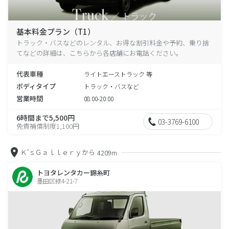
基本料金プラン（T1）
トラック・バスなどのレンタル、お得な割引料金や予約、乗り捨
てなどの詳細は、こちらから各店舗にお電話ください。
代表車種
ライトエーストラック 等
ボディタイプ
トラック・バスなど
営業時間
08:00-20:00
6時間まで5,500円
03-3769-6100
免責補償制度1,100円
Ｋ’ｓＧａｌｌｅｒｙから
4209m
トヨタレンタカー錦糸町
墨田区緑4-21-7