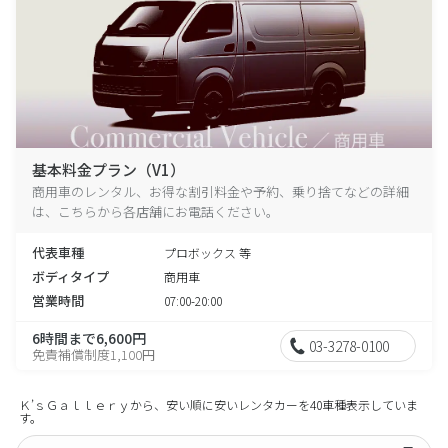
基本料金プラン（V1）
商用車のレンタル、お得な割引料金や予約、乗り捨てなどの詳細
は、こちらから各店舗にお電話ください。
代表車種
プロボックス 等
ボディタイプ
商用車
営業時間
07:00-20:00
6時間まで6,600円
03-3278-0100
免責補償制度1,100円
Ｋ’ｓＧａｌｌｅｒｙから、安い順に安いレンタカーを40車種表示していま
す。