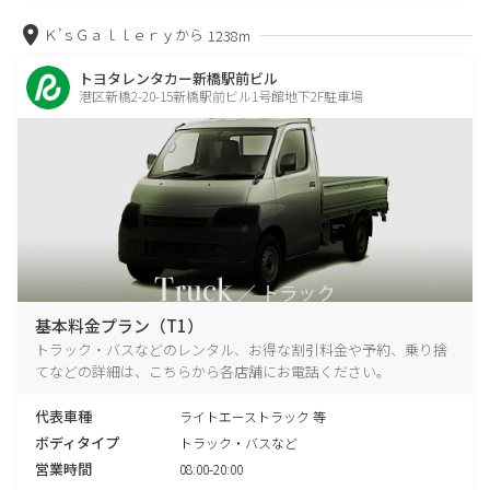
Ｋ’ｓＧａｌｌｅｒｙから
1238m
トヨタレンタカー新橋駅前ビル
港区新橋2-20-15新橋駅前ビル1号館地下2F駐車場
基本料金プラン（T1）
トラック・バスなどのレンタル、お得な割引料金や予約、乗り捨
てなどの詳細は、こちらから各店舗にお電話ください。
代表車種
ライトエーストラック 等
ボディタイプ
トラック・バスなど
営業時間
08:00-20:00