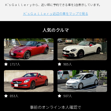
Ｋ’ｓＧａｌｌｅｒｙから、近い順に予約できる車を1台表示しています。
Ｋ’ｓＧａｌｌｅｒｙ近辺の車をマップで見る
人気のクルマ
1717人
985人
853人
507人
事前のオンライン本人確認で