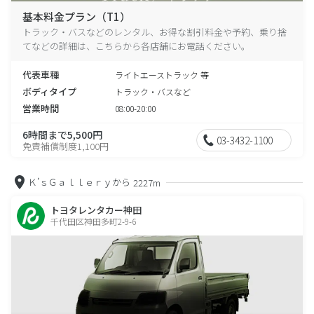
基本料金プラン（T1）
トラック・バスなどのレンタル、お得な割引料金や予約、乗り捨
てなどの詳細は、こちらから各店舗にお電話ください。
代表車種
ライトエーストラック 等
ボディタイプ
トラック・バスなど
営業時間
08:00-20:00
6時間まで5,500円
03-3432-1100
免責補償制度1,100円
Ｋ’ｓＧａｌｌｅｒｙから
2227m
トヨタレンタカー神田
千代田区神田多町2-9-6