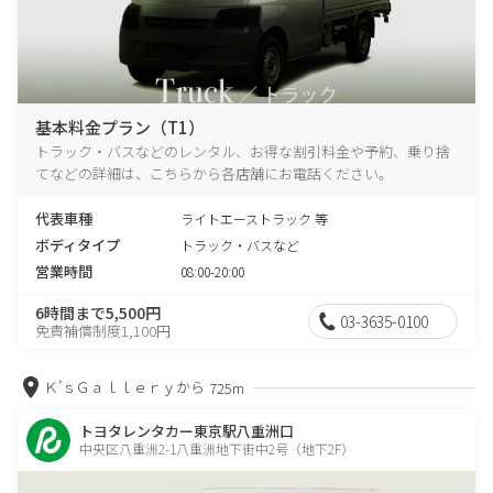
基本料金プラン（T1）
トラック・バスなどのレンタル、お得な割引料金や予約、乗り捨
てなどの詳細は、こちらから各店舗にお電話ください。
代表車種
ライトエーストラック 等
ボディタイプ
トラック・バスなど
営業時間
08:00-20:00
6時間まで5,500円
03-3635-0100
免責補償制度1,100円
Ｋ’ｓＧａｌｌｅｒｙから
725m
トヨタレンタカー東京駅八重洲口
中央区八重洲2-1八重洲地下街中2号（地下2F）