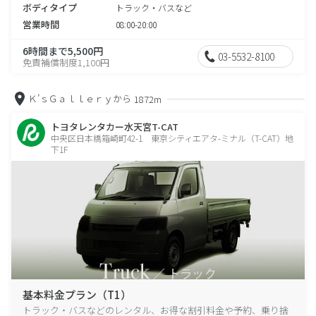
ボディタイプ
トラック・バスなど
営業時間
08:00-20:00
6時間まで5,500円
03-5532-8100
免責補償制度1,100円
Ｋ’ｓＧａｌｌｅｒｙから
1872m
トヨタレンタカー水天宮T-CAT
中央区日本橋箱崎町42-1 東京シティエアタ-ミナル（T-CAT）地
下1F
基本料金プラン（T1）
トラック・バスなどのレンタル、お得な割引料金や予約、乗り捨