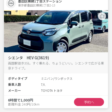
墨田区横網1丁目ステーション
東京都墨田区横網1丁目2-13  
シエンタ HEV G(3619)
両国駅徒歩3分。すぐ乗れる、ちょうどいい。シエンタで広がる東
京ドライブ。
ボディタイプ
ミニバン/ワンボックス
乗車人数
7人
メーカー
TOYOTA トヨタ
6時間で1,000円
予約へ
距離料金 240円/10km