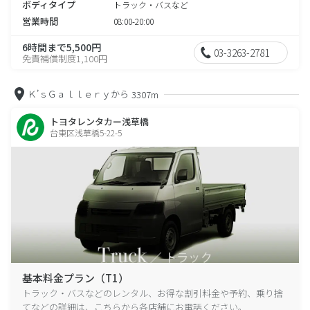
ボディタイプ
トラック・バスなど
営業時間
08:00-20:00
6時間まで5,500円
03-3263-2781
免責補償制度1,100円
Ｋ’ｓＧａｌｌｅｒｙから
3307m
トヨタレンタカー浅草橋
台東区浅草橋5-22-5
基本料金プラン（T1）
トラック・バスなどのレンタル、お得な割引料金や予約、乗り捨
てなどの詳細は、こちらから各店舗にお電話ください。