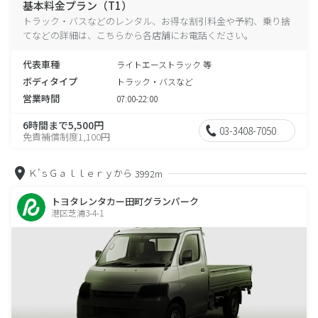
基本料金プラン（T1）
トラック・バスなどのレンタル、お得な割引料金や予約、乗り捨
てなどの詳細は、こちらから各店舗にお電話ください。
代表車種
ライトエーストラック 等
ボディタイプ
トラック・バスなど
営業時間
07:00-22:00
6時間まで5,500円
03-3408-7050
免責補償制度1,100円
Ｋ’ｓＧａｌｌｅｒｙから
3992m
トヨタレンタカー田町グランパーク
港区芝浦3-4-1