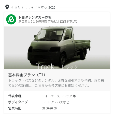
Ｋ’ｓＧａｌｌｅｒｙから
3023m
トヨタレンタカー赤坂
港区赤坂6-1-20国際新赤坂ビル西館地下1階
基本料金プラン（T1）
トラック・バスなどのレンタル、お得な割引料金や予約、乗り捨
てなどの詳細は、こちらから各店舗にお電話ください。
代表車種
ライトエーストラック 等
ボディタイプ
トラック・バスなど
営業時間
08:00-20:00