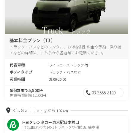
基本料金プラン（T1）
トラック・バスなどのレンタル、お得な割引料金や予約、乗り捨
てなどの詳細は、こちらから各店舗にお電話ください。
代表車種
ライトエーストラック 等
ボディタイプ
トラック・バスなど
営業時間
08:00-20:00
6時間まで5,500円
03-3555-8100
免責補償制度1,100円
Ｋ’ｓＧａｌｌｅｒｙから
1024m
トヨタレンタカー東京駅日本橋口
千代田区丸の内1-8-1トラストタワ-N館B2F駐車場