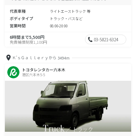
代表車種
ライトエーストラック 等
ボディタイプ
トラック・バスなど
営業時間
08:00-20:00
6時間まで5,500円
03-5821-6324
免責補償制度1,100円
Ｋ’ｓＧａｌｌｅｒｙから
3494m
トヨタレンタカー六本木
港区六本木5-5