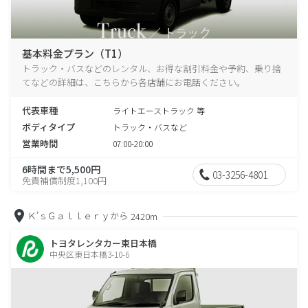
基本料金プラン（T1）
トラック・バスなどのレンタル、お得な割引料金や予約、乗り捨
てなどの詳細は、こちらから各店舗にお電話ください。
代表車種
ライトエーストラック 等
ボディタイプ
トラック・バスなど
営業時間
07:00-20:00
6時間まで5,500円
03-3256-4801
免責補償制度1,100円
Ｋ’ｓＧａｌｌｅｒｙから
2420m
トヨタレンタカー東日本橋
中央区東日本橋3-10-6