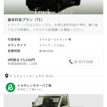
基本料金プラン（T1）
トラック・バスなどのレンタル、お得な割引料金や予約、乗り捨
てなどの詳細は、こちらから各店舗にお電話ください。
代表車種
ライトエーストラック 等
ボディタイプ
トラック・バスなど
営業時間
08:00-20:00
6時間まで5,500円
03-3572-0100
免責補償制度1,100円
Ｋ’ｓＧａｌｌｅｒｙから
757m
トヨタレンタカー八丁堀
中央区八丁堀4-10-2