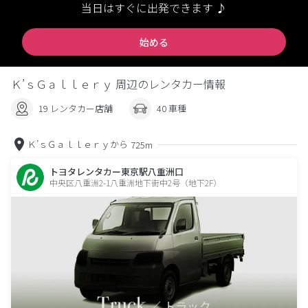
当日はすぐに出発できます ♪
始める
Ｋ’ｓＧａｌｌｅｒｙ 周辺のレンタカー情報
19 レンタカー店舗
40 車種
Ｋ’ｓＧａｌｌｅｒｙから
725m
トヨタレンタカー東京駅八重洲口
中央区八重洲2-1八重洲地下街中2号（地下2F）