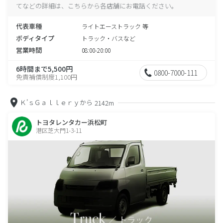
てなどの詳細は、こちらから各店舗にお電話ください。
代表車種
ライトエーストラック 等
ボディタイプ
トラック・バスなど
営業時間
08:00-20:00
6時間まで5,500円
0800-7000-111
免責補償制度1,100円
Ｋ’ｓＧａｌｌｅｒｙから
2142m
トヨタレンタカー浜松町
港区芝大門1-3-11