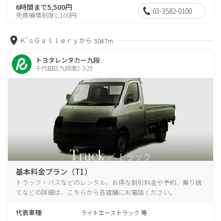
6時間まで5,500円
03-3582-0100
免責補償制度1,100円
Ｋ’ｓＧａｌｌｅｒｙから
3047m
トヨタレンタカー九段
千代田区九段南2-3-29
基本料金プラン（T1）
トラック・バスなどのレンタル、お得な割引料金や予約、乗り捨
てなどの詳細は、こちらから各店舗にお電話ください。
代表車種
ライトエーストラック 等