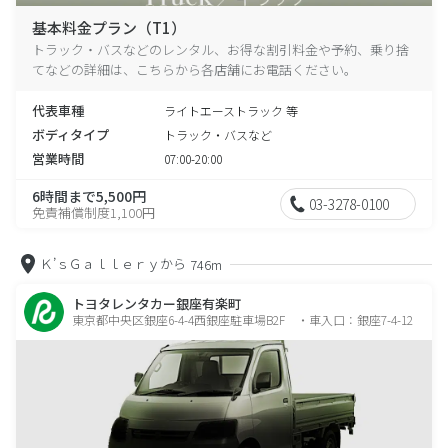
基本料金プラン（T1）
トラック・バスなどのレンタル、お得な割引料金や予約、乗り捨
てなどの詳細は、こちらから各店舗にお電話ください。
代表車種
ライトエーストラック 等
ボディタイプ
トラック・バスなど
営業時間
07:00-20:00
6時間まで5,500円
03-3278-0100
免責補償制度1,100円
Ｋ’ｓＧａｌｌｅｒｙから
746m
トヨタレンタカー銀座有楽町
東京都中央区銀座6-4-4西銀座駐車場B2F ・車入口：銀座7-4-12