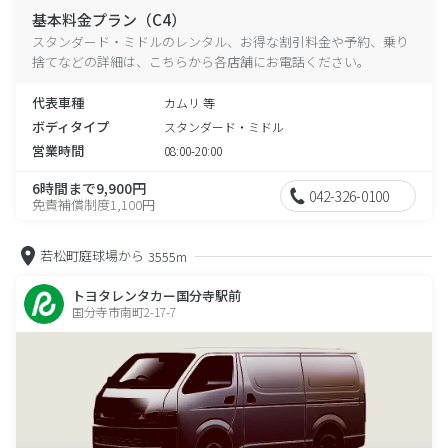
基本料金プラン（C4）
スタンダード・ミドルのレンタル、お得な割引料金や予約、乗り
捨てなどの詳細は、こちらから各店舗にお電話ください。
代表車種
カムリ 等
ボディタイプ
スタンダード・ミドル
営業時間
08:00-20:00
6時間まで9,900円
042-326-0100
免責補償制度1,100円
若松町庭球場から
3555m
トヨタレンタカー国分寺駅前
国分寺市南町2-17-7