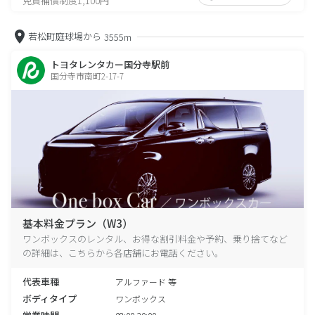
免責補償制度1,100円
若松町庭球場から
3555m
トヨタレンタカー国分寺駅前
国分寺市南町2-17-7
基本料金プラン（W3）
ワンボックスのレンタル、お得な割引料金や予約、乗り捨てなど
の詳細は、こちらから各店舗にお電話ください。
代表車種
アルファード 等
ボディタイプ
ワンボックス