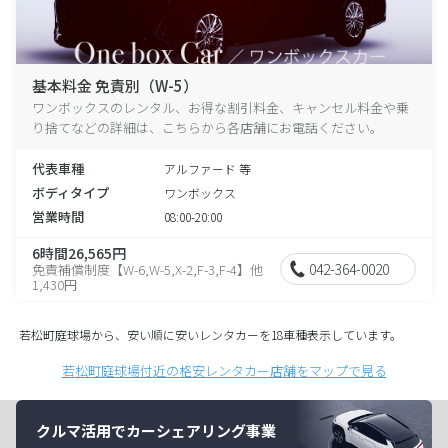
基本料金 免責別（W-5）
ワンボックスのレンタル、お得な割引料金、キャンセル料金や乗
り捨てなどの詳細は、こちらから各店舗にお電話ください。
代表車種
アルファード 等
ボディタイプ
ワンボックス
営業時間
08:00-20:00
6時間26,565円
042-364-0020
免責補償制度【W-6,W-5,X-2,F-3,F-4】他
1,430円
若松町庭球場から、安い順に安いレンタカーを18車種表示しています。
若松町庭球場付近の格安レンタカー店舗をマップで見る
クルマ活用でカーシェアリング事業