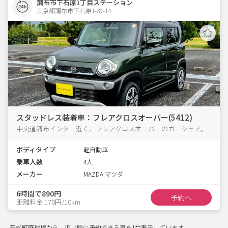
調布市下石原1丁目ステーション
東京都調布市下石原1-39-14  
スタッドレス装着車：フレアクロスオーバー(5412)
中央道調布インター近く、フレアクロスオーバーのカーシェア。
ボディタイプ
軽自動車
乗車人数
4人
メーカー
MAZDA マツダ
6時間で890円
予約へ
距離料金 170円/10km
若松町庭球場から、近い順に予約できる車を1台表示しています。