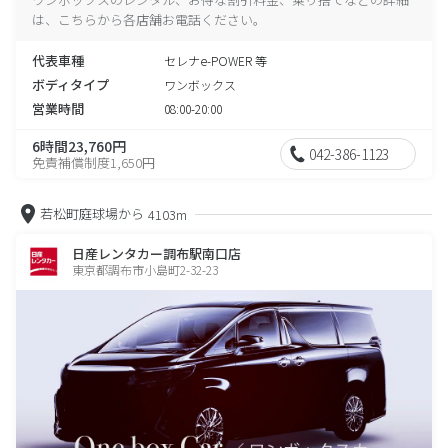
は、こちらから各店舗お電話ください。
代表車種
セレナe-POWER 等
ボディタイプ
ワンボックス
営業時間
08:00-20:00
6時間23,760円
042-386-1123
免責補償制度1,650円
若松町庭球場から
4103m
日産レンタカー調布駅南口店
東京都調布市小島町2-32-23