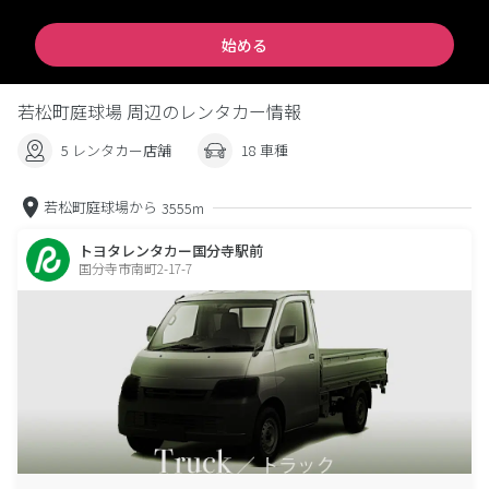
始める
若松町庭球場 周辺のレンタカー情報
5 レンタカー店舗
18 車種
若松町庭球場から
3555m
トヨタレンタカー国分寺駅前
国分寺市南町2-17-7