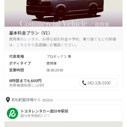
基本料金プラン（V1）
商用車のレンタル、お得な割引料金や予約、乗り捨てなどの詳細
は、こちらから各店舗にお電話ください。
代表車種
プロボックス 等
ボディタイプ
商用車
営業時間
08:00-20:00
6時間まで6,600円
042-326-0100
免責補償制度1,100円
若松町庭球場から
3555m
トヨタレンタカー国分寺駅前
国分寺市南町2-17-7