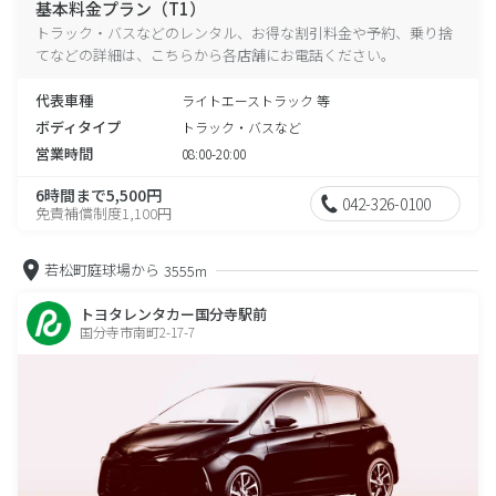
基本料金プラン（T1）
トラック・バスなどのレンタル、お得な割引料金や予約、乗り捨
てなどの詳細は、こちらから各店舗にお電話ください。
代表車種
ライトエーストラック 等
ボディタイプ
トラック・バスなど
営業時間
08:00-20:00
6時間まで5,500円
042-326-0100
免責補償制度1,100円
若松町庭球場から
3555m
トヨタレンタカー国分寺駅前
国分寺市南町2-17-7