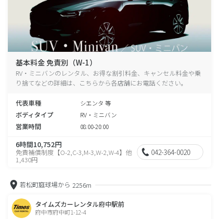
基本料金 免責別（W-1）
RV・ミニバンのレンタル、お得な割引料金、キャンセル料金や乗
り捨てなどの詳細は、こちらから各店舗にお電話ください。
代表車種
シエンタ 等
ボディタイプ
RV・ミニバン
営業時間
08:00-20:00
6時間10,752円
042-364-0020
免責補償制度【O-2,C-3,M-3,W-2,W-4】他
1,430円
若松町庭球場から
2256m
タイムズカーレンタル府中駅前
府中市府中町1-12-4