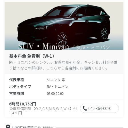
基本料金 免責別（W-1）
RV・ミニバンのレンタル、お得な割引料金、キャンセル料金や乗
り捨てなどの詳細は、こちらから各店舗にお電話ください。
代表車種
シエンタ 等
ボディタイプ
RV・ミニバン
営業時間
08:00-20:00
6時間10,752円
042-364-0020
免責補償制度【O-2,C-3,M-3,W-2,W-4】他
1,430円
若松町庭球場から
3555m