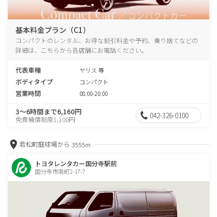
基本料金プラン（C1）
コンパクトのレンタル、お得な割引料金や予約、乗り捨てなどの
詳細は、こちらから各店舗にお電話ください。
代表車種
ヤリス 等
ボディタイプ
コンパクト
営業時間
08:00-20:00
3～6時間まで6,160円
042-326-0100
免責補償制度1,100円
若松町庭球場から
3555m
トヨタレンタカー国分寺駅前
国分寺市南町2-17-7