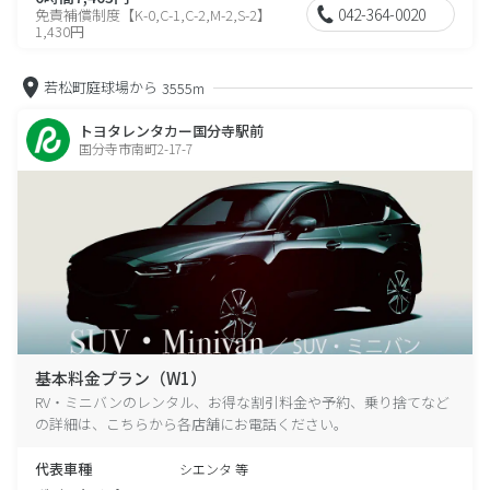
042-364-0020
免責補償制度【K-0,C-1,C-2,M-2,S-2】
1,430円
若松町庭球場から
3555m
トヨタレンタカー国分寺駅前
国分寺市南町2-17-7
基本料金プラン（W1）
RV・ミニバンのレンタル、お得な割引料金や予約、乗り捨てなど
の詳細は、こちらから各店舗にお電話ください。
代表車種
シエンタ 等