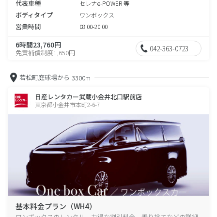
代表車種
セレナe-POWER 等
ボディタイプ
ワンボックス
営業時間
08:00-20:00
6時間23,760円
042-363-0723
免責補償制度1,650円
若松町庭球場から
3300m
日産レンタカー武蔵小金井北口駅前店
東京都小金井市本町2-6-7
基本料金プラン（WH4）
ワンボックスのレンタル、お得な割引料金、乗り捨てなどの詳細