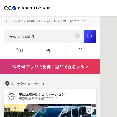
TOP
›
株式会社風童門 周辺の安い レンタカー Rent-a-Car
今日
明日
24時間 アプリで出発・返却できるクルマ
株式会社風童門から
3453m
墨田区横網1丁目ステーション
東京都墨田区横網1丁目2-13  