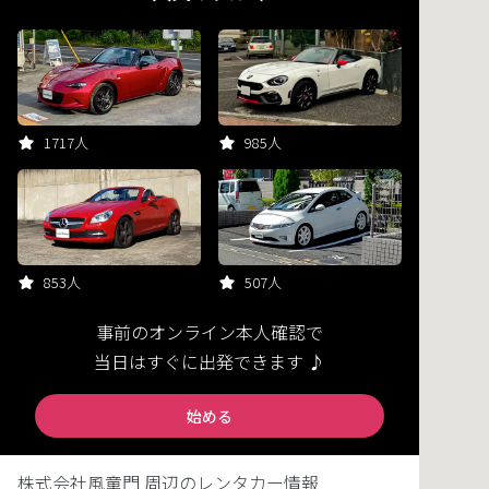
1717人
985人
853人
507人
事前のオンライン本人確認で
当日はすぐに出発できます ♪
始める
株式会社風童門 周辺のレンタカー情報