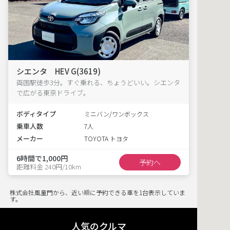
シエンタ HEV G(3619)
両国駅徒歩3分。すぐ乗れる、ちょうどいい。シエンタ
で広がる東京ドライブ。
ボディタイプ
ミニバン/ワンボックス
乗車人数
7人
メーカー
TOYOTA トヨタ
6時間で1,000円
予約へ
距離料金 240円/10km
株式会社風童門から、近い順に予約できる車を1台表示していま
す。
人気のクルマ