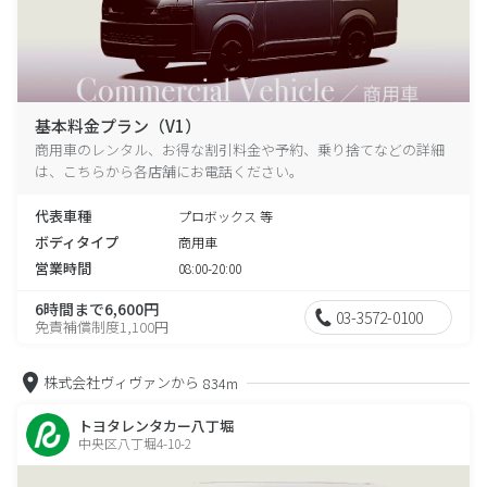
基本料金プラン（V1）
商用車のレンタル、お得な割引料金や予約、乗り捨てなどの詳細
は、こちらから各店舗にお電話ください。
代表車種
プロボックス 等
ボディタイプ
商用車
営業時間
08:00-20:00
6時間まで6,600円
03-3572-0100
免責補償制度1,100円
株式会社ヴィヴァンから
834m
トヨタレンタカー八丁堀
中央区八丁堀4-10-2