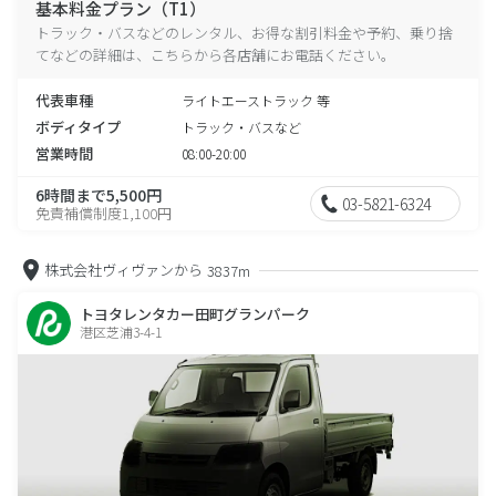
基本料金プラン（T1）
トラック・バスなどのレンタル、お得な割引料金や予約、乗り捨
てなどの詳細は、こちらから各店舗にお電話ください。
代表車種
ライトエーストラック 等
ボディタイプ
トラック・バスなど
営業時間
08:00-20:00
6時間まで5,500円
03-5821-6324
免責補償制度1,100円
株式会社ヴィヴァンから
3837m
トヨタレンタカー田町グランパーク
港区芝浦3-4-1