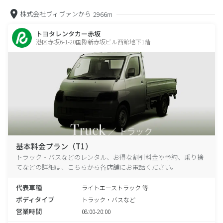
株式会社ヴィヴァンから
2966m
トヨタレンタカー赤坂
港区赤坂6-1-20国際新赤坂ビル西館地下1階
基本料金プラン（T1）
トラック・バスなどのレンタル、お得な割引料金や予約、乗り捨
てなどの詳細は、こちらから各店舗にお電話ください。
代表車種
ライトエーストラック 等
ボディタイプ
トラック・バスなど
営業時間
08:00-20:00