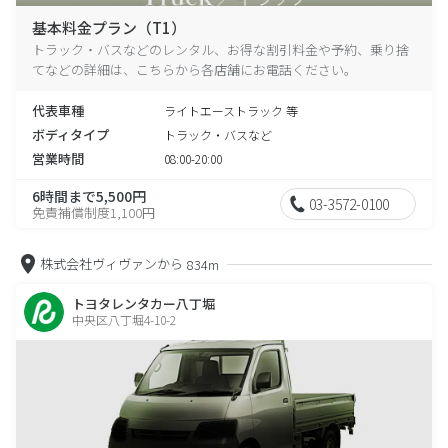
基本料金プラン（T1）
トラック・バスなどのレンタル、お得な割引料金や予約、乗り捨
てなどの詳細は、こちらから各店舗にお電話ください。
代表車種
ライトエーストラック 等
ボディタイプ
トラック・バスなど
営業時間
08:00-20:00
6時間まで5,500円
03-3572-0100
免責補償制度1,100円
株式会社ヴィヴァンから
834m
トヨタレンタカー八丁堀
中央区八丁堀4-10-2