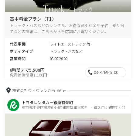
基本料金プラン（T1）
トラック・バスなどのレンタル、お得な割引料金や予約、乗り捨
てなどの詳細は、こちらから各店舗にお電話ください。
代表車種
ライトエーストラック 等
ボディタイプ
トラック・バスなど
営業時間
08:00-20:00
6時間まで5,500円
03-3769-6100
免責補償制度1,100円
株式会社ヴィヴァンから
661m
トヨタレンタカー銀座有楽町
東京都中央区銀座6-4-4西銀座駐車場B2F ・車入口：銀座7-4-12