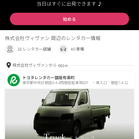
当日はすぐに出発できます ♪
始める
株式会社ヴィヴァン 周辺のレンタカー情報
18 レンタカー店舗
40 車種
株式会社ヴィヴァンから
661m
トヨタレンタカー銀座有楽町
東京都中央区銀座6-4-4西銀座駐車場B2F ・車入口：銀座7-4-12