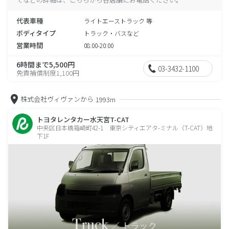
代表車種
ライトエーストラック 等
ボディタイプ
トラック・バスなど
営業時間
08:00-20:00
6時間まで5,500円
03-3432-1100
免責補償制度1,100円
株式会社ヴィヴァンから
1993m
トヨタレンタカー水天宮T-CAT
中央区日本橋箱崎町42-1 東京シティエアタ-ミナル（T-CAT）地
下1F