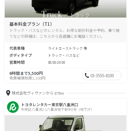
基本料金プラン（T1）
トラック・バスなどのレンタル、お得な割引料金や予約、乗り捨
てなどの詳細は、こちらから各店舗にお電話ください。
代表車種
ライトエーストラック 等
ボディタイプ
トラック・バスなど
営業時間
08:00-20:00
6時間まで5,500円
03-3555-8100
免責補償制度1,100円
株式会社ヴィヴァンから
879m
トヨタレンタカー東京駅八重洲口
中央区八重洲2-1八重洲地下街中2号（地下2F）