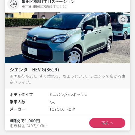
墨田区横網1丁目ステーション
東京都墨田区横網1丁目2-13  
シエンタ HEV G(3619)
両国駅徒歩3分。すぐ乗れる、ちょうどいい。シエンタで広がる東
京ドライブ。
ボディタイプ
ミニバン/ワンボックス
乗車人数
7人
メーカー
TOYOTA トヨタ
6時間で1,000円
予約へ
距離料金 240円/10km