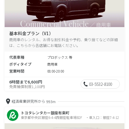
基本料金プラン（V1）
商用車のレンタル、お得な割引料金や予約、乗り捨てなどの詳細
は、こちらから各店舗にお電話ください。
代表車種
プロボックス 等
ボディタイプ
商用車
営業時間
08:00-20:00
6時間まで6,600円
03-5532-8100
免責補償制度1,100円
経済産業研究所から
993m
トヨタレンタカー銀座有楽町
東京都中央区銀座6-4-4西銀座駐車場B2F ・車入口：銀座7-4-12