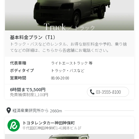
基本料金プラン（T1）
トラック・バスなどのレンタル、お得な割引料金や予約、乗り捨
てなどの詳細は、こちらから各店舗にお電話ください。
代表車種
ライトエーストラック 等
ボディタイプ
トラック・バスなど
営業時間
08:00-20:00
6時間まで5,500円
03-3555-8100
免責補償制度1,100円
経済産業研究所から
2660m
トヨタレンタカー神田神保町
千代田区神田神保町1-41岡本ビル1F