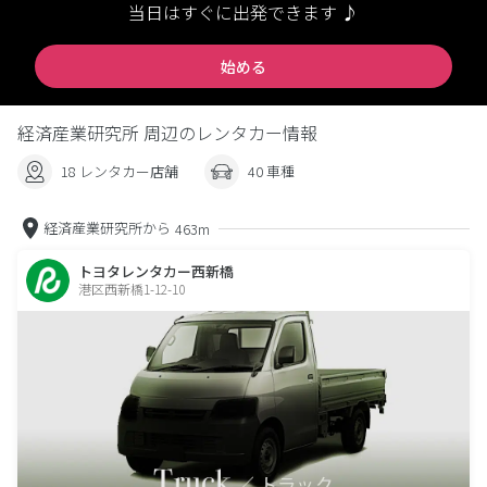
当日はすぐに出発できます ♪
始める
経済産業研究所 周辺のレンタカー情報
18 レンタカー店舗
40 車種
経済産業研究所から
463m
トヨタレンタカー西新橋
港区西新橋1-12-10