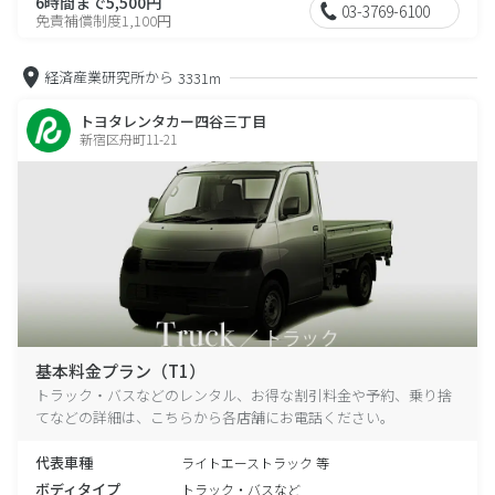
6時間まで5,500円
03-3769-6100
免責補償制度1,100円
経済産業研究所から
3331m
トヨタレンタカー四谷三丁目
新宿区舟町11-21
基本料金プラン（T1）
トラック・バスなどのレンタル、お得な割引料金や予約、乗り捨
てなどの詳細は、こちらから各店舗にお電話ください。
代表車種
ライトエーストラック 等
ボディタイプ
トラック・バスなど