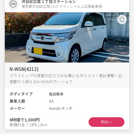
渋谷区広尾１丁目ステーション
東京都渋谷区広尾1-8-5 グランシャルム広尾駐車場 
N-WGN(4212)
クラストップの荷室の広さでお仕事にもオススメ！恵比寿駅・広
尾駅から使えるN-WGNのカーシェア
ボディタイプ
軽自動車
乗車人数
4人
メーカー
Honda ホンダ
6時間で1,000円
予約へ
距離料金 170円/10km