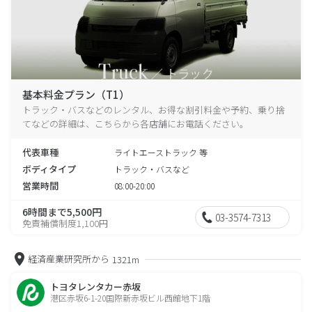
基本料金プラン（T1）
トラック・バスなどのレンタル、お得な割引料金や予約、乗り捨
てなどの詳細は、こちらから各店舗にお電話ください。
代表車種
ライトエーストラック 等
ボディタイプ
トラック・バスなど
営業時間
08:00-20:00
6時間まで5,500円
03-3574-7313
免責補償制度1,100円
経済産業研究所から
1321m
トヨタレンタカー赤坂
港区赤坂6-1-20国際新赤坂ビル西館地下1階