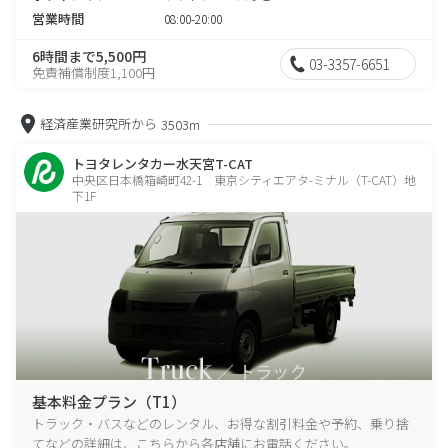
営業時間
08:00-20:00
6時間まで5,500円
03-3357-6651
免責補償制度1,100円
経済産業研究所から
3503m
トヨタレンタカー水天宮T-CAT
中央区日本橋箱崎町42-1 東京シティエアタ-ミナル（T-CAT）地
下1F
基本料金プラン（T1）
トラック・バスなどのレンタル、お得な割引料金や予約、乗り捨
てなどの詳細は、こちらから各店舗にお電話ください。