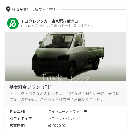
経済産業研究所から
1887m
トヨタレンタカー東京駅八重洲口
中央区八重洲2-1八重洲地下街中2号（地下2F）
基本料金プラン（T1）
トラック・バスなどのレンタル、お得な割引料金や予約、乗り捨
てなどの詳細は、こちらから各店舗にお電話ください。
代表車種
ライトエーストラック 等
ボディタイプ
トラック・バスなど
営業時間
07:00-20:00