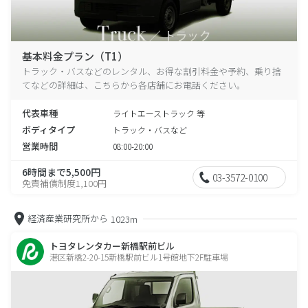
基本料金プラン（T1）
トラック・バスなどのレンタル、お得な割引料金や予約、乗り捨
てなどの詳細は、こちらから各店舗にお電話ください。
代表車種
ライトエーストラック 等
ボディタイプ
トラック・バスなど
営業時間
08:00-20:00
6時間まで5,500円
03-3572-0100
免責補償制度1,100円
経済産業研究所から
1023m
トヨタレンタカー新橋駅前ビル
港区新橋2-20-15新橋駅前ビル1号館地下2F駐車場