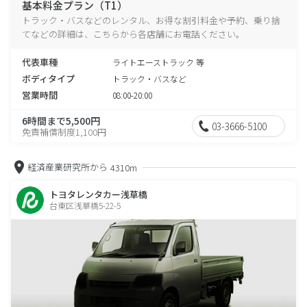
基本料金プラン（T1）
トラック・バスなどのレンタル、お得な割引料金や予約、乗り捨
てなどの詳細は、こちらから各店舗にお電話ください。
代表車種
ライトエーストラック 等
ボディタイプ
トラック・バスなど
営業時間
08:00-20:00
6時間まで5,500円
03-3666-5100
免責補償制度1,100円
経済産業研究所から
4310m
トヨタレンタカー浅草橋
台東区浅草橋5-22-5