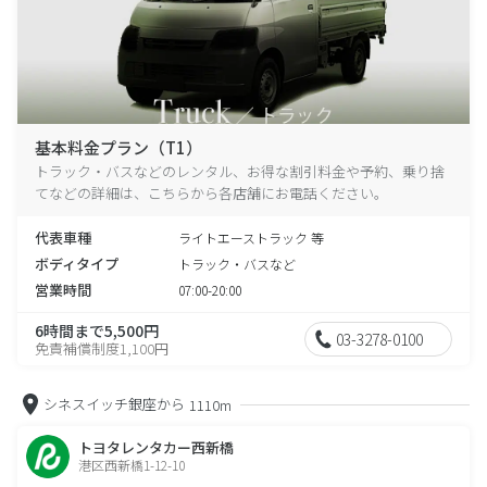
基本料金プラン（T1）
トラック・バスなどのレンタル、お得な割引料金や予約、乗り捨
てなどの詳細は、こちらから各店舗にお電話ください。
代表車種
ライトエーストラック 等
ボディタイプ
トラック・バスなど
営業時間
07:00-20:00
6時間まで5,500円
03-3278-0100
免責補償制度1,100円
シネスイッチ銀座から
1110m
トヨタレンタカー西新橋
港区西新橋1-12-10