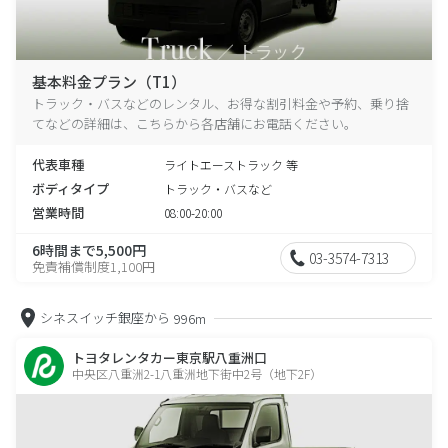
基本料金プラン（T1）
トラック・バスなどのレンタル、お得な割引料金や予約、乗り捨
てなどの詳細は、こちらから各店舗にお電話ください。
代表車種
ライトエーストラック 等
ボディタイプ
トラック・バスなど
営業時間
08:00-20:00
6時間まで5,500円
03-3574-7313
免責補償制度1,100円
シネスイッチ銀座から
996m
トヨタレンタカー東京駅八重洲口
中央区八重洲2-1八重洲地下街中2号（地下2F）