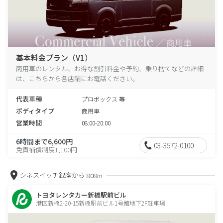
基本料金プラン（V1）
商用車のレンタル、お得な割引料金や予約、乗り捨てなどの詳細
は、こちらから各店舗にお電話ください。
代表車種
プロボックス 等
ボディタイプ
商用車
営業時間
08:00-20:00
6時間まで6,600円
03-3572-0100
免責補償制度1,100円
シネスイッチ銀座から
808m
トヨタレンタカー新橋駅前ビル
港区新橋2-20-15新橋駅前ビル1号館地下2F駐車場