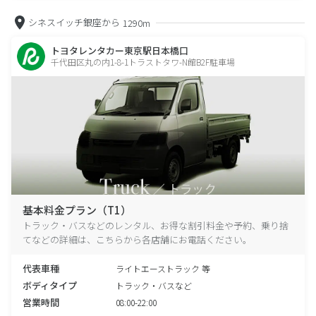
シネスイッチ銀座から
1290m
トヨタレンタカー東京駅日本橋口
千代田区丸の内1-8-1トラストタワ-N館B2F駐車場
基本料金プラン（T1）
トラック・バスなどのレンタル、お得な割引料金や予約、乗り捨
てなどの詳細は、こちらから各店舗にお電話ください。
代表車種
ライトエーストラック 等
ボディタイプ
トラック・バスなど
営業時間
08:00-22:00