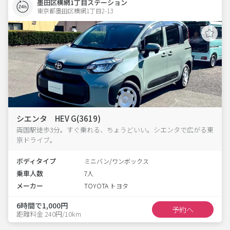
墨田区横網1丁目ステーション
東京都墨田区横網1丁目2-13  
シエンタ HEV G(3619)
両国駅徒歩3分。すぐ乗れる、ちょうどいい。シエンタで広がる東
京ドライブ。
ボディタイプ
ミニバン/ワンボックス
乗車人数
7人
メーカー
TOYOTA トヨタ
6時間で1,000円
予約へ
距離料金 240円/10km