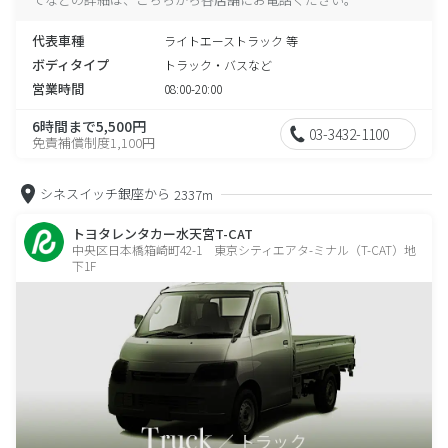
代表車種
ライトエーストラック 等
ボディタイプ
トラック・バスなど
営業時間
08:00-20:00
6時間まで5,500円
03-3432-1100
免責補償制度1,100円
シネスイッチ銀座から
2337m
トヨタレンタカー水天宮T-CAT
中央区日本橋箱崎町42-1 東京シティエアタ-ミナル（T-CAT）地
下1F