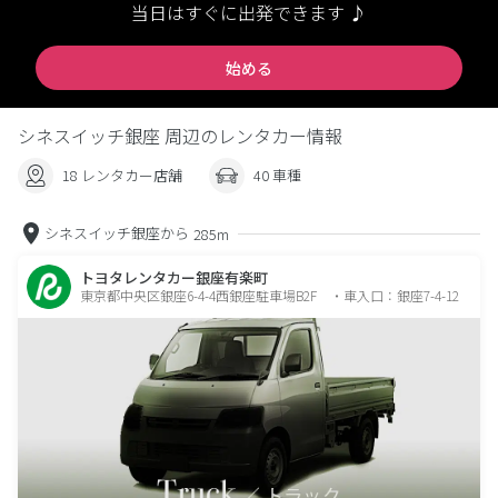
当日はすぐに出発できます ♪
始める
シネスイッチ銀座 周辺のレンタカー情報
18 レンタカー店舗
40 車種
シネスイッチ銀座から
285m
トヨタレンタカー銀座有楽町
東京都中央区銀座6-4-4西銀座駐車場B2F ・車入口：銀座7-4-12