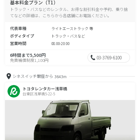
基本料金プラン（T1）
トラック・バスなどのレンタル、お得な割引料金や予約、乗り捨
てなどの詳細は、こちらから各店舗にお電話ください。
代表車種
ライトエーストラック 等
ボディタイプ
トラック・バスなど
営業時間
08:00-20:00
6時間まで5,500円
03-3769-6100
免責補償制度1,100円
シネスイッチ銀座から
3643m
トヨタレンタカー浅草橋
台東区浅草橋5-22-5