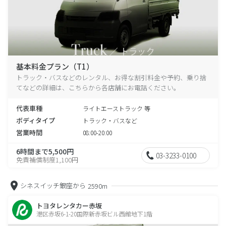
基本料金プラン（T1）
トラック・バスなどのレンタル、お得な割引料金や予約、乗り捨
てなどの詳細は、こちらから各店舗にお電話ください。
代表車種
ライトエーストラック 等
ボディタイプ
トラック・バスなど
営業時間
08:00-20:00
6時間まで5,500円
03-3233-0100
免責補償制度1,100円
シネスイッチ銀座から
2590m
トヨタレンタカー赤坂
港区赤坂6-1-20国際新赤坂ビル西館地下1階