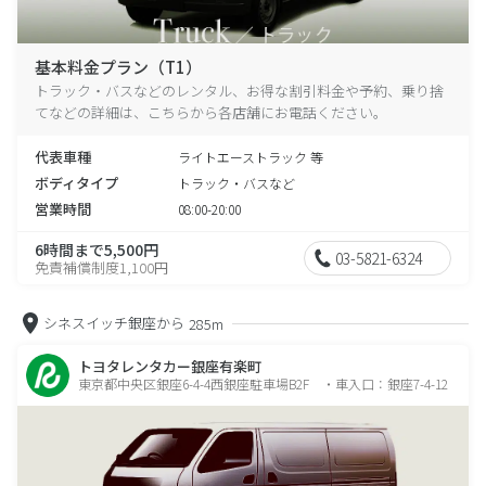
基本料金プラン（T1）
トラック・バスなどのレンタル、お得な割引料金や予約、乗り捨
てなどの詳細は、こちらから各店舗にお電話ください。
代表車種
ライトエーストラック 等
ボディタイプ
トラック・バスなど
営業時間
08:00-20:00
6時間まで5,500円
03-5821-6324
免責補償制度1,100円
シネスイッチ銀座から
285m
トヨタレンタカー銀座有楽町
東京都中央区銀座6-4-4西銀座駐車場B2F ・車入口：銀座7-4-12