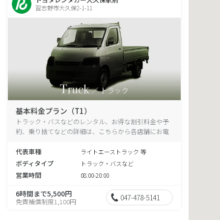
習志野市大久保2-1-11
基本料金プラン（T1）
トラック・バスなどのレンタル、お得な割引料金や予
約、乗り捨てなどの詳細は、こちらから各店舗にお電
話ください。
代表車種
ライトエーストラック 等
ボディタイプ
トラック・バスなど
営業時間
08:00-20:00
6時間まで5,500円
047-478-5141
免責補償制度1,100円