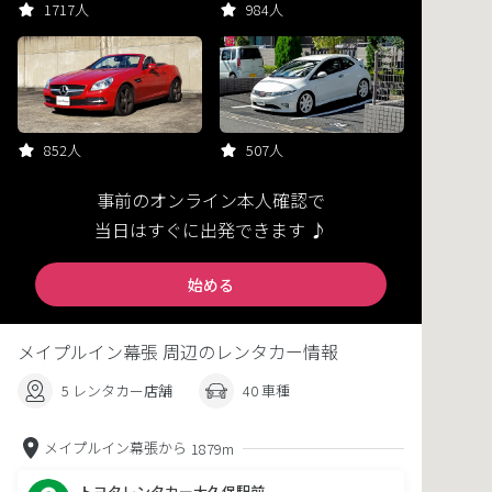
1717人
984人
852人
507人
事前のオンライン本人確認で
当日はすぐに出発できます ♪
始める
メイプルイン幕張 周辺のレンタカー情報
5 レンタカー店舗
40 車種
メイプルイン幕張から
1879m
トヨタレンタカー大久保駅前