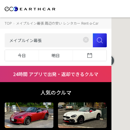
TOP
›
メイプルイン幕張 周辺の安い レンタカー Rent-a-Car
今日
明日
24時間 アプリで出発・返却できるクルマ
人気のクルマ