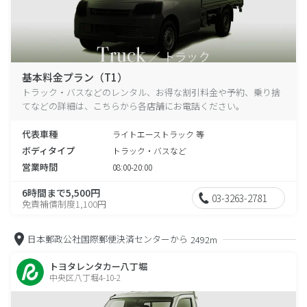
基本料金プラン（T1）
トラック・バスなどのレンタル、お得な割引料金や予約、乗り捨
てなどの詳細は、こちらから各店舗にお電話ください。
代表車種
ライトエーストラック 等
ボディタイプ
トラック・バスなど
営業時間
08:00-20:00
6時間まで5,500円
03-3263-2781
免責補償制度1,100円
日本郵政公社国際郵便決済センターから
2492m
トヨタレンタカー八丁堀
中央区八丁堀4-10-2