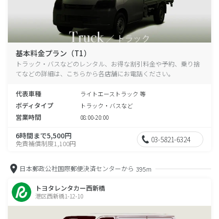
基本料金プラン（T1）
トラック・バスなどのレンタル、お得な割引料金や予約、乗り捨
てなどの詳細は、こちらから各店舗にお電話ください。
代表車種
ライトエーストラック 等
ボディタイプ
トラック・バスなど
営業時間
08:00-20:00
6時間まで5,500円
03-5821-6324
免責補償制度1,100円
日本郵政公社国際郵便決済センターから
395m
トヨタレンタカー西新橋
港区西新橋1-12-10