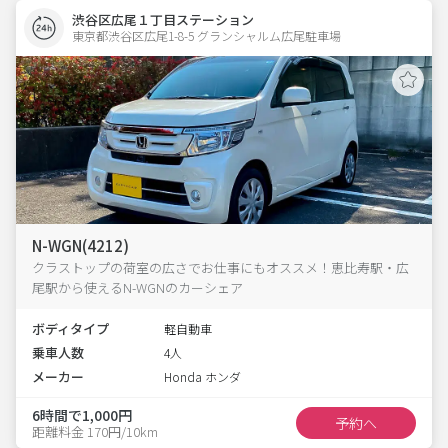
渋谷区広尾１丁目ステーション
東京都渋谷区広尾1-8-5 グランシャルム広尾駐車場 
N-WGN(4212)
クラストップの荷室の広さでお仕事にもオススメ！恵比寿駅・広
尾駅から使えるN-WGNのカーシェア
ボディタイプ
軽自動車
乗車人数
4人
メーカー
Honda ホンダ
6時間で1,000円
予約へ
距離料金 170円/10km