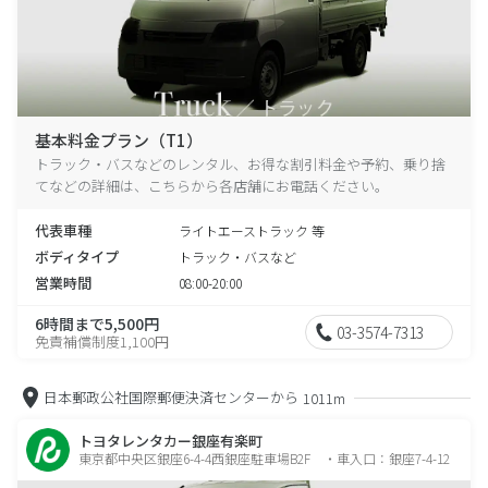
基本料金プラン（T1）
トラック・バスなどのレンタル、お得な割引料金や予約、乗り捨
てなどの詳細は、こちらから各店舗にお電話ください。
代表車種
ライトエーストラック 等
ボディタイプ
トラック・バスなど
営業時間
08:00-20:00
6時間まで5,500円
03-3574-7313
免責補償制度1,100円
日本郵政公社国際郵便決済センターから
1011m
トヨタレンタカー銀座有楽町
東京都中央区銀座6-4-4西銀座駐車場B2F ・車入口：銀座7-4-12