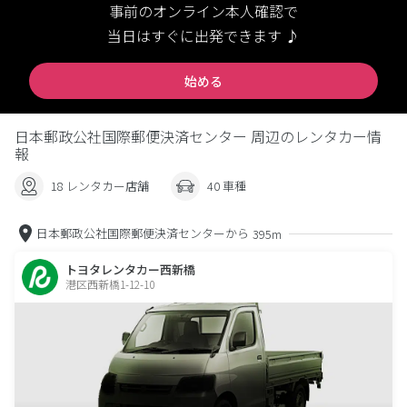
事前のオンライン本人確認で
当日はすぐに出発できます ♪
始める
日本郵政公社国際郵便決済センター 周辺のレンタカー情
報
18 レンタカー店舗
40 車種
日本郵政公社国際郵便決済センターから
395m
トヨタレンタカー西新橋
港区西新橋1-12-10