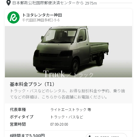
日本郵政公社国際郵便決済センターから
2975m
トヨタレンタカー神田
千代田区神田多町2-9-6
基本料金プラン（T1）
トラック・バスなどのレンタル、お得な割引料金や予約、乗り捨
てなどの詳細は、こちらから各店舗にお電話ください。
代表車種
ライトエーストラック 等
ボディタイプ
トラック・バスなど
営業時間
07:00-20:00
6時間まで5,500円