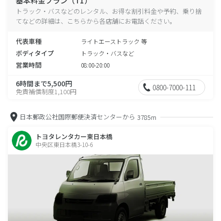
基本料金プラン（T1）
トラック・バスなどのレンタル、お得な割引料金や予約、乗り捨
てなどの詳細は、こちらから各店舗にお電話ください。
代表車種
ライトエーストラック 等
ボディタイプ
トラック・バスなど
営業時間
08:00-20:00
6時間まで5,500円
0800-7000-111
免責補償制度1,100円
日本郵政公社国際郵便決済センターから
3785m
トヨタレンタカー東日本橋
中央区東日本橋3-10-6