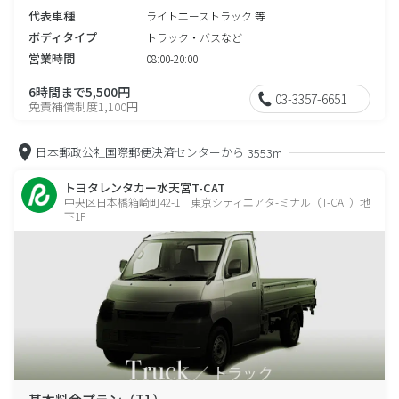
代表車種
ライトエーストラック 等
ボディタイプ
トラック・バスなど
営業時間
08:00-20:00
6時間まで5,500円
03-3357-6651
免責補償制度1,100円
日本郵政公社国際郵便決済センターから
3553m
トヨタレンタカー水天宮T-CAT
中央区日本橋箱崎町42-1 東京シティエアタ-ミナル（T-CAT）地
下1F