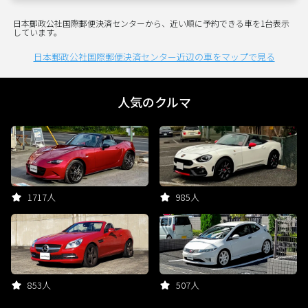
日本郵政公社国際郵便決済センターから、近い順に予約できる車を1台表示
しています。
日本郵政公社国際郵便決済センター近辺の車をマップで見る
人気のクルマ
1717人
985人
853人
507人