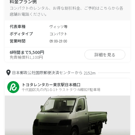
料金プラン例
コンパクトのレンタル、お得な割引料金、ご予約はこちらから各
店舗お電話ください。
代表車種
ヴィッツ等
ボディタイプ
コンパクト
営業時間
09:00-19:00
6時間まで5,500円
詳細を見る
免責補償料1,100円
日本郵政公社国際郵便決済センターから
2152m
トヨタレンタカー東京駅日本橋口
千代田区丸の内1-8-1トラストタワ-N館B2F駐車場