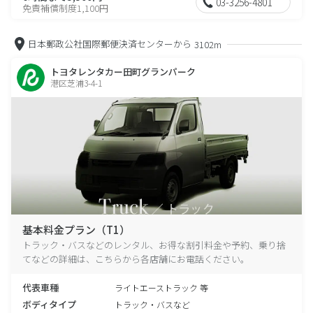
03-3256-4801
免責補償制度1,100円
日本郵政公社国際郵便決済センターから
3102m
トヨタレンタカー田町グランパーク
港区芝浦3-4-1
基本料金プラン（T1）
トラック・バスなどのレンタル、お得な割引料金や予約、乗り捨
てなどの詳細は、こちらから各店舗にお電話ください。
代表車種
ライトエーストラック 等
ボディタイプ
トラック・バスなど