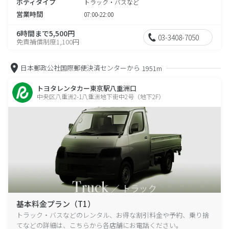
ボディタイプ
トラック・バスなど
営業時間
07:00-22:00
6時間まで5,500円
03-3408-7050
免責補償制度1,100円
日本郵政公社国際郵便決済センターから
1951m
トヨタレンタカー東京駅八重洲口
中央区八重洲2-1八重洲地下街中2号（地下2F）
基本料金プラン（T1）
トラック・バスなどのレンタル、お得な割引料金や予約、乗り捨
てなどの詳細は、こちらから各店舗にお電話ください。