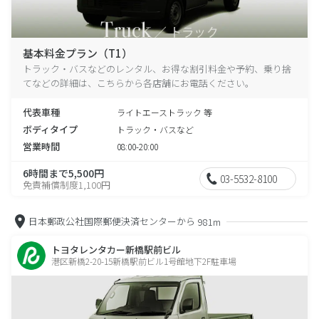
基本料金プラン（T1）
トラック・バスなどのレンタル、お得な割引料金や予約、乗り捨
てなどの詳細は、こちらから各店舗にお電話ください。
代表車種
ライトエーストラック 等
ボディタイプ
トラック・バスなど
営業時間
08:00-20:00
6時間まで5,500円
03-5532-8100
免責補償制度1,100円
日本郵政公社国際郵便決済センターから
981m
トヨタレンタカー新橋駅前ビル
港区新橋2-20-15新橋駅前ビル1号館地下2F駐車場