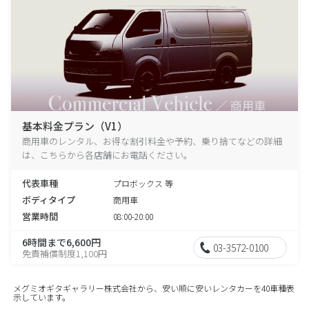
基本料金プラン（V1）
商用車のレンタル、お得な割引料金や予約、乗り捨てなどの詳細
は、こちらから各店舗にお電話ください。
代表車種
プロボックス 等
ボディタイプ
商用車
営業時間
08:00-20:00
6時間まで6,600円
03-3572-0100
免責補償制度1,100円
メグミオギタギャラリー株式会社から、安い順に安いレンタカーを40車種表
示しています。