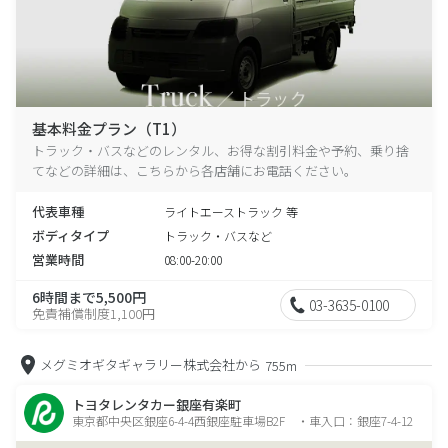
基本料金プラン（T1）
トラック・バスなどのレンタル、お得な割引料金や予約、乗り捨
てなどの詳細は、こちらから各店舗にお電話ください。
代表車種
ライトエーストラック 等
ボディタイプ
トラック・バスなど
営業時間
08:00-20:00
6時間まで5,500円
03-3635-0100
免責補償制度1,100円
メグミオギタギャラリー株式会社から
755m
トヨタレンタカー銀座有楽町
東京都中央区銀座6-4-4西銀座駐車場B2F ・車入口：銀座7-4-12