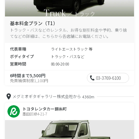
基本料金プラン（T1）
トラック・バスなどのレンタル、お得な割引料金や予約、乗り捨
てなどの詳細は、こちらから各店舗にお電話ください。
代表車種
ライトエーストラック 等
ボディタイプ
トラック・バスなど
営業時間
08:00-20:00
6時間まで5,500円
03-3769-6100
免責補償制度1,100円
メグミオギタギャラリー株式会社から
4360m
トヨタレンタカー錦糸町
墨田区緑4-21-7