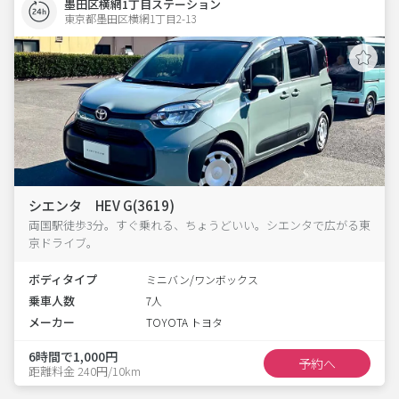
墨田区横網1丁目ステーション
東京都墨田区横網1丁目2-13  
シエンタ HEV G(3619)
両国駅徒歩3分。すぐ乗れる、ちょうどいい。シエンタで広がる東
京ドライブ。
ボディタイプ
ミニバン/ワンボックス
乗車人数
7人
メーカー
TOYOTA トヨタ
6時間で1,000円
予約へ
距離料金 240円/10km