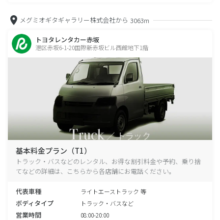
メグミオギタギャラリー株式会社から
3063m
トヨタレンタカー赤坂
港区赤坂6-1-20国際新赤坂ビル西館地下1階
基本料金プラン（T1）
トラック・バスなどのレンタル、お得な割引料金や予約、乗り捨
てなどの詳細は、こちらから各店舗にお電話ください。
代表車種
ライトエーストラック 等
ボディタイプ
トラック・バスなど
営業時間
08:00-20:00