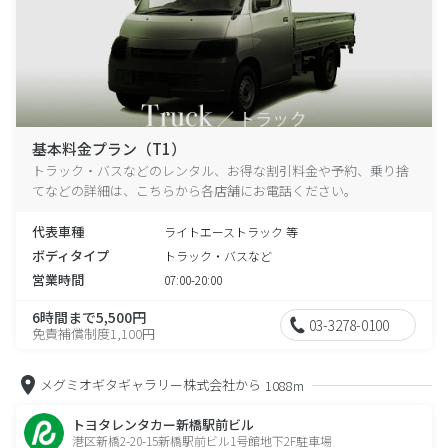
基本料金プラン（T1）
トラック・バスなどのレンタル、お得な割引料金や予約、乗り捨
てなどの詳細は、こちらから各店舗にお電話ください。
代表車種
ライトエーストラック 等
ボディタイプ
トラック・バスなど
営業時間
07:00-20:00
6時間まで5,500円
03-3278-0100
免責補償制度1,100円
メグミオギタギャラリー株式会社から
1088m
トヨタレンタカー新橋駅前ビル
港区新橋2-20-15新橋駅前ビル1号館地下2F駐車場