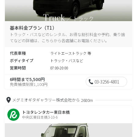
基本料金プラン（T1）
トラック・バスなどのレンタル、お得な割引料金や予約、乗り捨
てなどの詳細は、こちらから各店舗にお電話ください。
代表車種
ライトエーストラック 等
ボディタイプ
トラック・バスなど
営業時間
07:00-20:00
6時間まで5,500円
03-3256-4801
免責補償制度1,100円
メグミオギタギャラリー株式会社から
2680m
トヨタレンタカー東日本橋
中央区東日本橋3-10-6