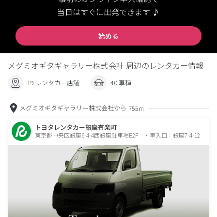
当日はすぐに出発できます ♪
始める
メグミオギタギャラリー株式会社 周辺のレンタカー情報
19 レンタカー店舗
40 車種
メグミオギタギャラリー株式会社から
755m
トヨタレンタカー銀座有楽町
東京都中央区銀座6-4-4西銀座駐車場B2F ・車入口：銀座7-4-12