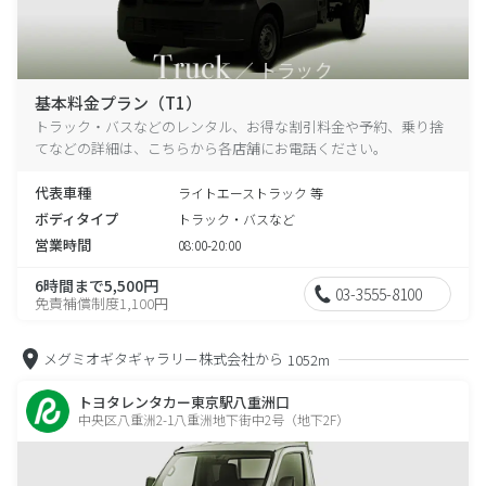
基本料金プラン（T1）
トラック・バスなどのレンタル、お得な割引料金や予約、乗り捨
てなどの詳細は、こちらから各店舗にお電話ください。
代表車種
ライトエーストラック 等
ボディタイプ
トラック・バスなど
営業時間
08:00-20:00
6時間まで5,500円
03-3555-8100
免責補償制度1,100円
メグミオギタギャラリー株式会社から
1052m
トヨタレンタカー東京駅八重洲口
中央区八重洲2-1八重洲地下街中2号（地下2F）