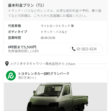
基本料金プラン（T1）
トラック・バスなどのレンタル、お得な割引料金や予約、乗り捨
てなどの詳細は、こちらから各店舗にお電話ください。
代表車種
ライトエーストラック 等
ボディタイプ
トラック・バスなど
営業時間
08:00-20:00
6時間まで5,500円
03-5821-6324
免責補償制度1,100円
メグミオギタギャラリー株式会社から
3754m
トヨタレンタカー田町グランパーク
港区芝浦3-4-1