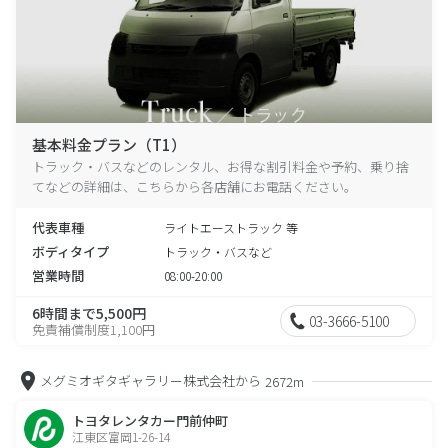
基本料金プラン（T1）
トラック・バスなどのレンタル、お得な割引料金や予約、乗り捨
てなどの詳細は、こちらから各店舗にお電話ください。
代表車種
ライトエーストラック 等
ボディタイプ
トラック・バスなど
営業時間
08:00-20:00
6時間まで5,500円
03-3666-5100
免責補償制度1,100円
メグミオギタギャラリー株式会社から
2672m
トヨタレンタカー門前仲町
江東区富岡1-26-14