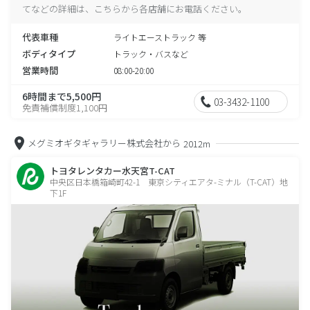
てなどの詳細は、こちらから各店舗にお電話ください。
代表車種
ライトエーストラック 等
ボディタイプ
トラック・バスなど
営業時間
08:00-20:00
6時間まで5,500円
03-3432-1100
免責補償制度1,100円
メグミオギタギャラリー株式会社から
2012m
トヨタレンタカー水天宮T-CAT
中央区日本橋箱崎町42-1 東京シティエアタ-ミナル（T-CAT）地
下1F