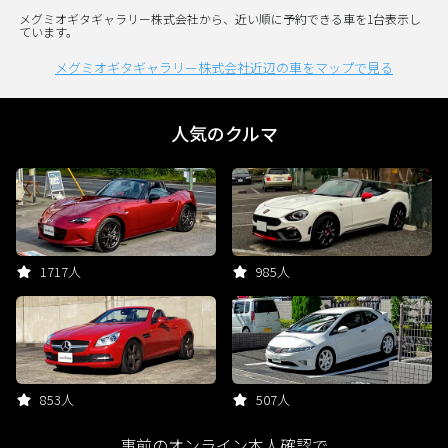
メグミオギタギャラリー株式会社から、近い順に予約できる車を1台表示し
ています。
メグミオギタギャラリー株式会社近辺の車をマップで見る
人気のクルマ
1717人
985人
853人
507人
事前のオンライン本人確認で