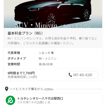
基本料金プラン（W1）
RV・ミニバンのレンタル、お得な割引料金や予約、乗り捨てなど
の詳細は、こちらから各店舗にお電話ください。
代表車種
シエンタ 等
ボディタイプ
RV・ミニバン
営業時間
08:00-20:00
6時間まで7,700円
047-481-6100
免責補償制度1,100円
ハイビスカス千葉北から
4299m
トヨタレンタカー八千代台駅西口
八千代市八千代台西1-1-38