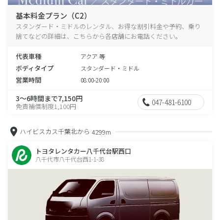
基本料金プラン（C2）
スタンダード・ミドルのレンタル、お得な割引料金や予約、乗り
捨てなどの詳細は、こちらから各店舗にお電話ください。
代表車種
アクア 等
ボディタイプ
スタンダード・ミドル
営業時間
08:00-20:00
3～6時間まで7,150円
047-481-6100
免責補償制度1,100円
ハイビスカス千葉北から
4299m
トヨタレンタカー八千代台駅西口
八千代市八千代台西1-1-38