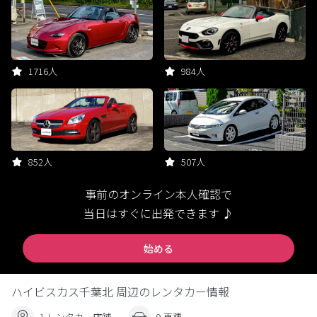
1716人
984人
852人
507人
事前のオンライン本人確認で
当日はすぐに出発できます ♪
始める
ハイビスカス千葉北 周辺のレンタカー情報
1 レンタカー店舗
9 車種