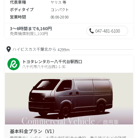
代表車種
ヤリス 等
ボディタイプ
コンパクト
営業時間
08:00-20:00
3～6時間まで6,160円
047-481-6100
免責補償制度1,100円
ハイビスカス千葉北から
4299m
トヨタレンタカー八千代台駅西口
八千代市八千代台西1-1-38
基本料金プラン（V1）
商用車のレンタル、お得な割引料金や予約、乗り捨てなどの詳細