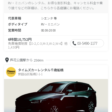
RV・ミニバンのレンタル、お得な割引料金、キャンセル料金や乗
り捨てなどの詳細は、こちらから各店舗にお電話ください。
代表車種
シエンタ 等
ボディタイプ
RV・ミニバン
営業時間
08:00-20:00
6時間10,752円
03-5490-1177
免責補償制度【O-2,C-3,M-3,W-2,W-4】他
1,430円
芦花公園駅から
2564m
タイムズカーレンタル千歳船橋
世田谷区船橋2-1-1