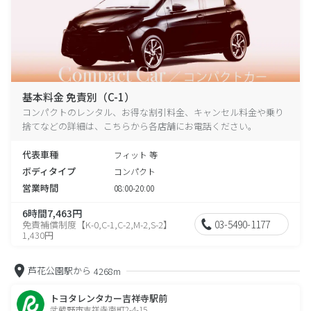
基本料金 免責別（C-1）
コンパクトのレンタル、お得な割引料金、キャンセル料金や乗り
捨てなどの詳細は、こちらから各店舗にお電話ください。
代表車種
フィット 等
ボディタイプ
コンパクト
営業時間
08:00-20:00
6時間7,463円
03-5490-1177
免責補償制度【K-0,C-1,C-2,M-2,S-2】
1,430円
芦花公園駅から
4268m
トヨタレンタカー吉祥寺駅前
武蔵野市吉祥寺南町2-4-15