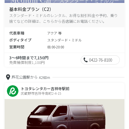
基本料金プラン（C2）
スタンダード・ミドルのレンタル、お得な割引料金や予約、乗り
捨てなどの詳細は、こちらから各店舗にお電話ください。
代表車種
アクア 等
ボディタイプ
スタンダード・ミドル
営業時間
08:00-20:00
3～6時間まで7,150円
0422-76-8100
免責補償制度1,100円
芦花公園駅から
4268m
トヨタレンタカー吉祥寺駅前
武蔵野市吉祥寺南町2-4-15