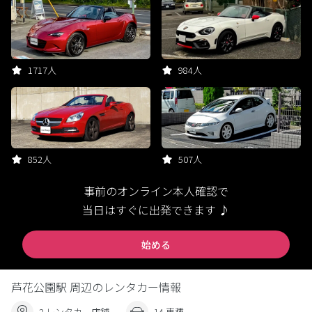
1717人
984人
852人
507人
事前のオンライン本人確認で
当日はすぐに出発できます ♪
始める
芦花公園駅 周辺のレンタカー情報
2 レンタカー店舗
14 車種