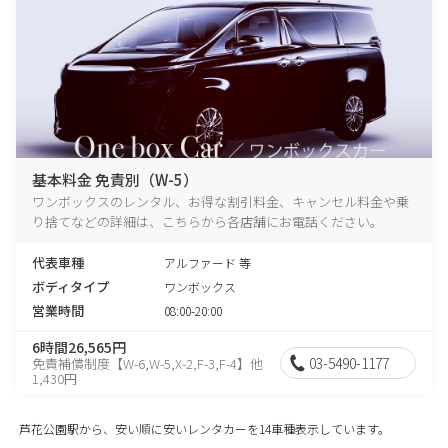
基本料金 免責別（W-5）
ワンボックスのレンタル、お得な割引料金、キャンセル料金や乗
り捨てなどの詳細は、こちらから各店舗にお電話ください。
代表車種
アルファード 等
ボディタイプ
ワンボックス
営業時間
08:00-20:00
6時間26,565円
03-5490-1177
免責補償制度【W-6,W-5,X-2,F-3,F-4】他
1,430円
芦花公園駅から、安い順に安いレンタカーを14車種表示しています。