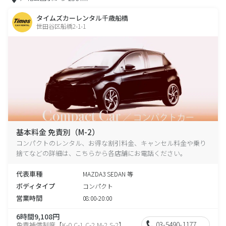
タイムズカーレンタル千歳船橋
世田谷区船橋2-1-1
基本料金 免責別（M-2）
コンパクトのレンタル、お得な割引料金、キャンセル料金や乗り
捨てなどの詳細は、こちらから各店舗にお電話ください。
代表車種
MAZDA3 SEDAN 等
ボディタイプ
コンパクト
営業時間
08:00-20:00
6時間9,108円
03-5490-1177
免責補償制度【K-0,C-1,C-2,M-2,S-2】