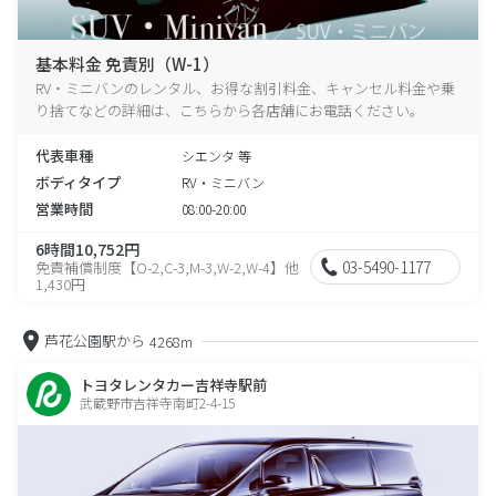
基本料金 免責別（W-1）
RV・ミニバンのレンタル、お得な割引料金、キャンセル料金や乗
り捨てなどの詳細は、こちらから各店舗にお電話ください。
代表車種
シエンタ 等
ボディタイプ
RV・ミニバン
営業時間
08:00-20:00
6時間10,752円
03-5490-1177
免責補償制度【O-2,C-3,M-3,W-2,W-4】他
1,430円
芦花公園駅から
4268m
トヨタレンタカー吉祥寺駅前
武蔵野市吉祥寺南町2-4-15