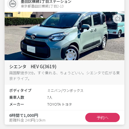
墨田区横網1丁目ステーション
東京都墨田区横網1丁目2-13  
シエンタ HEV G(3619)
両国駅徒歩3分。すぐ乗れる、ちょうどいい。シエンタで広がる東
京ドライブ。
ボディタイプ
ミニバン/ワンボックス
乗車人数
7人
メーカー
TOYOTA トヨタ
6時間で1,000円
予約へ
距離料金 240円/10km