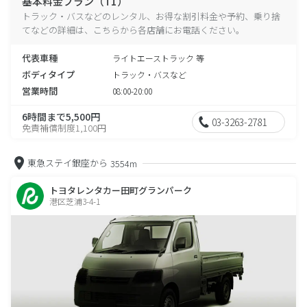
基本料金プラン（T1）
トラック・バスなどのレンタル、お得な割引料金や予約、乗り捨
てなどの詳細は、こちらから各店舗にお電話ください。
代表車種
ライトエーストラック 等
ボディタイプ
トラック・バスなど
営業時間
08:00-20:00
6時間まで5,500円
03-3263-2781
免責補償制度1,100円
東急ステイ銀座から
3554m
トヨタレンタカー田町グランパーク
港区芝浦3-4-1