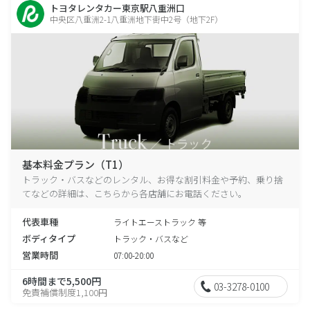
トヨタレンタカー東京駅八重洲口
中央区八重洲2-1八重洲地下街中2号（地下2F）
基本料金プラン（T1）
トラック・バスなどのレンタル、お得な割引料金や予約、乗り捨
てなどの詳細は、こちらから各店舗にお電話ください。
代表車種
ライトエーストラック 等
ボディタイプ
トラック・バスなど
営業時間
07:00-20:00
6時間まで5,500円
03-3278-0100
免責補償制度1,100円