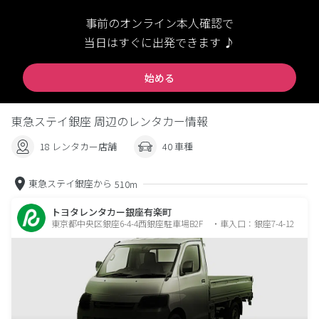
事前のオンライン本人確認で
当日はすぐに出発できます ♪
始める
東急ステイ銀座 周辺のレンタカー情報
18 レンタカー店舗
40 車種
東急ステイ銀座から
510m
トヨタレンタカー銀座有楽町
東京都中央区銀座6-4-4西銀座駐車場B2F ・車入口：銀座7-4-12