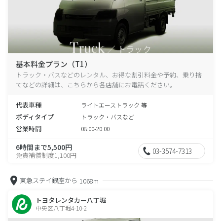
基本料金プラン（T1）
トラック・バスなどのレンタル、お得な割引料金や予約、乗り捨
てなどの詳細は、こちらから各店舗にお電話ください。
代表車種
ライトエーストラック 等
ボディタイプ
トラック・バスなど
営業時間
08:00-20:00
6時間まで5,500円
03-3574-7313
免責補償制度1,100円
東急ステイ銀座から
1068m
トヨタレンタカー八丁堀
中央区八丁堀4-10-2