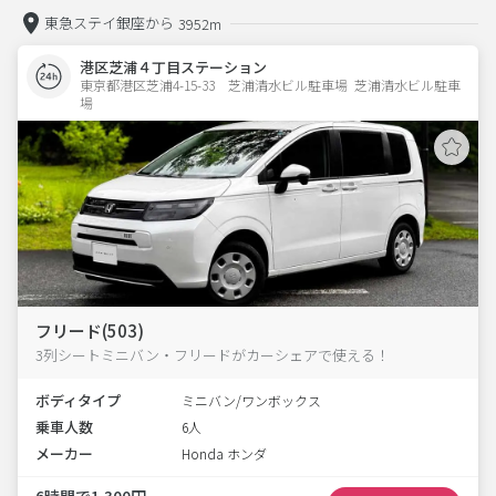
東急ステイ銀座から
3952m
港区芝浦４丁目ステーション
東京都港区芝浦4-15-33　芝浦清水ビル駐車場  芝浦清水ビル駐車
場
フリード(503)
3列シートミニバン・フリードがカーシェアで使える！
ボディタイプ
ミニバン/ワンボックス
乗車人数
6人
メーカー
Honda ホンダ
6時間で1,300円