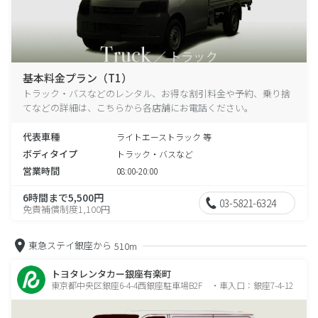
基本料金プラン（T1）
トラック・バスなどのレンタル、お得な割引料金や予約、乗り捨
てなどの詳細は、こちらから各店舗にお電話ください。
代表車種
ライトエーストラック 等
ボディタイプ
トラック・バスなど
営業時間
08:00-20:00
6時間まで5,500円
03-5821-6324
免責補償制度1,100円
東急ステイ銀座から
510m
トヨタレンタカー銀座有楽町
東京都中央区銀座6-4-4西銀座駐車場B2F ・車入口：銀座7-4-12