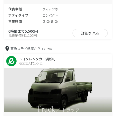
代表車種
ヴィッツ等
ボディタイプ
コンパクト
営業時間
09:00-19:00
6時間まで5,500円
詳細を見る
免責補償料1,100円
東急ステイ銀座から
1712m
トヨタレンタカー浜松町
港区芝大門1-3-11