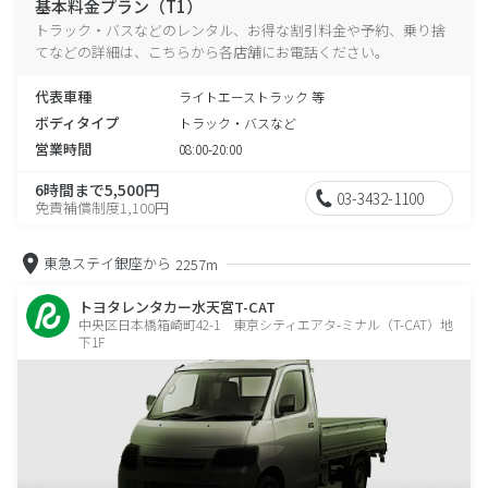
基本料金プラン（T1）
トラック・バスなどのレンタル、お得な割引料金や予約、乗り捨
てなどの詳細は、こちらから各店舗にお電話ください。
代表車種
ライトエーストラック 等
ボディタイプ
トラック・バスなど
営業時間
08:00-20:00
6時間まで5,500円
03-3432-1100
免責補償制度1,100円
東急ステイ銀座から
2257m
トヨタレンタカー水天宮T-CAT
中央区日本橋箱崎町42-1 東京シティエアタ-ミナル（T-CAT）地
下1F