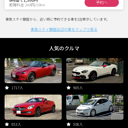
予約へ
距離料金 240円/10km
東急ステイ銀座から、近い順に予約できる車を2台表示しています。
東急ステイ銀座近辺の車をマップで見る
人気のクルマ
1717人
985人
853人
508人