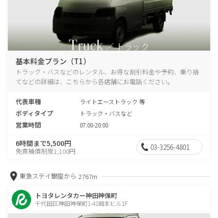
基本料金プラン（T1）
トラック・バスなどのレンタル、お得な割引料金や予約、乗り捨
てなどの詳細は、こちらから各店舗にお電話ください。
代表車種
ライトエーストラック 等
ボディタイプ
トラック・バスなど
営業時間
07:00-20:00
6時間まで5,500円
03-3256-4801
免責補償制度1,100円
東急ステイ銀座から
2767m
トヨタレンタカー神田神保町
千代田区神田神保町1-41岡本ビル1F