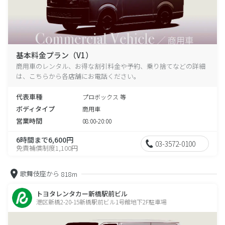
基本料金プラン（V1）
商用車のレンタル、お得な割引料金や予約、乗り捨てなどの詳細
は、こちらから各店舗にお電話ください。
代表車種
プロボックス 等
ボディタイプ
商用車
営業時間
08:00-20:00
6時間まで6,600円
03-3572-0100
免責補償制度1,100円
歌舞伎座から
818m
トヨタレンタカー新橋駅前ビル
港区新橋2-20-15新橋駅前ビル1号館地下2F駐車場