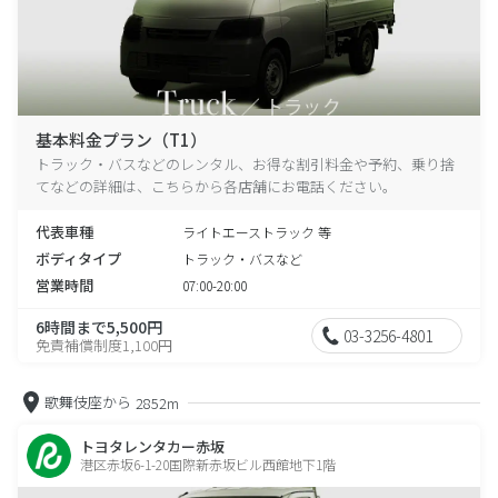
基本料金プラン（T1）
トラック・バスなどのレンタル、お得な割引料金や予約、乗り捨
てなどの詳細は、こちらから各店舗にお電話ください。
代表車種
ライトエーストラック 等
ボディタイプ
トラック・バスなど
営業時間
07:00-20:00
6時間まで5,500円
03-3256-4801
免責補償制度1,100円
歌舞伎座から
2852m
トヨタレンタカー赤坂
港区赤坂6-1-20国際新赤坂ビル西館地下1階