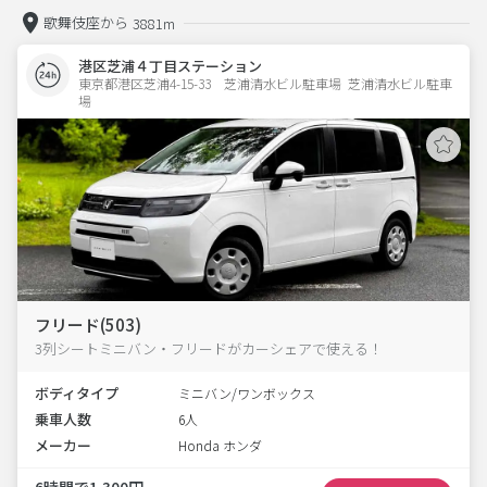
歌舞伎座から
3881m
港区芝浦４丁目ステーション
東京都港区芝浦4-15-33　芝浦清水ビル駐車場  芝浦清水ビル駐車
場
フリード(503)
3列シートミニバン・フリードがカーシェアで使える！
ボディタイプ
ミニバン/ワンボックス
乗車人数
6人
メーカー
Honda ホンダ
6時間で1,300円