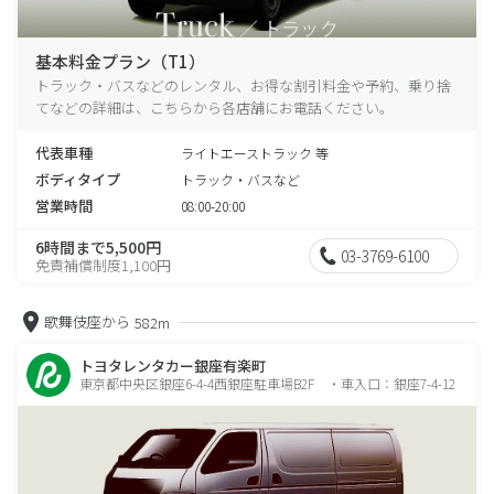
基本料金プラン（T1）
トラック・バスなどのレンタル、お得な割引料金や予約、乗り捨
てなどの詳細は、こちらから各店舗にお電話ください。
代表車種
ライトエーストラック 等
ボディタイプ
トラック・バスなど
営業時間
08:00-20:00
6時間まで5,500円
03-3769-6100
免責補償制度1,100円
歌舞伎座から
582m
トヨタレンタカー銀座有楽町
東京都中央区銀座6-4-4西銀座駐車場B2F ・車入口：銀座7-4-12