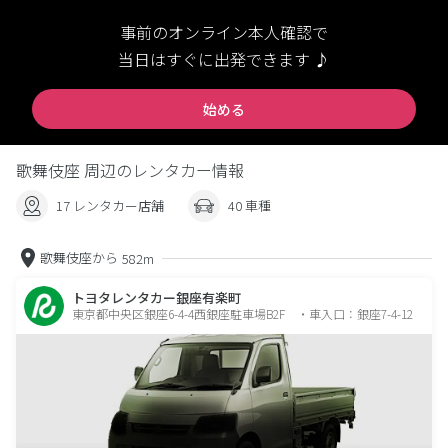
事前のオンライン本人確認で
当日はすぐに出発できます ♪
始める
歌舞伎座 周辺のレンタカー情報
17 レンタカー店舗
40 車種
歌舞伎座から
582m
トヨタレンタカー銀座有楽町
東京都中央区銀座6-4-4西銀座駐車場B2F ・車入口：銀座7-4-12