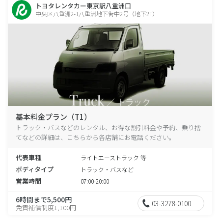
トヨタレンタカー東京駅八重洲口
中央区八重洲2-1八重洲地下街中2号（地下2F）
基本料金プラン（T1）
トラック・バスなどのレンタル、お得な割引料金や予約、乗り捨
てなどの詳細は、こちらから各店舗にお電話ください。
代表車種
ライトエーストラック 等
ボディタイプ
トラック・バスなど
営業時間
07:00-20:00
6時間まで5,500円
03-3278-0100
免責補償制度1,100円