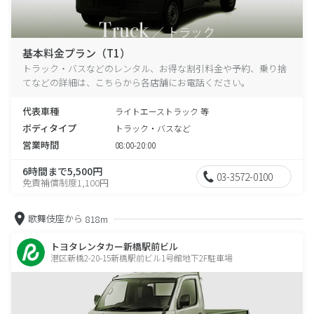
基本料金プラン（T1）
トラック・バスなどのレンタル、お得な割引料金や予約、乗り捨
てなどの詳細は、こちらから各店舗にお電話ください。
代表車種
ライトエーストラック 等
ボディタイプ
トラック・バスなど
営業時間
08:00-20:00
6時間まで5,500円
03-3572-0100
免責補償制度1,100円
歌舞伎座から
818m
トヨタレンタカー新橋駅前ビル
港区新橋2-20-15新橋駅前ビル1号館地下2F駐車場