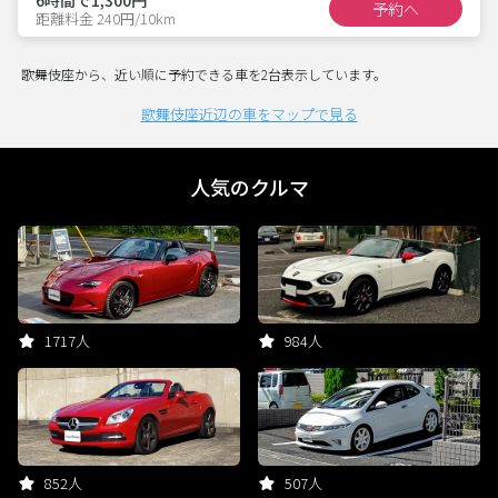
予約へ
距離料金 240円/10km
歌舞伎座から、近い順に予約できる車を2台表示しています。
歌舞伎座近辺の車をマップで見る
人気のクルマ
1717人
984人
852人
507人