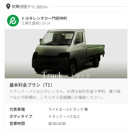
歌舞伎座から
2891m
トヨタレンタカー門前仲町
江東区富岡1-26-14
基本料金プラン（T1）
トラック・バスなどのレンタル、お得な割引料金や予約、乗り捨
てなどの詳細は、こちらから各店舗にお電話ください。
代表車種
ライトエーストラック 等
ボディタイプ
トラック・バスなど
営業時間
08:00-20:00