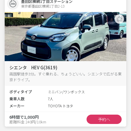
墨田区横網1丁目ステーション
東京都墨田区横網1丁目2-13  
シエンタ HEV G(3619)
両国駅徒歩3分。すぐ乗れる、ちょうどいい。シエンタで広がる東
京ドライブ。
ボディタイプ
ミニバン/ワンボックス
乗車人数
7人
メーカー
TOYOTA トヨタ
6時間で1,000円
予約へ
距離料金 240円/10km