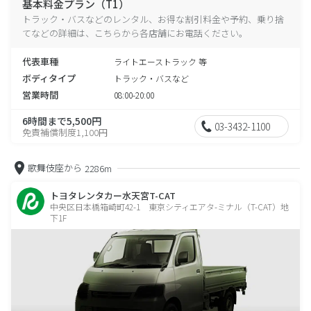
基本料金プラン（T1）
トラック・バスなどのレンタル、お得な割引料金や予約、乗り捨
てなどの詳細は、こちらから各店舗にお電話ください。
代表車種
ライトエーストラック 等
ボディタイプ
トラック・バスなど
営業時間
08:00-20:00
6時間まで5,500円
03-3432-1100
免責補償制度1,100円
歌舞伎座から
2286m
トヨタレンタカー水天宮T-CAT
中央区日本橋箱崎町42-1 東京シティエアタ-ミナル（T-CAT）地
下1F