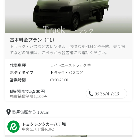
基本料金プラン（T1）
トラック・バスなどのレンタル、お得な割引料金や予約、乗り捨
てなどの詳細は、こちらから各店舗にお電話ください。
代表車種
ライトエーストラック 等
ボディタイプ
トラック・バスなど
営業時間
08:00-20:00
6時間まで5,500円
03-3574-7313
免責補償制度1,100円
歌舞伎座から
1081m
トヨタレンタカー八丁堀
中央区八丁堀4-10-2