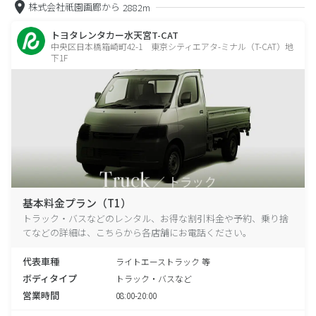
株式会社祇園画廊から
2882m
トヨタレンタカー水天宮T-CAT
中央区日本橋箱崎町42-1 東京シティエアタ-ミナル（T-CAT）地
下1F
基本料金プラン（T1）
トラック・バスなどのレンタル、お得な割引料金や予約、乗り捨
てなどの詳細は、こちらから各店舗にお電話ください。
代表車種
ライトエーストラック 等
ボディタイプ
トラック・バスなど
営業時間
08:00-20:00