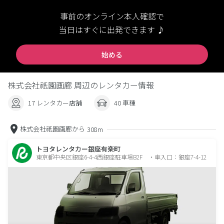
事前のオンライン本人確認で
当日はすぐに出発できます ♪
始める
株式会社祇園画廊 周辺のレンタカー情報
17 レンタカー店舗
40 車種
株式会社祇園画廊から
308m
トヨタレンタカー銀座有楽町
東京都中央区銀座6-4-4西銀座駐車場B2F ・車入口：銀座7-4-12