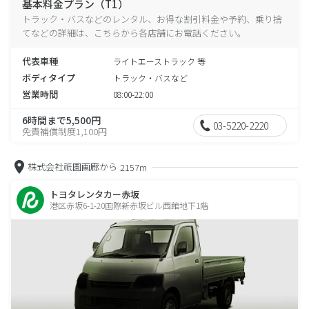
基本料金プラン（T1）
トラック・バスなどのレンタル、お得な割引料金や予約、乗り捨
てなどの詳細は、こちらから各店舗にお電話ください。
代表車種
ライトエーストラック 等
ボディタイプ
トラック・バスなど
営業時間
08:00-22:00
6時間まで5,500円
03-5220-2220
免責補償制度1,100円
株式会社祇園画廊から
2157m
トヨタレンタカー赤坂
港区赤坂6-1-20国際新赤坂ビル西館地下1階