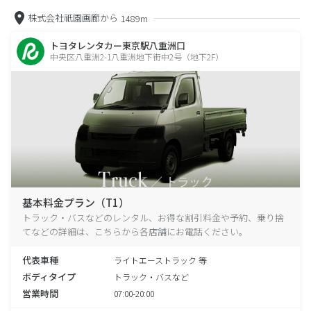
株式会社祇園画廊から
1489m
トヨタレンタカー東京駅八重洲口
中央区八重洲2-1八重洲地下街中2号（地下2F）
基本料金プラン（T1）
トラック・バスなどのレンタル、お得な割引料金や予約、乗り捨
てなどの詳細は、こちらから各店舗にお電話ください。
代表車種
ライトエーストラック 等
ボディタイプ
トラック・バスなど
営業時間
07:00-20:00