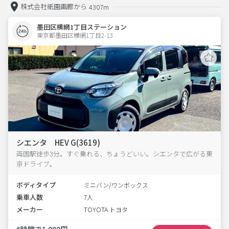
株式会社祇園画廊から
4307m
墨田区横網1丁目ステーション
東京都墨田区横網1丁目2-13  
シエンタ HEV G(3619)
両国駅徒歩3分。すぐ乗れる、ちょうどいい。シエンタで広がる東
京ドライブ。
ボディタイプ
ミニバン/ワンボックス
乗車人数
7人
メーカー
TOYOTA トヨタ
6時間で1,000円