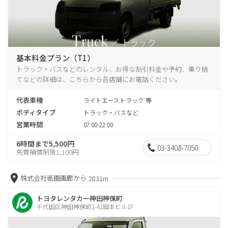
基本料金プラン（T1）
トラック・バスなどのレンタル、お得な割引料金や予約、乗り捨
てなどの詳細は、こちらから各店舗にお電話ください。
代表車種
ライトエーストラック 等
ボディタイプ
トラック・バスなど
営業時間
07:00-22:00
6時間まで5,500円
03-3408-7050
免責補償制度1,100円
株式会社祇園画廊から
2831m
トヨタレンタカー神田神保町
千代田区神田神保町1-41岡本ビル1F