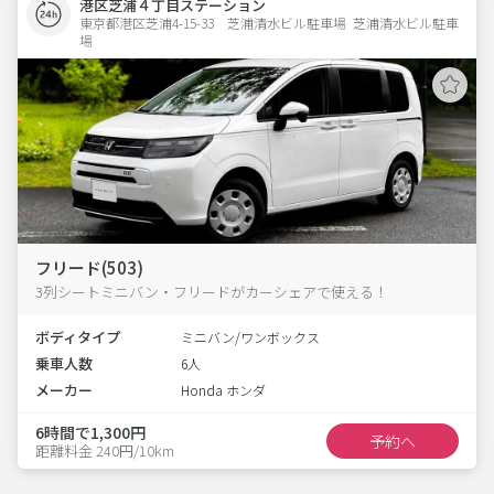
港区芝浦４丁目ステーション
東京都港区芝浦4-15-33　芝浦清水ビル駐車場  芝浦清水ビル駐車
場
フリード(503)
3列シートミニバン・フリードがカーシェアで使える！
ボディタイプ
ミニバン/ワンボックス
乗車人数
6人
メーカー
Honda ホンダ
6時間で1,300円
予約へ
距離料金 240円/10km