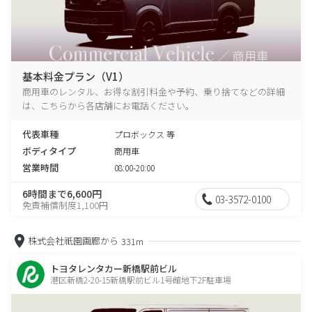
基本料金プラン（V1）
商用車のレンタル、お得な割引料金や予約、乗り捨てなどの詳細
は、こちらから各店舗にお電話ください。
代表車種
プロボックス 等
ボディタイプ
商用車
営業時間
08:00-20:00
6時間まで6,600円
03-3572-0100
免責補償制度1,100円
株式会社祇園画廊から
331m
トヨタレンタカー新橋駅前ビル
港区新橋2-20-15新橋駅前ビル1号館地下2F駐車場