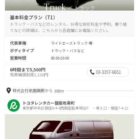
基本料金プラン（T1）
トラック・バスなどのレンタル、お得な割引料金や予約、乗り捨
てなどの詳細は、こちらから各店舗にお電話ください。
代表車種
ライトエーストラック 等
ボディタイプ
トラック・バスなど
営業時間
08:00-20:00
6時間まで5,500円
03-3357-6651
免責補償制度1,100円
株式会社祇園画廊から
308m
トヨタレンタカー銀座有楽町
東京都中央区銀座6-4-4西銀座駐車場B2F ・車入口：銀座7-4-12