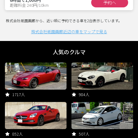
予約へ
距離料金 240円/10km
株式会社祇園画廊から、近い順に予約できる車を2台表示しています。
株式会社祇園画廊近辺の車をマップで見る
人気のクルマ
1717人
984人
852人
507人