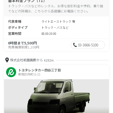
基本料金プラン（T1）
トラック・バスなどのレンタル、お得な割引料金や予約、乗り捨
てなどの詳細は、こちらから各店舗にお電話ください。
代表車種
ライトエーストラック 等
ボディタイプ
トラック・バスなど
営業時間
08:00-20:00
6時間まで5,500円
03-3666-5100
免責補償制度1,100円
株式会社祇園画廊から
4192m
トヨタレンタカー四谷三丁目
新宿区舟町11-21