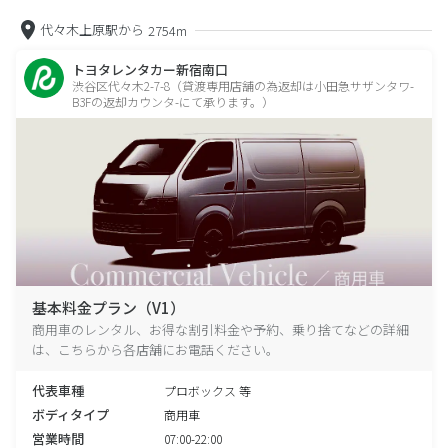
代々木上原駅から
2754m
トヨタレンタカー新宿南口
渋谷区代々木2-7-8（貸渡専用店舗の為返却は小田急サザンタワ-
B3Fの返却カウンタ-にて承ります。）
基本料金プラン（V1）
商用車のレンタル、お得な割引料金や予約、乗り捨てなどの詳細
は、こちらから各店舗にお電話ください。
代表車種
プロボックス 等
ボディタイプ
商用車
営業時間
07:00-22:00