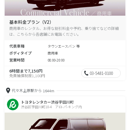
基本料金プラン（V2）
商用車のレンタル、お得な割引料金や予約、乗り捨てなどの詳細
は、こちらから各店舗にお電話ください。
代表車種
タウンエースバン 等
ボディタイプ
商用車
営業時間
08:00-20:00
6時間まで7,150円
03-5481-0100
免責補償制度1,100円
代々木上原駅から
1644m
トヨタレンタカー渋谷宇田川町
渋谷区宇田川町10-4 アロ-パ-キング内