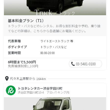
基本料金プラン（T1）
トラック・バスなどのレンタル、お得な割引料金や予約、乗り捨
てなどの詳細は、こちらから各店舗にお電話ください。
代表車種
ライトエーストラック 等
ボディタイプ
トラック・バスなど
営業時間
08:00-20:00
6時間まで5,500円
03-5481-0100
免責補償制度1,100円
代々木上原駅から
1644m
トヨタレンタカー渋谷宇田川町
渋谷区宇田川町10-4 アロ-パ-キング内