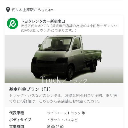
代々木上原駅から
2754m
トヨタレンタカー新宿南口
渋谷区代々木2-7-8（貸渡専用店舗の為返却は小田急サザンタワ-
B3Fの返却カウンタ-にて承ります。）
基本料金プラン（T1）
トラック・バスなどのレンタル、お得な割引料金や予約、乗り捨
てなどの詳細は、こちらから各店舗にお電話ください。
代表車種
ライトエーストラック 等
ボディタイプ
トラック・バスなど
営業時間
07:00-22:00