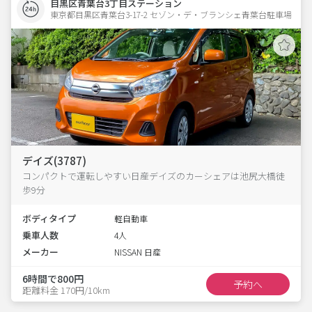
目黒区青葉台3丁目ステーション
東京都目黒区青葉台3-17-2 セゾン・デ・ブランシェ青葉台駐車場 
デイズ(3787)
コンパクトで運転しやすい日産デイズのカーシェアは池尻大橋徒
歩9分
ボディタイプ
軽自動車
乗車人数
4人
メーカー
NISSAN 日産
6時間で800円
予約へ
距離料金 170円/10km