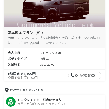
基本料金プラン（V1）
商用車のレンタル、お得な割引料金や予約、乗り捨てなどの詳細
は、こちらから各店舗にお電話ください。
代表車種
プロボックス 等
ボディタイプ
商用車
営業時間
08:00-22:00
6時間まで6,600円
03-5728-6100
免責補償制度1,100円
代々木上原駅から
2115m
トヨタレンタカー原宿明治通り
渋谷区神宮前6-27-8京セラ原宿ビルB1F