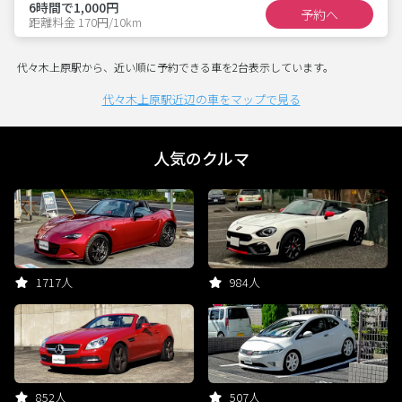
6時間で1,000円
予約へ
距離料金 170円/10km
代々木上原駅から、近い順に予約できる車を2台表示しています。
代々木上原駅近辺の車をマップで見る
人気のクルマ
1717人
984人
852人
507人