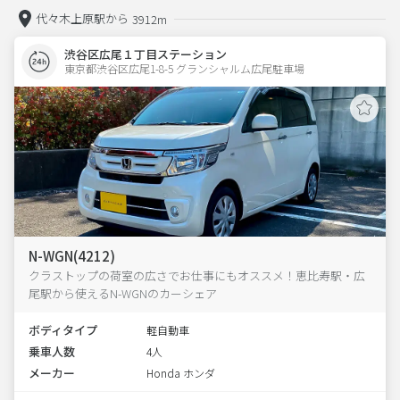
代々木上原駅から
3912m
渋谷区広尾１丁目ステーション
東京都渋谷区広尾1-8-5 グランシャルム広尾駐車場 
N-WGN(4212)
クラストップの荷室の広さでお仕事にもオススメ！恵比寿駅・広
尾駅から使えるN-WGNのカーシェア
ボディタイプ
軽自動車
乗車人数
4人
メーカー
Honda ホンダ