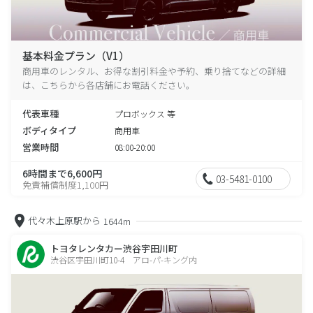
基本料金プラン（V1）
商用車のレンタル、お得な割引料金や予約、乗り捨てなどの詳細
は、こちらから各店舗にお電話ください。
代表車種
プロボックス 等
ボディタイプ
商用車
営業時間
08:00-20:00
6時間まで6,600円
03-5481-0100
免責補償制度1,100円
代々木上原駅から
1644m
トヨタレンタカー渋谷宇田川町
渋谷区宇田川町10-4 アロ-パ-キング内