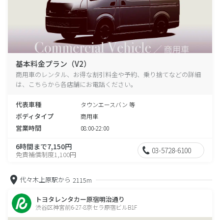
基本料金プラン（V2）
商用車のレンタル、お得な割引料金や予約、乗り捨てなどの詳細
は、こちらから各店舗にお電話ください。
代表車種
タウンエースバン 等
ボディタイプ
商用車
営業時間
08:00-22:00
6時間まで7,150円
03-5728-6100
免責補償制度1,100円
代々木上原駅から
2115m
トヨタレンタカー原宿明治通り
渋谷区神宮前6-27-8京セラ原宿ビルB1F