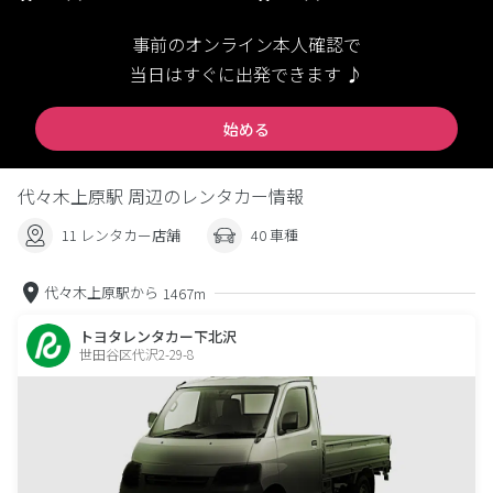
事前のオンライン本人確認で
当日はすぐに出発できます ♪
始める
代々木上原駅 周辺のレンタカー情報
11 レンタカー店舗
40 車種
代々木上原駅から
1467m
トヨタレンタカー下北沢
世田谷区代沢2-29-8