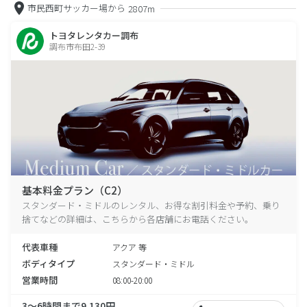
市民西町サッカー場から
2807m
トヨタレンタカー調布
調布市布田2-39
基本料金プラン（C2）
スタンダード・ミドルのレンタル、お得な割引料金や予約、乗り
捨てなどの詳細は、こちらから各店舗にお電話ください。
代表車種
アクア 等
ボディタイプ
スタンダード・ミドル
営業時間
08:00-20:00
3～6時間まで9,130円