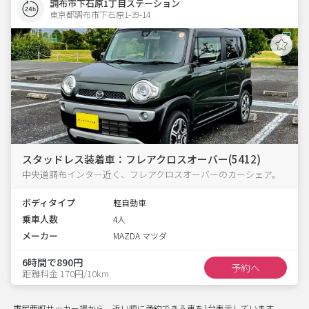
調布市下石原1丁目ステーション
東京都調布市下石原1-39-14  
スタッドレス装着車：フレアクロスオーバー(5412)
中央道調布インター近く、フレアクロスオーバーのカーシェア。
ボディタイプ
軽自動車
乗車人数
4人
メーカー
MAZDA マツダ
6時間で890円
予約へ
距離料金 170円/10km
市民西町サッカー場から、近い順に予約できる車を1台表示しています。