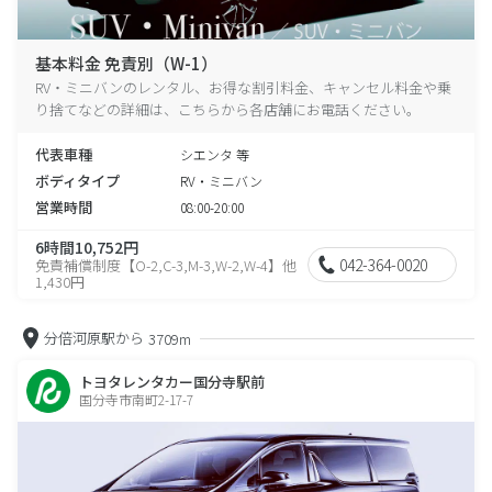
基本料金 免責別（W-1）
RV・ミニバンのレンタル、お得な割引料金、キャンセル料金や乗
り捨てなどの詳細は、こちらから各店舗にお電話ください。
代表車種
シエンタ 等
ボディタイプ
RV・ミニバン
営業時間
08:00-20:00
6時間10,752円
042-364-0020
免責補償制度【O-2,C-3,M-3,W-2,W-4】他
1,430円
分倍河原駅から
3709m
トヨタレンタカー国分寺駅前
国分寺市南町2-17-7