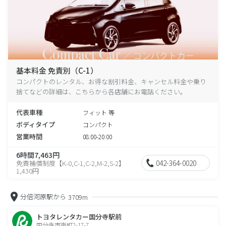
基本料金 免責別（C-1）
コンパクトのレンタル、お得な割引料金、キャンセル料金や乗り
捨てなどの詳細は、こちらから各店舗にお電話ください。
代表車種
フィット 等
ボディタイプ
コンパクト
営業時間
08:00-20:00
6時間7,463円
042-364-0020
免責補償制度【K-0,C-1,C-2,M-2,S-2】
1,430円
分倍河原駅から
3709m
トヨタレンタカー国分寺駅前
国分寺市南町2-17-7