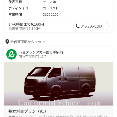
代表車種
ヤリス 等
ボディタイプ
コンパクト
営業時間
08:00-20:00
3～6時間まで6,160円
042-326-0100
免責補償制度1,100円
分倍河原駅から
3709m
トヨタレンタカー国分寺駅前
国分寺市南町2-17-7
基本料金プラン（V1）
商用車のレンタル、お得な割引料金や予約、乗り捨てなどの詳細