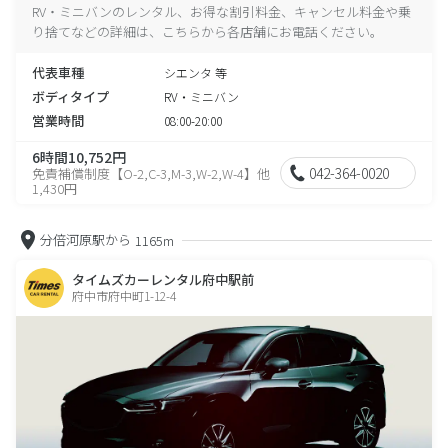
RV・ミニバンのレンタル、お得な割引料金、キャンセル料金や乗
り捨てなどの詳細は、こちらから各店舗にお電話ください。
代表車種
シエンタ 等
ボディタイプ
RV・ミニバン
営業時間
08:00-20:00
6時間10,752円
042-364-0020
免責補償制度【O-2,C-3,M-3,W-2,W-4】他
1,430円
分倍河原駅から
1165m
タイムズカーレンタル府中駅前
府中市府中町1-12-4