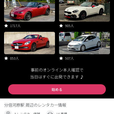
1717人
985人
853人
507人
事前のオンライン本人確認で
当日はすぐに出発できます ♪
始める
分倍河原駅 周辺のレンタカー情報
3 レンタカー店舗
16 車種