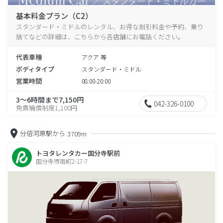
基本料金プラン（C2）
スタンダード・ミドルのレンタル、お得な割引料金や予約、乗り
捨てなどの詳細は、こちらから各店舗にお電話ください。
代表車種
アクア 等
ボディタイプ
スタンダード・ミドル
営業時間
08:00-20:00
3～6時間まで7,150円
042-326-0100
免責補償制度1,100円
分倍河原駅から
3709m
トヨタレンタカー国分寺駅前
国分寺市南町2-17-7