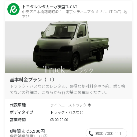
トヨタレンタカー水天宮T-CAT
中央区日本橋箱崎町42-1 東京シティエアタ-ミナル（T-CAT）地
下1F
基本料金プラン（T1）
トラック・バスなどのレンタル、お得な割引料金や予約、乗り捨
てなどの詳細は、こちらから各店舗にお電話ください。
代表車種
ライトエーストラック 等
ボディタイプ
トラック・バスなど
営業時間
08:00-20:00
6時間まで5,500円
0800-7000-111
免責補償制度1,100円