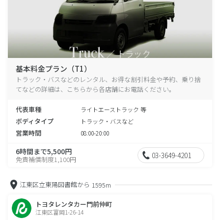
基本料金プラン（T1）
トラック・バスなどのレンタル、お得な割引料金や予約、乗り捨
てなどの詳細は、こちらから各店舗にお電話ください。
代表車種
ライトエーストラック 等
ボディタイプ
トラック・バスなど
営業時間
08:00-20:00
6時間まで5,500円
03-3649-4201
免責補償制度1,100円
江東区立東陽図書館から
1595m
トヨタレンタカー門前仲町
江東区富岡1-26-14