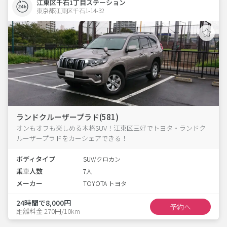
江東区千石1丁目ステーション
東京都江東区千石1-14-32  
ランドクルーザープラド(581)
オンもオフも楽しめる本格SUV！江東区三好でトヨタ・ランドク
ルーザープラドをカーシェアできる！
ボディタイプ
SUV/クロカン
乗車人数
7人
メーカー
TOYOTA トヨタ
24時間で8,000円
予約へ
距離料金 270円/10km