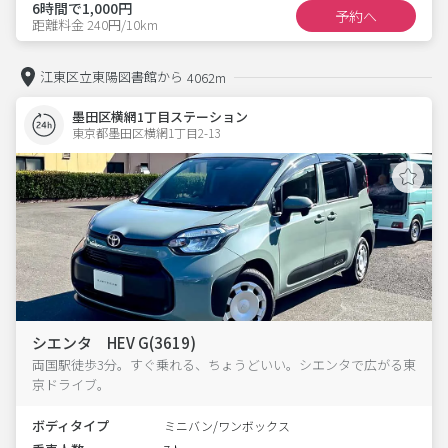
6時間で1,000円
予約へ
距離料金 240円/10km
江東区立東陽図書館から
4062m
墨田区横網1丁目ステーション
東京都墨田区横網1丁目2-13  
シエンタ HEV G(3619)
両国駅徒歩3分。すぐ乗れる、ちょうどいい。シエンタで広がる東
京ドライブ。
ボディタイプ
ミニバン/ワンボックス