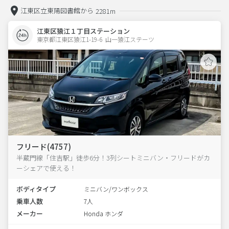
江東区立東陽図書館から
2281m
江東区猿江１丁目ステーション
東京都江東区猿江1-19-6  山一猿江ステーツ
フリード(4757)
半蔵門線「住吉駅」徒歩6分！3列シートミニバン・フリードがカ
ーシェアで使える！
ボディタイプ
ミニバン/ワンボックス
乗車人数
7人
メーカー
Honda ホンダ