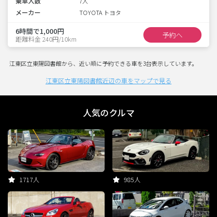
乗車人数
7人
メーカー
TOYOTA トヨタ
6時間で1,000円
予約へ
距離料金 240円/10km
江東区立東陽図書館から、近い順に予約できる車を3台表示しています。
江東区立東陽図書館近辺の車をマップで見る
人気のクルマ
1717人
985人