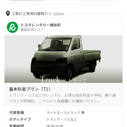
江東区立東陽図書館から
3193m
トヨタレンタカー錦糸町
墨田区緑4-21-7
基本料金プラン（T1）
トラック・バスなどのレンタル、お得な割引料金や予約、乗り捨
てなどの詳細は、こちらから各店舗にお電話ください。
代表車種
ライトエーストラック 等
ボディタイプ
トラック・バスなど
営業時間
08:00-20:00