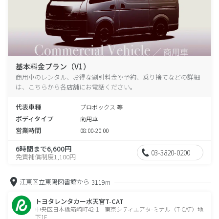
基本料金プラン（V1）
商用車のレンタル、お得な割引料金や予約、乗り捨てなどの詳細
は、こちらから各店舗にお電話ください。
代表車種
プロボックス 等
ボディタイプ
商用車
営業時間
08:00-20:00
6時間まで6,600円
03-3820-0200
免責補償制度1,100円
江東区立東陽図書館から
3119m
トヨタレンタカー水天宮T-CAT
中央区日本橋箱崎町42-1 東京シティエアタ-ミナル（T-CAT）地
下1F