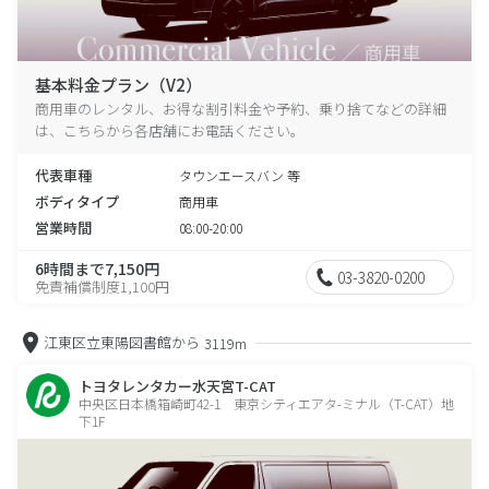
基本料金プラン（V2）
商用車のレンタル、お得な割引料金や予約、乗り捨てなどの詳細
は、こちらから各店舗にお電話ください。
代表車種
タウンエースバン 等
ボディタイプ
商用車
営業時間
08:00-20:00
6時間まで7,150円
03-3820-0200
免責補償制度1,100円
江東区立東陽図書館から
3119m
トヨタレンタカー水天宮T-CAT
中央区日本橋箱崎町42-1 東京シティエアタ-ミナル（T-CAT）地
下1F