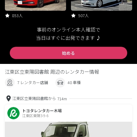
853人
507人
事前のオンライン本人確認で
当日はすぐに出発できます ♪
始める
江東区立東陽図書館 周辺のレンタカー情報
7 レンタカー店舗
40 車種
江東区立東陽図書館から
714m
トヨタレンタカー木場
江東区東陽3-9-6