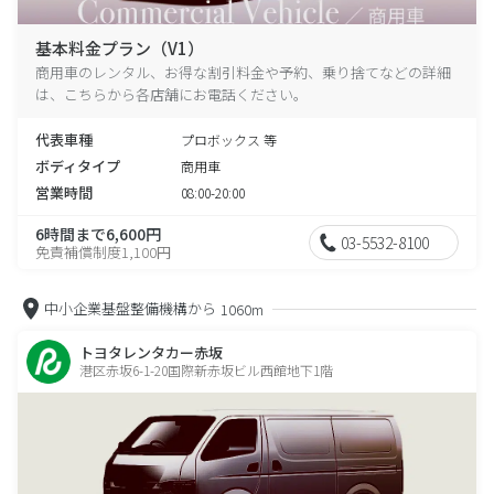
基本料金プラン（V1）
商用車のレンタル、お得な割引料金や予約、乗り捨てなどの詳細
は、こちらから各店舗にお電話ください。
代表車種
プロボックス 等
ボディタイプ
商用車
営業時間
08:00-20:00
6時間まで6,600円
03-5532-8100
免責補償制度1,100円
中小企業基盤整備機構から
1060m
トヨタレンタカー赤坂
港区赤坂6-1-20国際新赤坂ビル西館地下1階