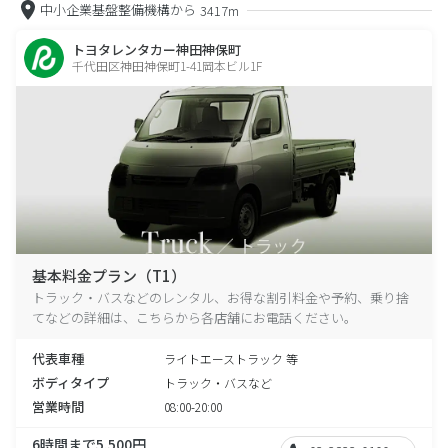
中小企業基盤整備機構から
3417m
トヨタレンタカー神田神保町
千代田区神田神保町1-41岡本ビル1F
基本料金プラン（T1）
トラック・バスなどのレンタル、お得な割引料金や予約、乗り捨
てなどの詳細は、こちらから各店舗にお電話ください。
代表車種
ライトエーストラック 等
ボディタイプ
トラック・バスなど
営業時間
08:00-20:00
6時間まで5,500円