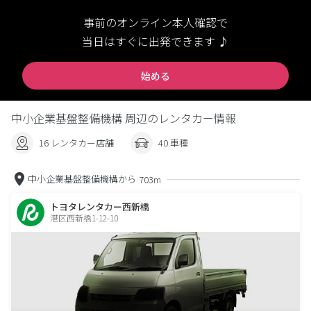
事前のオンライン本人確認で
当日はすぐに出発できます ♪
始める
中小企業基盤整備機構 周辺のレンタカー情報
16 レンタカー店舗
40 車種
中小企業基盤整備機構から
703m
トヨタレンタカー西新橋
港区西新橋1-12-10