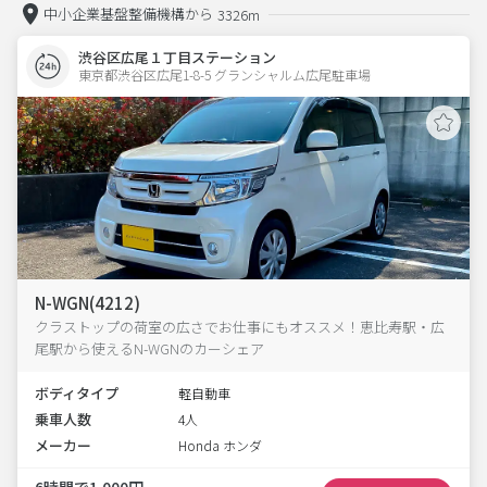
中小企業基盤整備機構から
3326m
渋谷区広尾１丁目ステーション
東京都渋谷区広尾1-8-5 グランシャルム広尾駐車場 
N-WGN(4212)
クラストップの荷室の広さでお仕事にもオススメ！恵比寿駅・広
尾駅から使えるN-WGNのカーシェア
ボディタイプ
軽自動車
乗車人数
4人
メーカー
Honda ホンダ
6時間で1,000円