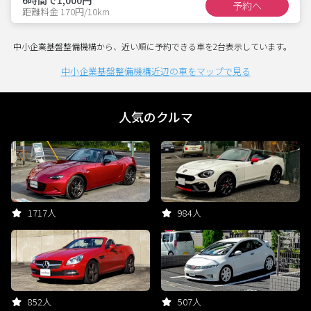
予約へ
距離料金 170円/10km
中小企業基盤整備機構から、近い順に予約できる車を2台表示しています。
中小企業基盤整備機構近辺の車をマップで見る
人気のクルマ
1717人
984人
852人
507人