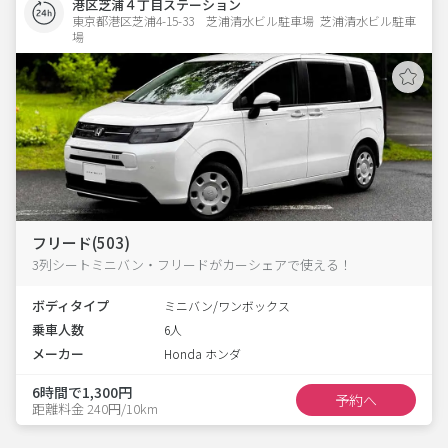
港区芝浦４丁目ステーション
東京都港区芝浦4-15-33　芝浦清水ビル駐車場  芝浦清水ビル駐車
場
フリード(503)
3列シートミニバン・フリードがカーシェアで使える！
ボディタイプ
ミニバン/ワンボックス
乗車人数
6人
メーカー
Honda ホンダ
6時間で1,300円
予約へ
距離料金 240円/10km