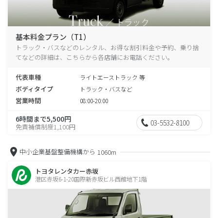
基本料金プラン（T1）
トラック・バスなどのレンタル、お得な割引料金や予約、乗り捨
てなどの詳細は、こちらから各店舗にお電話ください。
代表車種
ライトエーストラック 等
ボディタイプ
トラック・バスなど
営業時間
08:00-20:00
6時間まで5,500円
03-5532-8100
免責補償制度1,100円
中小企業基盤整備機構から
1060m
トヨタレンタカー赤坂
港区赤坂6-1-20国際新赤坂ビル西館地下1階