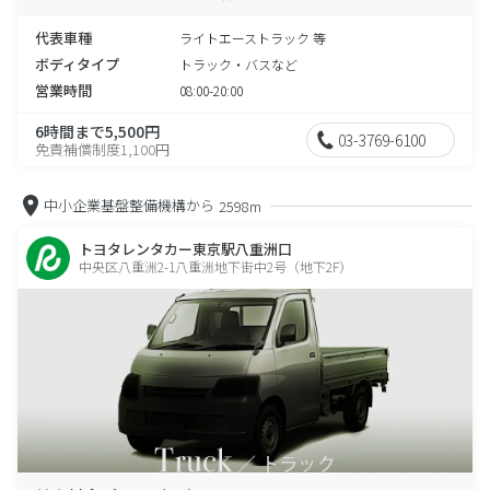
代表車種
ライトエーストラック 等
ボディタイプ
トラック・バスなど
営業時間
08:00-20:00
6時間まで5,500円
03-3769-6100
免責補償制度1,100円
中小企業基盤整備機構から
2598m
トヨタレンタカー東京駅八重洲口
中央区八重洲2-1八重洲地下街中2号（地下2F）