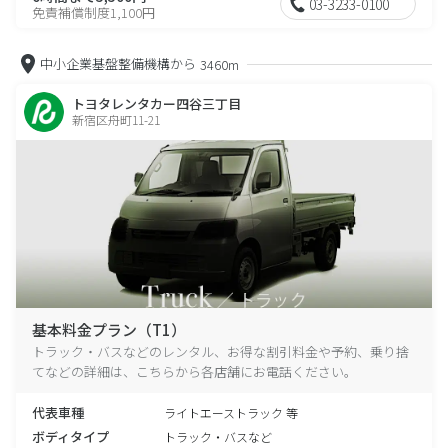
03-3233-0100
免責補償制度1,100円
中小企業基盤整備機構から
3460m
トヨタレンタカー四谷三丁目
新宿区舟町11-21
基本料金プラン（T1）
トラック・バスなどのレンタル、お得な割引料金や予約、乗り捨
てなどの詳細は、こちらから各店舗にお電話ください。
代表車種
ライトエーストラック 等
ボディタイプ
トラック・バスなど