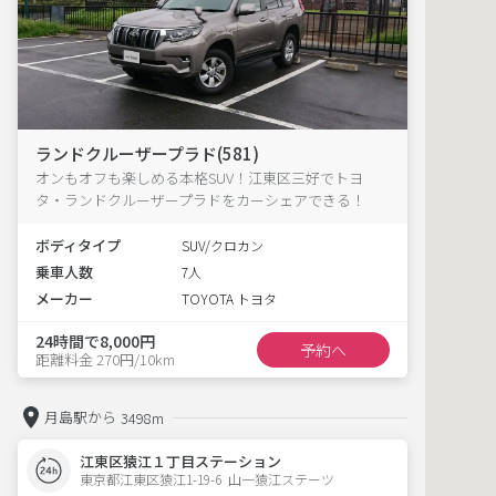
ランドクルーザープラド(581)
オンもオフも楽しめる本格SUV！江東区三好でトヨ
タ・ランドクルーザープラドをカーシェアできる！
ボディタイプ
SUV/クロカン
乗車人数
7人
メーカー
TOYOTA トヨタ
24時間で8,000円
予約へ
距離料金 270円/10km
月島駅から
3498m
江東区猿江１丁目ステーション
東京都江東区猿江1-19-6  山一猿江ステーツ