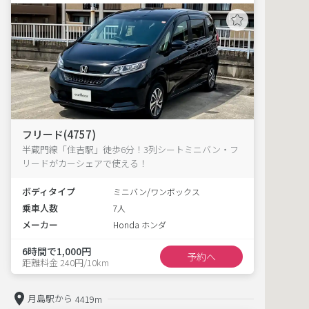
フリード(4757)
半蔵門線「住吉駅」徒歩6分！3列シートミニバン・フ
リードがカーシェアで使える！
ボディタイプ
ミニバン/ワンボックス
乗車人数
7人
メーカー
Honda ホンダ
6時間で1,000円
予約へ
距離料金 240円/10km
月島駅から
4419m