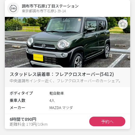
調布市下石原1丁目ステーション
東京都調布市下石原1-39-14  
スタッドレス装着車：フレアクロスオーバー(5412)
中央道調布インター近く、フレアクロスオーバーのカーシェア。
ボディタイプ
軽自動車
乗車人数
4人
メーカー
MAZDA マツダ
6時間で890円
予約へ
距離料金 170円/10km