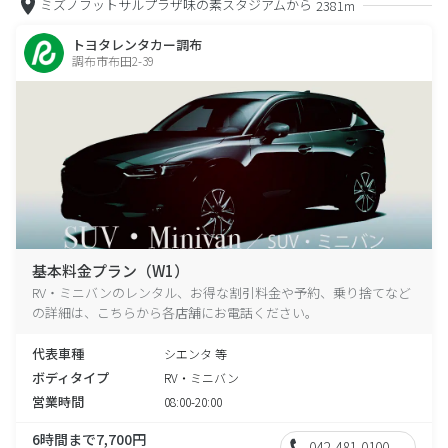
ミズノフットサルプラザ味の素スタジアムから
2381m
トヨタレンタカー調布
調布市布田2-39
基本料金プラン（W1）
RV・ミニバンのレンタル、お得な割引料金や予約、乗り捨てなど
の詳細は、こちらから各店舗にお電話ください。
代表車種
シエンタ 等
ボディタイプ
RV・ミニバン
営業時間
08:00-20:00
6時間まで7,700円
042-481-0100