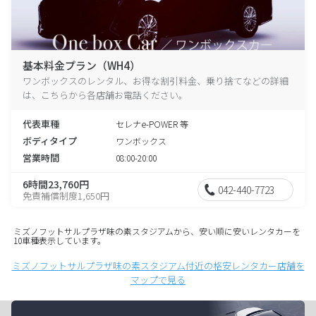
基本料金プラン（WH4）
ワンボックスのレンタル、お得な割引料金、乗り捨てなどの詳細
は、こちらから各店舗お電話ください。
代表車種
セレナe-POWER 等
ボディタイプ
ワンボックス
営業時間
08:00-20:00
6時間23,760円
042-440-7723
免責補償制度1,650円
ミズノフットサルプラザ味の素スタジアムから、安い順に安いレンタカーを
10車種表示しています。
ミズノフットサルプラザ味の素スタジアム付近の格安レンタカー店舗を
マップで見る