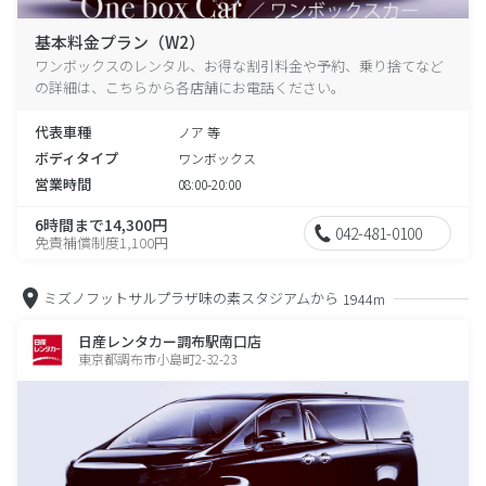
基本料金プラン（W2）
ワンボックスのレンタル、お得な割引料金や予約、乗り捨てなど
の詳細は、こちらから各店舗にお電話ください。
代表車種
ノア 等
ボディタイプ
ワンボックス
営業時間
08:00-20:00
6時間まで14,300円
042-481-0100
免責補償制度1,100円
ミズノフットサルプラザ味の素スタジアムから
1944m
日産レンタカー調布駅南口店
東京都調布市小島町2-32-23